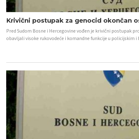
Krivični postupak za genocid okončan 
Pred Sudom Bosne i Hercegovine vođen je krivični postupak proti
obavljali visoke rukovodeće i komandne funkcije u policijskim