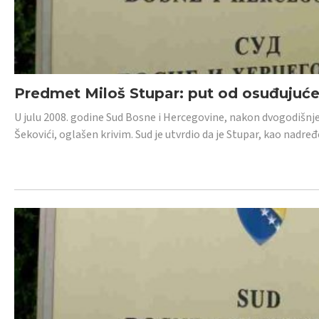
Predmet Miloš Stupar: put od osuđujuć
U julu 2008. godine Sud Bosne i Hercegovine, nakon dvogodišnj
Šekovići, oglašen krivim. Sud je utvrdio da je Stupar, kao nadr