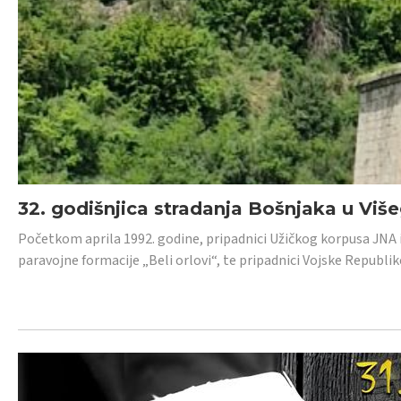
32. godišnjica stradanja Bošnjaka u Viš
Početkom aprila 1992. godine, pripadnici Užičkog korpusa JNA iz 
paravojne formacije „Beli orlovi“, te pripadnici Vojske Republik