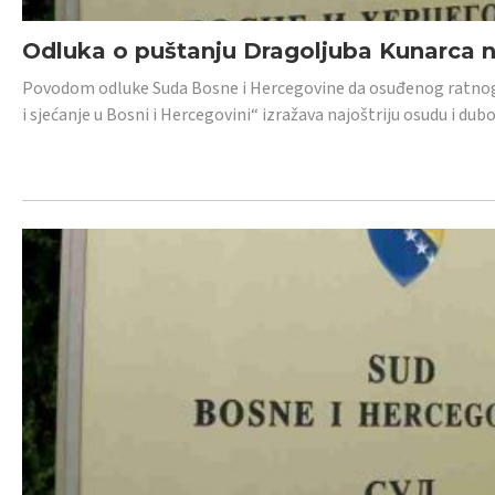
Odluka o puštanju Dragoljuba Kunarca n
Povodom odluke Suda Bosne i Hercegovine da osuđenog ratnog z
i sjećanje u Bosni i Hercegovini“ izražava najoštriju osudu i 