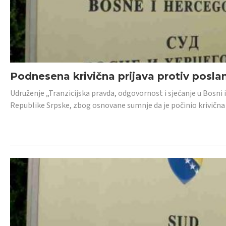
Podnesena krivična prijava protiv posl
Udruženje „Tranzicijska pravda, odgovornost i sjećanje u Bosni 
Republike Srpske, zbog osnovane sumnje da je počinio krivična dj