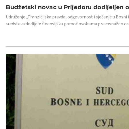
Budžetski novac u Prijedoru dodijeljen
Udruženje „Tranzicijska pravda, odgovornost i sjećanje u Bosni 
sredstava dodijele finansijsku pomoć osobama pravosnažno os