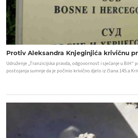
Protiv Aleksandra Knjeginjića krivičnu p
Udruženje „Tranzicijska pravda, odgovornost i sjećanje u BiH“ 
postojanja sumnje da je počinio krivično djelo iz člana 145.a K