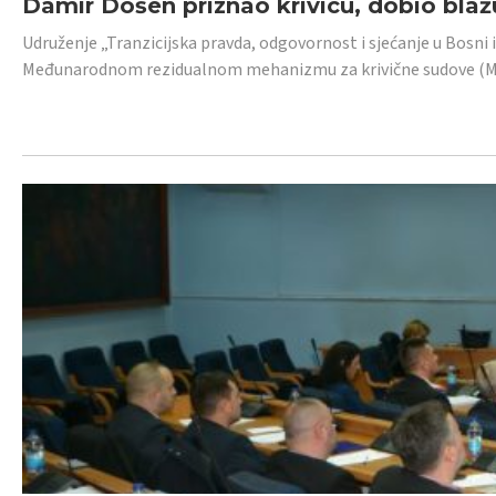
Damir Došen priznao krivicu, dobio blažu
Udruženje „Tranzicijska pravda, odgovornost i sjećanje u Bosni i
Međunarodnom rezidualnom mehanizmu za krivične sudove (MR