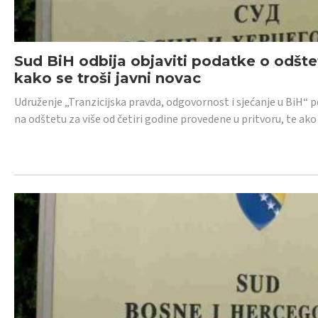
Sud BiH odbija objaviti podatke o odštet
kako se troši javni novac
Udruženje „Tranzicijska pravda, odgovornost i sjećanje u BiH“ p
na odštetu za više od četiri godine provedene u pritvoru, te ako