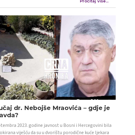
Pročitaj više...
učaj dr. Nebojše Mraovića – gdje je
ravda?
tembra 2023. godine javnost u Bosni i Hercegovini bila
šokirana viješću da su u dvorištu porodične kuće ljekara