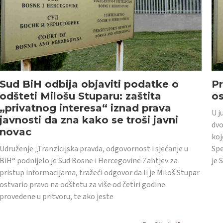
Sud BiH odbija objaviti podatke o
Pr
odšteti Milošu Stuparu: zaštita
o
„privatnog interesa“ iznad prava
U j
javnosti da zna kako se troši javni
dvo
novac
koj
Udruženje „Tranzicijska pravda, odgovornost i sjećanje u
Spe
BiH“ podnijelo je Sud Bosne i Hercegovine Zahtjev za
je 
pristup informacijama, tražeći odgovor da li je Miloš Stupar
ostvario pravo na odštetu za više od četiri godine
provedene u pritvoru, te ako jeste