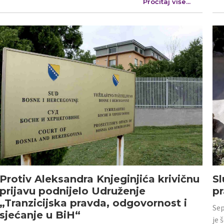
Pročitaj više...
Protiv Aleksandra Knjeginjića krivičnu
Sl
prijavu podnijelo Udruženje
p
„Tranzicijska pravda, odgovornost i
Sep
sjećanje u BiH“
je 