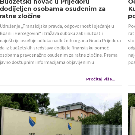
Budžetski novac u Prijedoru
Od
dodijeljen osobama osuđenim za
K
ratne zločine
po
Udruženje „Tranzicijska pravda, odgovornost i sjećanje u
Pov
Bosni i Hercegovini“ izražava duboku zabrinutost i
rat
najoštrije osuđuje odluku nadležnih organa Grada Prijedora
slo
da iz budžetskih sredstava dodijele finansijsku pomoć
odg
osobama pravosnažno osuđenim za ratne zločine. Prema
naj
javno dostupnim informacijama objavljenim u
po
Pročitaj više...