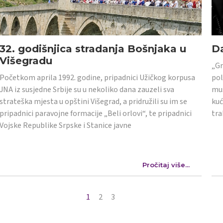
32. godišnjica stradanja Bošnjaka u
Da
Višegradu
„Gr
Početkom aprila 1992. godine, pripadnici Užičkog korpusa
pol
JNA iz susjedne Srbije su u nekoliko dana zauzeli sva
mus
strateška mjesta u opštini Višegrad, a pridružili su im se
kuć
pripadnici paravojne formacije „Beli orlovi“, te pripadnici
tra
Vojske Republike Srpske i Stanice javne
Pročitaj više...
1
2
3