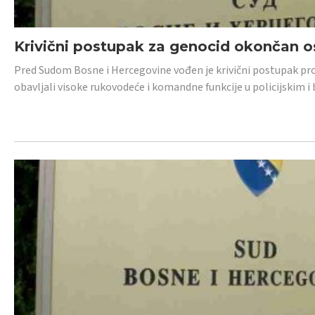
Krivični postupak za genocid okončan 
Pred Sudom Bosne i Hercegovine vođen je krivični postupak proti
obavljali visoke rukovodeće i komandne funkcije u policijskim