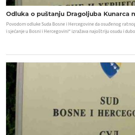
Odluka o puštanju Dragoljuba Kunarca n
Povodom odluke Suda Bosne i Hercegovine da osuđenog ratnog z
i sjećanje u Bosni i Hercegovini“ izražava najoštriju osudu i 