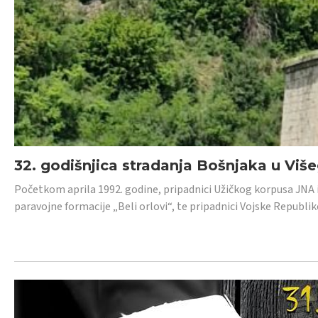
32. godišnjica stradanja Bošnjaka u Viš
Početkom aprila 1992. godine, pripadnici Užičkog korpusa JNA iz 
paravojne formacije „Beli orlovi“, te pripadnici Vojske Republik