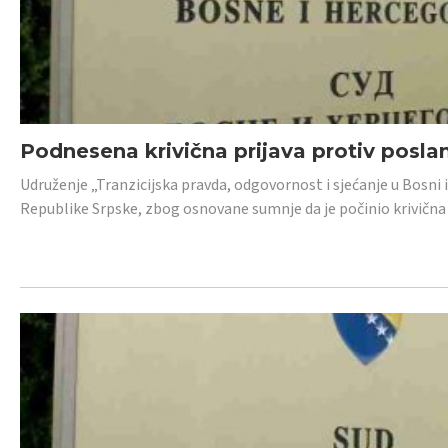
Podnesena krivična prijava protiv posl
Udruženje „Tranzicijska pravda, odgovornost i sjećanje u Bosni 
Republike Srpske, zbog osnovane sumnje da je počinio krivična dj