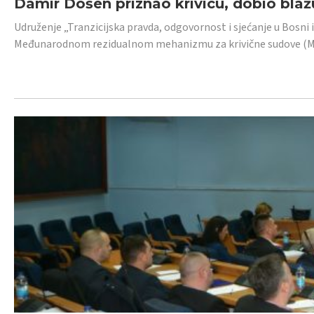
Damir Došen priznao krivicu, dobio blažu
Udruženje „Tranzicijska pravda, odgovornost i sjećanje u Bosni i
Međunarodnom rezidualnom mehanizmu za krivične sudove (MR