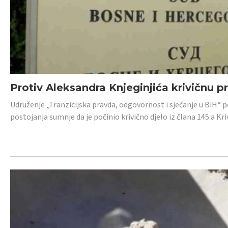
Protiv Aleksandra Knjeginjića krivičnu p
Udruženje „Tranzicijska pravda, odgovornost i sjećanje u BiH“ 
postojanja sumnje da je počinio krivično djelo iz člana 145.a K