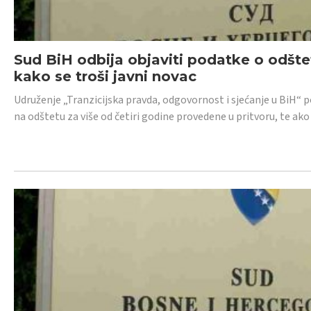
Sud BiH odbija objaviti podatke o odštet
kako se troši javni novac
Udruženje „Tranzicijska pravda, odgovornost i sjećanje u BiH“ p
na odštetu za više od četiri godine provedene u pritvoru, te ako