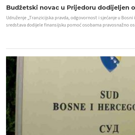
Budžetski novac u Prijedoru dodijeljen
Udruženje „Tranzicijska pravda, odgovornost i sjećanje u Bosni 
sredstava dodijele finansijsku pomoć osobama pravosnažno os