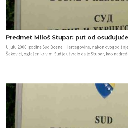
Predmet Miloš Stupar: put od osuđujuć
U julu 2008. godine Sud Bosne i Hercegovine, nakon dvogodišnj
Šekovići, oglašen krivim. Sud je utvrdio da je Stupar, kao nadr