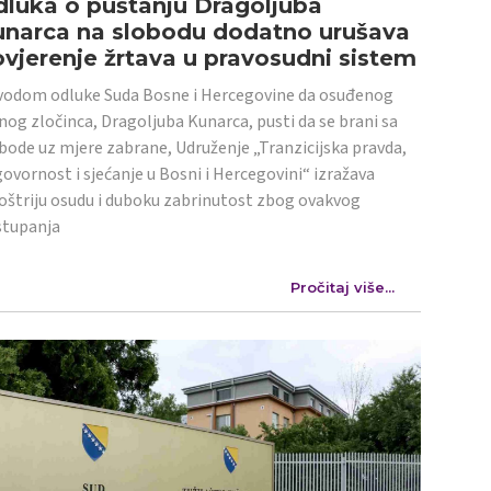
luka o puštanju Dragoljuba
unarca na slobodu dodatno urušava
vjerenje žrtava u pravosudni sistem
odom odluke Suda Bosne i Hercegovine da osuđenog
nog zločinca, Dragoljuba Kunarca, pusti da se brani sa
bode uz mjere zabrane, Udruženje „Tranzicijska pravda,
ovornost i sjećanje u Bosni i Hercegovini“ izražava
oštriju osudu i duboku zabrinutost zbog ovakvog
stupanja
Pročitaj više...