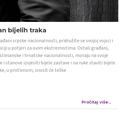
n bijelih traka
ađani srpske nacionalnosti, pridružite se svojoj vojsci i
iciji u potjeri za ovim ekstremistima. Ostali građani,
limanske i hrvatske nacionalnosti, moraju na svoje
e i stanove izvjesiti bijele zastave i na ruke staviti bijele
ke, u protivnom, snosit će teške
Pročitaj više...