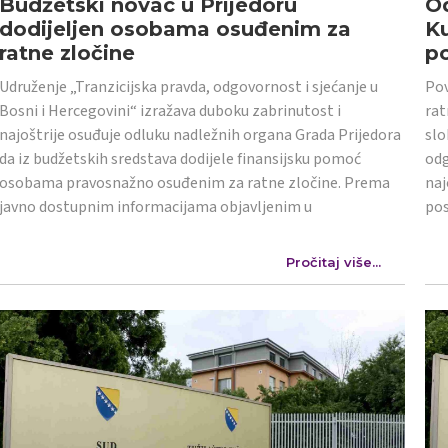
Budžetski novac u Prijedoru
Od
dodijeljen osobama osuđenim za
K
ratne zločine
po
Udruženje „Tranzicijska pravda, odgovornost i sjećanje u
Pov
Bosni i Hercegovini“ izražava duboku zabrinutost i
rat
najoštrije osuđuje odluku nadležnih organa Grada Prijedora
slo
da iz budžetskih sredstava dodijele finansijsku pomoć
odg
osobama pravosnažno osuđenim za ratne zločine. Prema
naj
javno dostupnim informacijama objavljenim u
po
Pročitaj više...