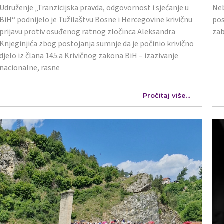
Udruženje „Tranzicijska pravda, odgovornost i sjećanje u
Neb
BiH“ podnijelo je Tužilaštvu Bosne i Hercegovine krivičnu
pos
prijavu protiv osuđenog ratnog zločinca Aleksandra
zab
Knjeginjića zbog postojanja sumnje da je počinio krivično
djelo iz člana 145.a Krivičnog zakona BiH – izazivanje
nacionalne, rasne
Pročitaj više...