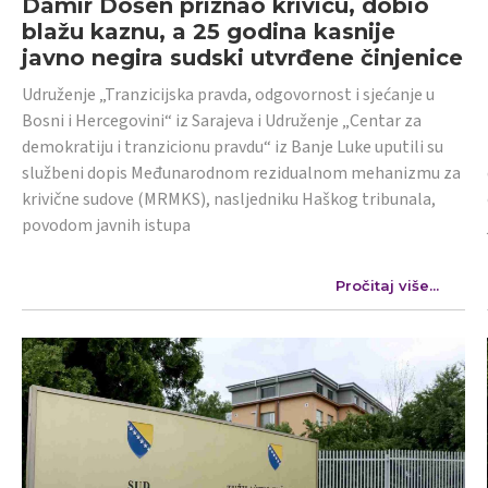
Damir Došen priznao krivicu, dobio
blažu kaznu, a 25 godina kasnije
javno negira sudski utvrđene činjenice
Udruženje „Tranzicijska pravda, odgovornost i sjećanje u
Bosni i Hercegovini“ iz Sarajeva i Udruženje „Centar za
demokratiju i tranzicionu pravdu“ iz Banje Luke uputili su
službeni dopis Međunarodnom rezidualnom mehanizmu za
krivične sudove (MRMKS), nasljedniku Haškog tribunala,
povodom javnih istupa
Pročitaj više...