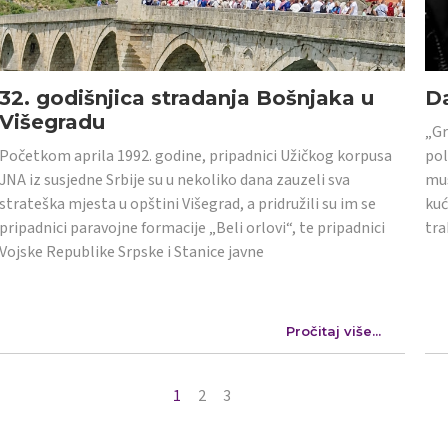
32. godišnjica stradanja Bošnjaka u
Da
Višegradu
„Gr
Početkom aprila 1992. godine, pripadnici Užičkog korpusa
pol
JNA iz susjedne Srbije su u nekoliko dana zauzeli sva
mus
strateška mjesta u opštini Višegrad, a pridružili su im se
kuć
pripadnici paravojne formacije „Beli orlovi“, te pripadnici
tra
Vojske Republike Srpske i Stanice javne
Pročitaj više...
1
2
3