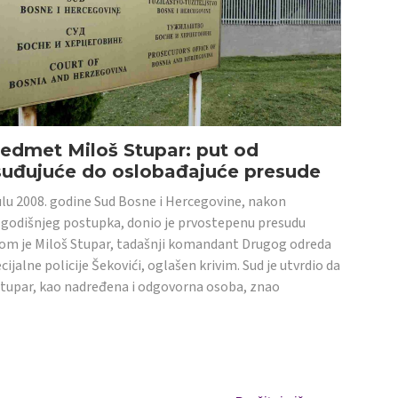
edmet Miloš Stupar: put od
suđujuće do oslobađajuće presude
ulu 2008. godine Sud Bosne i Hercegovine, nakon
godišnjeg postupka, donio je prvostepenu presudu
om je Miloš Stupar, tadašnji komandant Drugog odreda
cijalne policije Šekovići, oglašen krivim. Sud je utvrdio da
Stupar, kao nadređena i odgovorna osoba, znao