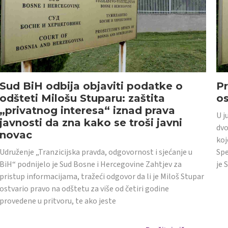
Sud BiH odbija objaviti podatke o
Pr
odšteti Milošu Stuparu: zaštita
o
„privatnog interesa“ iznad prava
U j
javnosti da zna kako se troši javni
dvo
novac
koj
Udruženje „Tranzicijska pravda, odgovornost i sjećanje u
Spe
BiH“ podnijelo je Sud Bosne i Hercegovine Zahtjev za
je 
pristup informacijama, tražeći odgovor da li je Miloš Stupar
ostvario pravo na odštetu za više od četiri godine
provedene u pritvoru, te ako jeste