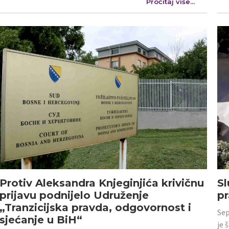
Pročitaj više...
Protiv Aleksandra Knjeginjića krivičnu
Sl
prijavu podnijelo Udruženje
p
„Tranzicijska pravda, odgovornost i
Sep
sjećanje u BiH“
je 