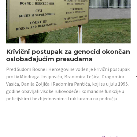
Krivični postupak za genocid okončan
oslobađajućim presudama
Pred Sudom Bosne i Hercegovine vođen je krivični postupak
protiv Miodraga Josipovića, Branimira Tešića, Dragomira
Vasića, Danila Zoljića i Radomira Pantića, koji su u julu 1995.
godine obavljali visoke rukovodeće i komandne funkcije u
policijskim i bezbjednosnim strukturama na području