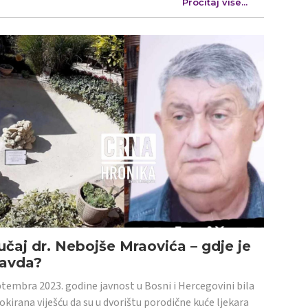
Pročitaj više...
učaj dr. Nebojše Mraovića – gdje je
ravda?
tembra 2023. godine javnost u Bosni i Hercegovini bila
šokirana viješću da su u dvorištu porodične kuće ljekara