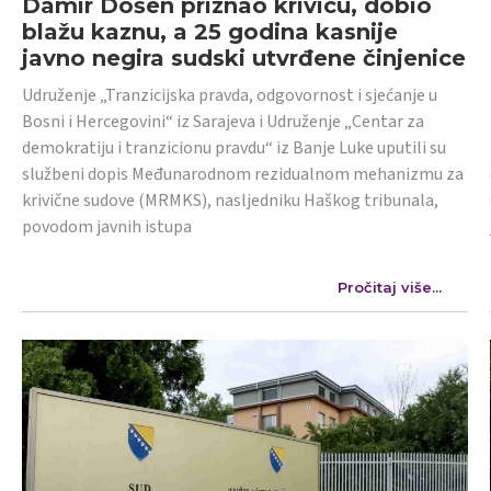
Damir Došen priznao krivicu, dobio
blažu kaznu, a 25 godina kasnije
javno negira sudski utvrđene činjenice
Udruženje „Tranzicijska pravda, odgovornost i sjećanje u
Bosni i Hercegovini“ iz Sarajeva i Udruženje „Centar za
demokratiju i tranzicionu pravdu“ iz Banje Luke uputili su
službeni dopis Međunarodnom rezidualnom mehanizmu za
krivične sudove (MRMKS), nasljedniku Haškog tribunala,
povodom javnih istupa
Pročitaj više...