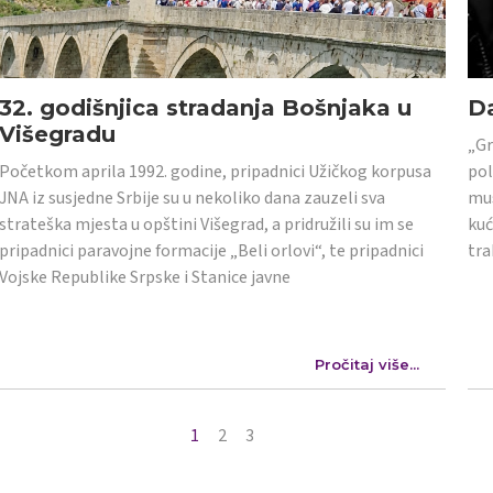
32. godišnjica stradanja Bošnjaka u
Da
Višegradu
„Gr
Početkom aprila 1992. godine, pripadnici Užičkog korpusa
pol
JNA iz susjedne Srbije su u nekoliko dana zauzeli sva
mus
strateška mjesta u opštini Višegrad, a pridružili su im se
kuć
pripadnici paravojne formacije „Beli orlovi“, te pripadnici
tra
Vojske Republike Srpske i Stanice javne
Pročitaj više...
1
2
3