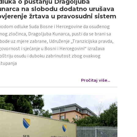
luka o puštanju Dragoljuba
unarca na slobodu dodatno urušava
vjerenje žrtava u pravosudni sistem
odom odluke Suda Bosne i Hercegovine da osuđenog
nog zločinca, Dragoljuba Kunarca, pusti da se brani sa
bode uz mjere zabrane, Udruženje „Tranzicijska pravda,
ovornost i sjećanje u Bosni i Hercegovini“ izražava
oštriju osudu i duboku zabrinutost zbog ovakvog
stupanja
Pročitaj više...