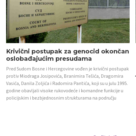
Krivični postupak za genocid okončan
oslobađajućim presudama
Pred Sudom Bosne i Hercegovine vođen je krivični postupak
protiv Miodraga Josipovića, Branimira Tešića, Dragomira
Vasića, Danila Zoljića i Radomira Pantića, koji su u julu 1995.
godine obavljali visoke rukovodeće i komandne funkcije u
policijskim i bezbjednosnim strukturama na području