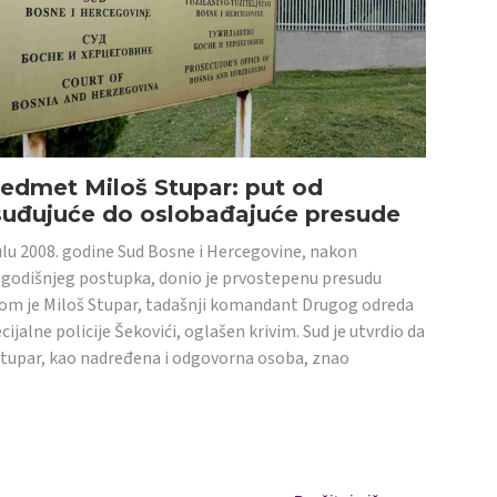
edmet Miloš Stupar: put od
suđujuće do oslobađajuće presude
ulu 2008. godine Sud Bosne i Hercegovine, nakon
godišnjeg postupka, donio je prvostepenu presudu
om je Miloš Stupar, tadašnji komandant Drugog odreda
cijalne policije Šekovići, oglašen krivim. Sud je utvrdio da
Stupar, kao nadređena i odgovorna osoba, znao