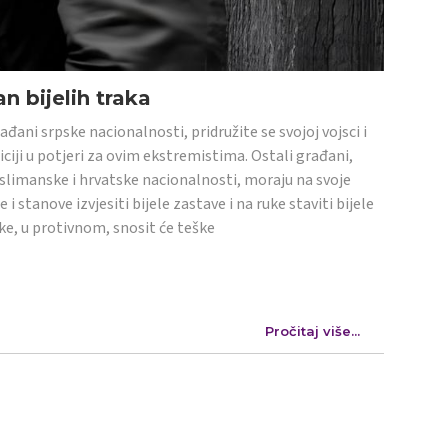
n bijelih traka
ađani srpske nacionalnosti, pridružite se svojoj vojsci i
iciji u potjeri za ovim ekstremistima. Ostali građani,
limanske i hrvatske nacionalnosti, moraju na svoje
e i stanove izvjesiti bijele zastave i na ruke staviti bijele
ke, u protivnom, snosit će teške
Pročitaj više...