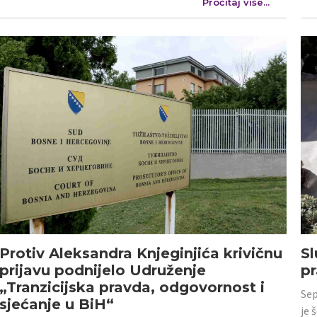
Pročitaj više...
Protiv Aleksandra Knjeginjića krivičnu
Sl
prijavu podnijelo Udruženje
p
„Tranzicijska pravda, odgovornost i
Sep
sjećanje u BiH“
je 