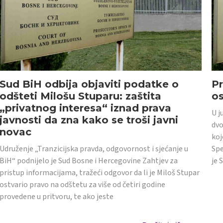
Sud BiH odbija objaviti podatke o
Pr
odšteti Milošu Stuparu: zaštita
o
„privatnog interesa“ iznad prava
U j
javnosti da zna kako se troši javni
dvo
novac
koj
Udruženje „Tranzicijska pravda, odgovornost i sjećanje u
Spe
BiH“ podnijelo je Sud Bosne i Hercegovine Zahtjev za
je 
pristup informacijama, tražeći odgovor da li je Miloš Stupar
ostvario pravo na odštetu za više od četiri godine
provedene u pritvoru, te ako jeste