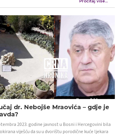
Pročitaj više...
učaj dr. Nebojše Mraovića – gdje je
ravda?
tembra 2023. godine javnost u Bosni i Hercegovini bila
šokirana viješću da su u dvorištu porodične kuće ljekara