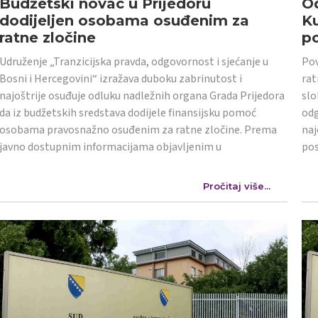
Budžetski novac u Prijedoru
Od
dodijeljen osobama osuđenim za
K
ratne zločine
po
Udruženje „Tranzicijska pravda, odgovornost i sjećanje u
Pov
Bosni i Hercegovini“ izražava duboku zabrinutost i
rat
najoštrije osuđuje odluku nadležnih organa Grada Prijedora
slo
da iz budžetskih sredstava dodijele finansijsku pomoć
odg
osobama pravosnažno osuđenim za ratne zločine. Prema
naj
javno dostupnim informacijama objavljenim u
po
Pročitaj više...