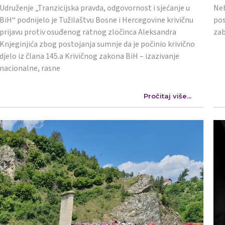
Udruženje „Tranzicijska pravda, odgovornost i sjećanje u
Neb
BiH“ podnijelo je Tužilaštvu Bosne i Hercegovine krivičnu
pos
prijavu protiv osuđenog ratnog zločinca Aleksandra
zab
Knjeginjića zbog postojanja sumnje da je počinio krivično
djelo iz člana 145.a Krivičnog zakona BiH – izazivanje
nacionalne, rasne
Pročitaj više...