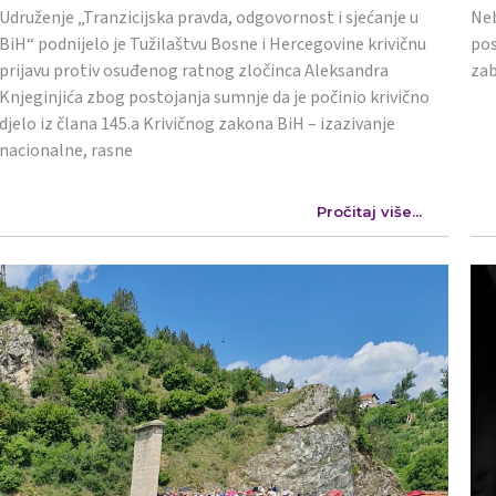
Udruženje „Tranzicijska pravda, odgovornost i sjećanje u
Neb
BiH“ podnijelo je Tužilaštvu Bosne i Hercegovine krivičnu
pos
prijavu protiv osuđenog ratnog zločinca Aleksandra
zab
Knjeginjića zbog postojanja sumnje da je počinio krivično
djelo iz člana 145.a Krivičnog zakona BiH – izazivanje
nacionalne, rasne
Pročitaj više...