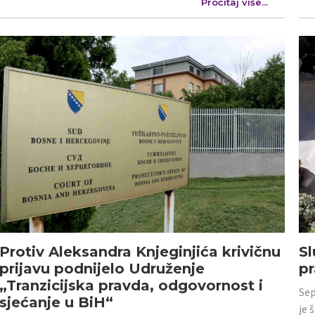
Pročitaj više...
Protiv Aleksandra Knjeginjića krivičnu
Sl
prijavu podnijelo Udruženje
p
„Tranzicijska pravda, odgovornost i
Sep
sjećanje u BiH“
je 