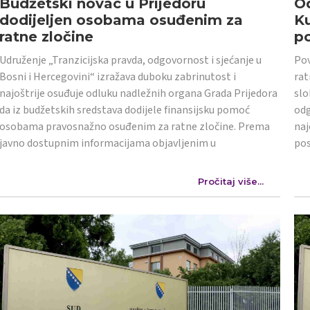
Budžetski novac u Prijedoru
Od
dodijeljen osobama osuđenim za
K
ratne zločine
po
Udruženje „Tranzicijska pravda, odgovornost i sjećanje u
Pov
Bosni i Hercegovini“ izražava duboku zabrinutost i
rat
najoštrije osuđuje odluku nadležnih organa Grada Prijedora
slo
da iz budžetskih sredstava dodijele finansijsku pomoć
odg
osobama pravosnažno osuđenim za ratne zločine. Prema
naj
javno dostupnim informacijama objavljenim u
po
Pročitaj više...