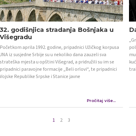
32. godišnjica stradanja Bošnjaka u
Da
Višegradu
„Gr
Početkom aprila 1992. godine, pripadnici Užičkog korpusa
pol
JNA iz susjedne Srbije su u nekoliko dana zauzeli sva
mus
strateška mjesta u opštini Višegrad, a pridružili su im se
kuć
pripadnici paravojne formacije „Beli orlovi“, te pripadnici
tra
Vojske Republike Srpske i Stanice javne
Pročitaj više...
1
2
3