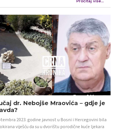
Pročitaj više...
učaj dr. Nebojše Mraovića – gdje je
ravda?
tembra 2023. godine javnost u Bosni i Hercegovini bila
šokirana viješću da su u dvorištu porodične kuće ljekara