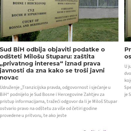
Sud BiH odbija objaviti podatke o
Pr
odšteti Milošu Stuparu: zaštita
o
„privatnog interesa“ iznad prava
U j
javnosti da zna kako se troši javni
dvo
novac
koj
Udruženje „Tranzicijska pravda, odgovornost i sjećanje u
Spe
BiH“ podnijelo je Sud Bosne i Hercegovine Zahtjev za
je 
pristup informacijama, tražeći odgovor da li je Miloš Stupar
ostvario pravo na odštetu za više od četiri godine
provedene u pritvoru, te ako jeste