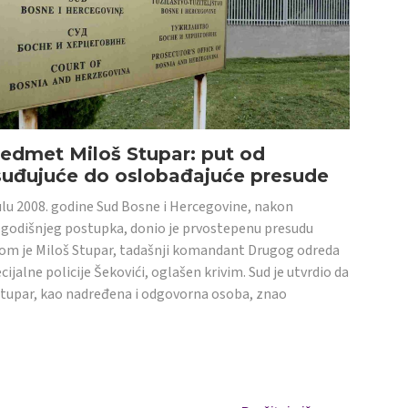
edmet Miloš Stupar: put od
suđujuće do oslobađajuće presude
ulu 2008. godine Sud Bosne i Hercegovine, nakon
godišnjeg postupka, donio je prvostepenu presudu
om je Miloš Stupar, tadašnji komandant Drugog odreda
cijalne policije Šekovići, oglašen krivim. Sud je utvrdio da
Stupar, kao nadređena i odgovorna osoba, znao