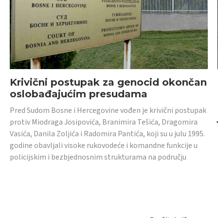
Krivični postupak za genocid okončan
oslobađajućim presudama
Pred Sudom Bosne i Hercegovine vođen je krivični postupak
protiv Miodraga Josipovića, Branimira Tešića, Dragomira
Vasića, Danila Zoljića i Radomira Pantića, koji su u julu 1995.
godine obavljali visoke rukovodeće i komandne funkcije u
policijskim i bezbjednosnim strukturama na području