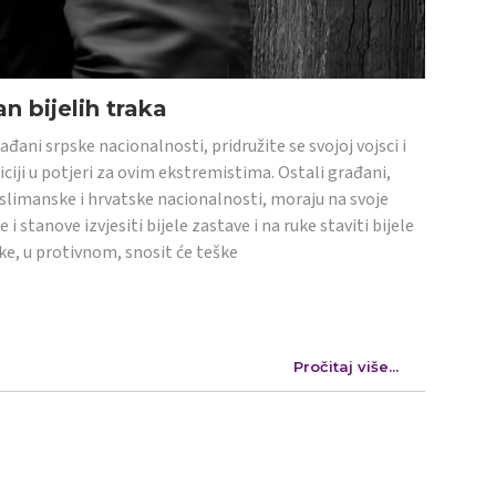
n bijelih traka
ađani srpske nacionalnosti, pridružite se svojoj vojsci i
iciji u potjeri za ovim ekstremistima. Ostali građani,
limanske i hrvatske nacionalnosti, moraju na svoje
e i stanove izvjesiti bijele zastave i na ruke staviti bijele
ke, u protivnom, snosit će teške
Pročitaj više...