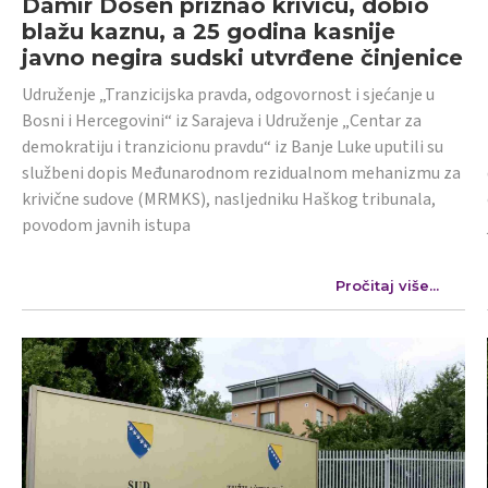
Damir Došen priznao krivicu, dobio
blažu kaznu, a 25 godina kasnije
javno negira sudski utvrđene činjenice
Udruženje „Tranzicijska pravda, odgovornost i sjećanje u
Bosni i Hercegovini“ iz Sarajeva i Udruženje „Centar za
demokratiju i tranzicionu pravdu“ iz Banje Luke uputili su
službeni dopis Međunarodnom rezidualnom mehanizmu za
krivične sudove (MRMKS), nasljedniku Haškog tribunala,
povodom javnih istupa
Pročitaj više...