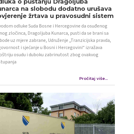
luka o puštanju Dragoljuba
unarca na slobodu dodatno urušava
vjerenje žrtava u pravosudni sistem
odom odluke Suda Bosne i Hercegovine da osuđenog
nog zločinca, Dragoljuba Kunarca, pusti da se brani sa
bode uz mjere zabrane, Udruženje „Tranzicijska pravda,
ovornost i sjećanje u Bosni i Hercegovini“ izražava
oštriju osudu i duboku zabrinutost zbog ovakvog
stupanja
Pročitaj više...