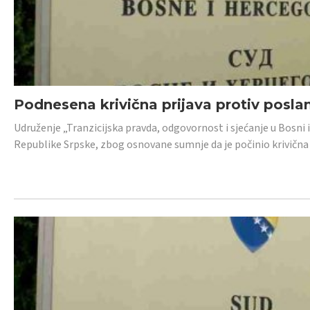
Podnesena krivična prijava protiv posl
Udruženje „Tranzicijska pravda, odgovornost i sjećanje u Bosni 
Republike Srpske, zbog osnovane sumnje da je počinio krivična dj