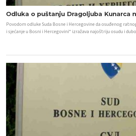
Odluka o puštanju Dragoljuba Kunarca n
Povodom odluke Suda Bosne i Hercegovine da osuđenog ratnog z
i sjećanje u Bosni i Hercegovini“ izražava najoštriju osudu i 