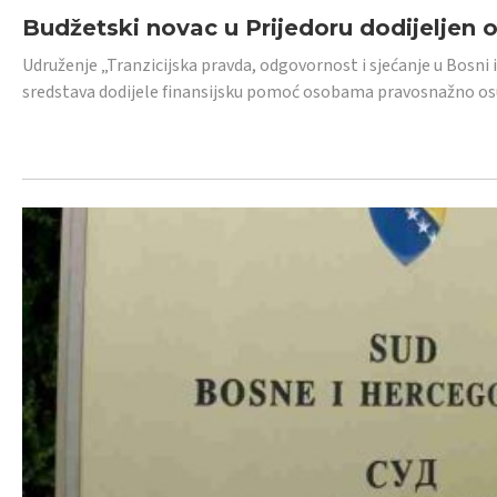
Budžetski novac u Prijedoru dodijeljen
Udruženje „Tranzicijska pravda, odgovornost i sjećanje u Bosni 
sredstava dodijele finansijsku pomoć osobama pravosnažno os