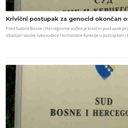
Krivični postupak za genocid okončan 
Pred Sudom Bosne i Hercegovine vođen je krivični postupak proti
obavljali visoke rukovodeće i komandne funkcije u policijskim