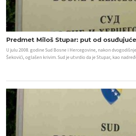
Predmet Miloš Stupar: put od osuđujuć
U julu 2008. godine Sud Bosne i Hercegovine, nakon dvogodišnj
Šekovići, oglašen krivim. Sud je utvrdio da je Stupar, kao nadr