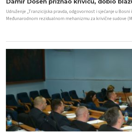
Damir Došen priznao krivicu, dobio blažu
Udruženje „Tranzicijska pravda, odgovornost i sjećanje u Bosni i
Međunarodnom rezidualnom mehanizmu za krivične sudove (MR