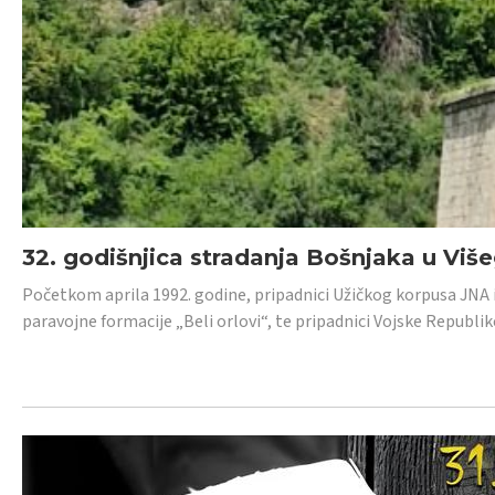
32. godišnjica stradanja Bošnjaka u Viš
Početkom aprila 1992. godine, pripadnici Užičkog korpusa JNA iz 
paravojne formacije „Beli orlovi“, te pripadnici Vojske Republik