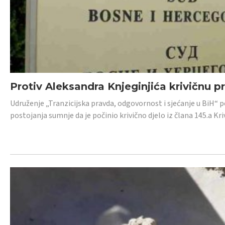
Protiv Aleksandra Knjeginjića krivičnu p
Udruženje „Tranzicijska pravda, odgovornost i sjećanje u BiH“ 
postojanja sumnje da je počinio krivično djelo iz člana 145.a K