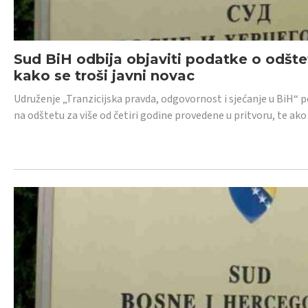
Sud BiH odbija objaviti podatke o odštet
kako se troši javni novac
Udruženje „Tranzicijska pravda, odgovornost i sjećanje u BiH“ p
na odštetu za više od četiri godine provedene u pritvoru, te ako