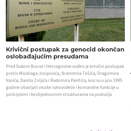
Krivični postupak za genocid okončan
oslobađajućim presudama
Pred Sudom Bosne i Hercegovine vođen je krivični postupak
protiv Miodraga Josipovića, Branimira Tešića, Dragomira
Vasića, Danila Zoljića i Radomira Pantića, koji su u julu 1995.
godine obavljali visoke rukovodeće i komandne funkcije u
policijskim i bezbjednosnim strukturama na području