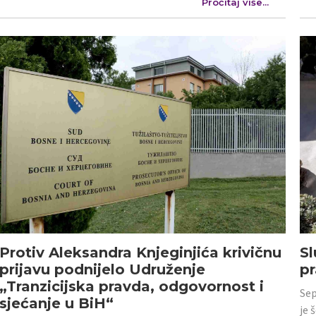
Pročitaj više...
Protiv Aleksandra Knjeginjića krivičnu
Sl
prijavu podnijelo Udruženje
p
„Tranzicijska pravda, odgovornost i
Sep
sjećanje u BiH“
je 