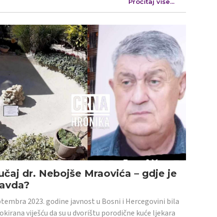
Pročitaj više...
učaj dr. Nebojše Mraovića – gdje je
ravda?
tembra 2023. godine javnost u Bosni i Hercegovini bila
šokirana viješću da su u dvorištu porodične kuće ljekara