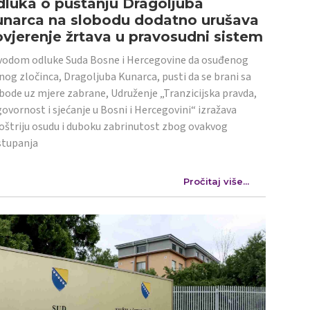
luka o puštanju Dragoljuba
unarca na slobodu dodatno urušava
vjerenje žrtava u pravosudni sistem
odom odluke Suda Bosne i Hercegovine da osuđenog
nog zločinca, Dragoljuba Kunarca, pusti da se brani sa
bode uz mjere zabrane, Udruženje „Tranzicijska pravda,
ovornost i sjećanje u Bosni i Hercegovini“ izražava
oštriju osudu i duboku zabrinutost zbog ovakvog
stupanja
Pročitaj više...