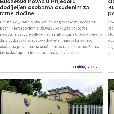
Budžetski novac u Prijedoru
Od
dodijeljen osobama osuđenim za
K
ratne zločine
po
Udruženje „Tranzicijska pravda, odgovornost i sjećanje u
Pov
Bosni i Hercegovini“ izražava duboku zabrinutost i
rat
najoštrije osuđuje odluku nadležnih organa Grada Prijedora
slo
da iz budžetskih sredstava dodijele finansijsku pomoć
odg
osobama pravosnažno osuđenim za ratne zločine. Prema
naj
javno dostupnim informacijama objavljenim u
po
Pročitaj više...