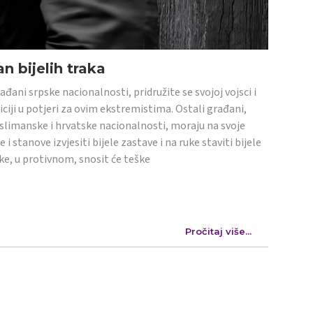
n bijelih traka
ađani srpske nacionalnosti, pridružite se svojoj vojsci i
iciji u potjeri za ovim ekstremistima. Ostali građani,
limanske i hrvatske nacionalnosti, moraju na svoje
e i stanove izvjesiti bijele zastave i na ruke staviti bijele
ke, u protivnom, snosit će teške
Pročitaj više...