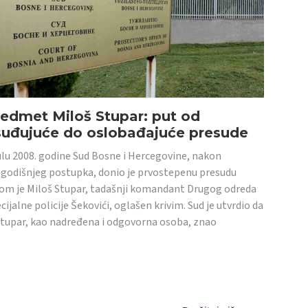
edmet Miloš Stupar: put od
suđujuće do oslobađajuće presude
ulu 2008. godine Sud Bosne i Hercegovine, nakon
godišnjeg postupka, donio je prvostepenu presudu
om je Miloš Stupar, tadašnji komandant Drugog odreda
cijalne policije Šekovići, oglašen krivim. Sud je utvrdio da
Stupar, kao nadređena i odgovorna osoba, znao