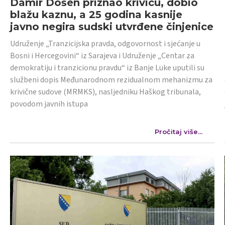
Damir Došen priznao krivicu, dobio
blažu kaznu, a 25 godina kasnije
javno negira sudski utvrđene činjenice
Udruženje „Tranzicijska pravda, odgovornost i sjećanje u
Bosni i Hercegovini“ iz Sarajeva i Udruženje „Centar za
demokratiju i tranzicionu pravdu“ iz Banje Luke uputili su
službeni dopis Međunarodnom rezidualnom mehanizmu za
krivične sudove (MRMKS), nasljedniku Haškog tribunala,
povodom javnih istupa
Pročitaj više...