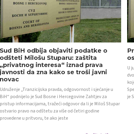
Sud BiH odbija objaviti podatke o
Pr
odšteti Milošu Stuparu: zaštita
o
„privatnog interesa“ iznad prava
U j
javnosti da zna kako se troši javni
dvo
novac
koj
Udruženje „Tranzicijska pravda, odgovornost i sjećanje u
Spe
BiH“ podnijelo je Sud Bosne i Hercegovine Zahtjev za
je 
pristup informacijama, tražeći odgovor da li je Miloš Stupar
ostvario pravo na odštetu za više od četiri godine
provedene u pritvoru, te ako jeste