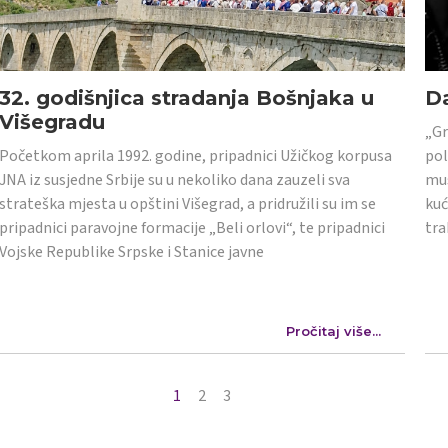
32. godišnjica stradanja Bošnjaka u
Da
Višegradu
„Gr
Početkom aprila 1992. godine, pripadnici Užičkog korpusa
pol
JNA iz susjedne Srbije su u nekoliko dana zauzeli sva
mus
strateška mjesta u opštini Višegrad, a pridružili su im se
kuć
pripadnici paravojne formacije „Beli orlovi“, te pripadnici
tra
Vojske Republike Srpske i Stanice javne
Pročitaj više...
1
2
3