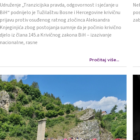
Udruženje „Tranzicijska pravda, odgovornost i sjećanje u
Neb
BiH“ podnijelo je Tužilaštvu Bosne i Hercegovine krivičnu
pos
prijavu protiv osuđenog ratnog zločinca Aleksandra
zab
Knjeginjića zbog postojanja sumnje da je počinio krivično
djelo iz člana 145.a Krivičnog zakona BiH – izazivanje
nacionalne, rasne
Pročitaj više...