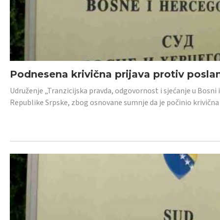
Podnesena krivična prijava protiv posl
Udruženje „Tranzicijska pravda, odgovornost i sjećanje u Bosni 
Republike Srpske, zbog osnovane sumnje da je počinio krivična dj