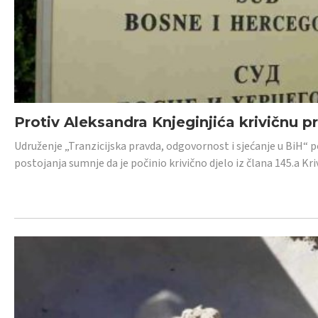
Protiv Aleksandra Knjeginjića krivičnu p
Udruženje „Tranzicijska pravda, odgovornost i sjećanje u BiH“ 
postojanja sumnje da je počinio krivično djelo iz člana 145.a K