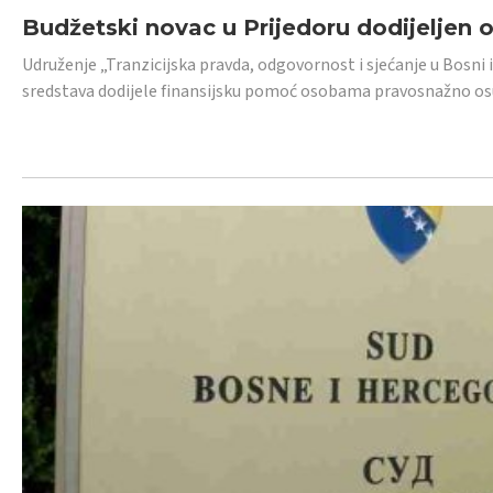
Budžetski novac u Prijedoru dodijeljen
Udruženje „Tranzicijska pravda, odgovornost i sjećanje u Bosni 
sredstava dodijele finansijsku pomoć osobama pravosnažno os