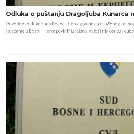
Odluka o puštanju Dragoljuba Kunarca n
Povodom odluke Suda Bosne i Hercegovine da osuđenog ratnog z
i sjećanje u Bosni i Hercegovini“ izražava najoštriju osudu i 