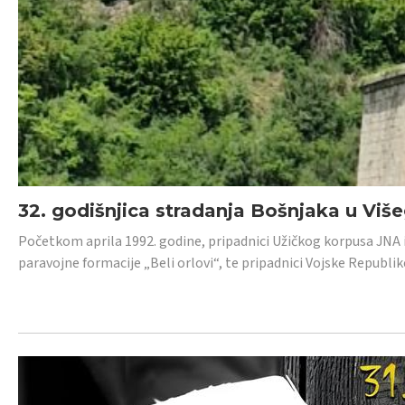
32. godišnjica stradanja Bošnjaka u Viš
Početkom aprila 1992. godine, pripadnici Užičkog korpusa JNA iz 
paravojne formacije „Beli orlovi“, te pripadnici Vojske Republik