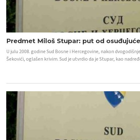
Predmet Miloš Stupar: put od osuđujuć
U julu 2008. godine Sud Bosne i Hercegovine, nakon dvogodišnj
Šekovići, oglašen krivim. Sud je utvrdio da je Stupar, kao nadr