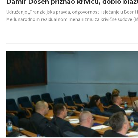
Damir Došen priznao krivicu, dobio blažu
Udruženje „Tranzicijska pravda, odgovornost i sjećanje u Bosni i
Međunarodnom rezidualnom mehanizmu za krivične sudove (MR