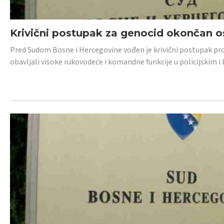
Krivični postupak za genocid okončan 
Pred Sudom Bosne i Hercegovine vođen je krivični postupak proti
obavljali visoke rukovodeće i komandne funkcije u policijskim