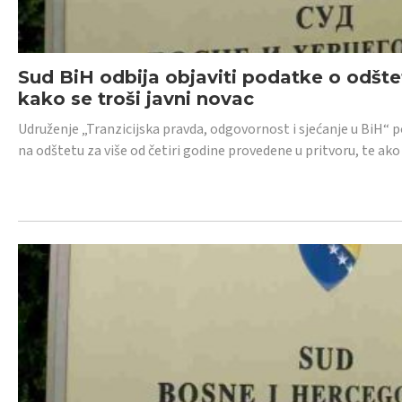
Sud BiH odbija objaviti podatke o odštet
kako se troši javni novac
Udruženje „Tranzicijska pravda, odgovornost i sjećanje u BiH“ p
na odštetu za više od četiri godine provedene u pritvoru, te ako