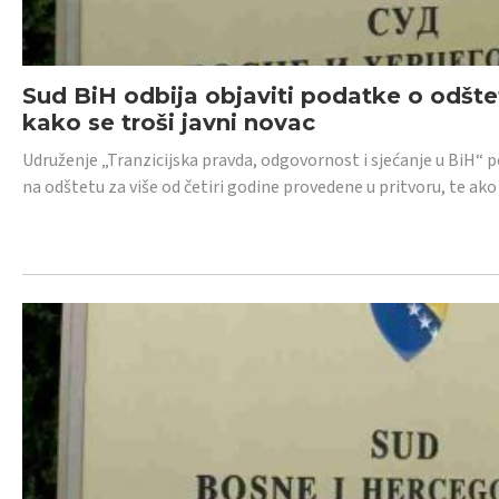
Sud BiH odbija objaviti podatke o odštet
kako se troši javni novac
Udruženje „Tranzicijska pravda, odgovornost i sjećanje u BiH“ p
na odštetu za više od četiri godine provedene u pritvoru, te ako