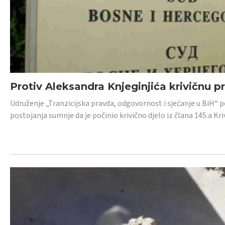
Protiv Aleksandra Knjeginjića krivičnu p
Udruženje „Tranzicijska pravda, odgovornost i sjećanje u BiH“ 
postojanja sumnje da je počinio krivično djelo iz člana 145.a K