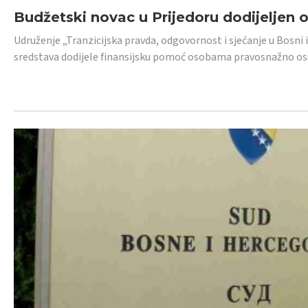
Budžetski novac u Prijedoru dodijeljen
Udruženje „Tranzicijska pravda, odgovornost i sjećanje u Bosni 
sredstava dodijele finansijsku pomoć osobama pravosnažno os