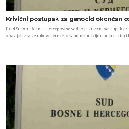
Krivični postupak za genocid okončan 
Pred Sudom Bosne i Hercegovine vođen je krivični postupak proti
obavljali visoke rukovodeće i komandne funkcije u policijskim