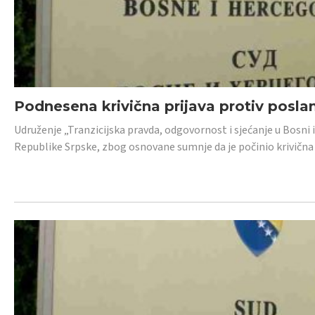
Podnesena krivična prijava protiv posl
Udruženje „Tranzicijska pravda, odgovornost i sjećanje u Bosni 
Republike Srpske, zbog osnovane sumnje da je počinio krivična dj