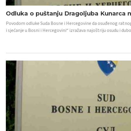
Odluka o puštanju Dragoljuba Kunarca n
Povodom odluke Suda Bosne i Hercegovine da osuđenog ratnog z
i sjećanje u Bosni i Hercegovini“ izražava najoštriju osudu i 