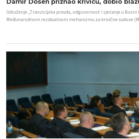
Damir Došen priznao krivicu, dobio blažu
Udruženje „Tranzicijska pravda, odgovornost i sjećanje u Bosni i
Međunarodnom rezidualnom mehanizmu za krivične sudove (MR