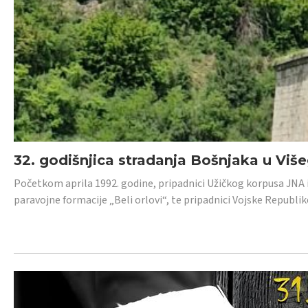
32. godišnjica stradanja Bošnjaka u Viš
Početkom aprila 1992. godine, pripadnici Užičkog korpusa JNA iz 
paravojne formacije „Beli orlovi“, te pripadnici Vojske Republik