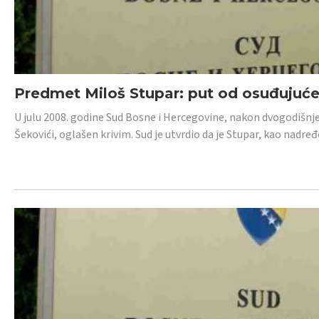
Predmet Miloš Stupar: put od osuđujuć
U julu 2008. godine Sud Bosne i Hercegovine, nakon dvogodišnj
Šekovići, oglašen krivim. Sud je utvrdio da je Stupar, kao nadr