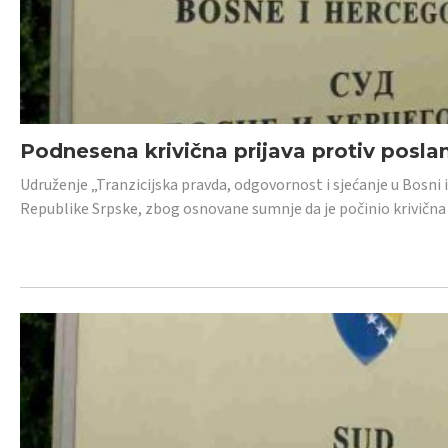
Podnesena krivična prijava protiv posl
Udruženje „Tranzicijska pravda, odgovornost i sjećanje u Bosni 
Republike Srpske, zbog osnovane sumnje da je počinio krivična dj