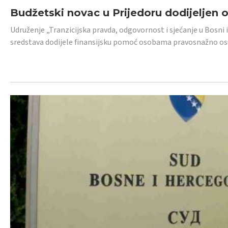
Budžetski novac u Prijedoru dodijeljen
Udruženje „Tranzicijska pravda, odgovornost i sjećanje u Bosni 
sredstava dodijele finansijsku pomoć osobama pravosnažno os