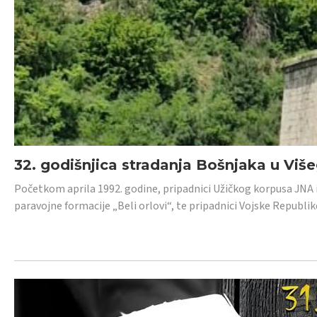
32. godišnjica stradanja Bošnjaka u Viš
Početkom aprila 1992. godine, pripadnici Užičkog korpusa JNA iz 
paravojne formacije „Beli orlovi“, te pripadnici Vojske Republik