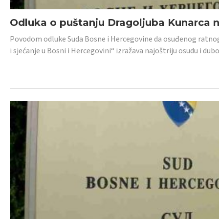
Odluka o puštanju Dragoljuba Kunarca n
Povodom odluke Suda Bosne i Hercegovine da osuđenog ratnog z
i sjećanje u Bosni i Hercegovini“ izražava najoštriju osudu i 