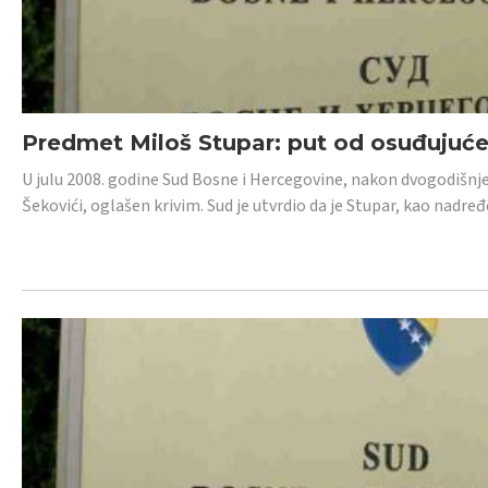
Predmet Miloš Stupar: put od osuđujuć
U julu 2008. godine Sud Bosne i Hercegovine, nakon dvogodišnj
Šekovići, oglašen krivim. Sud je utvrdio da je Stupar, kao nadr