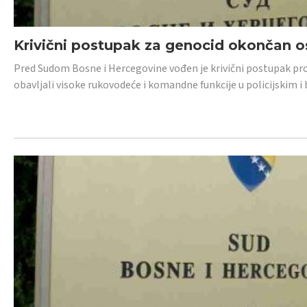
Krivični postupak za genocid okončan 
Pred Sudom Bosne i Hercegovine vođen je krivični postupak proti
obavljali visoke rukovodeće i komandne funkcije u policijskim