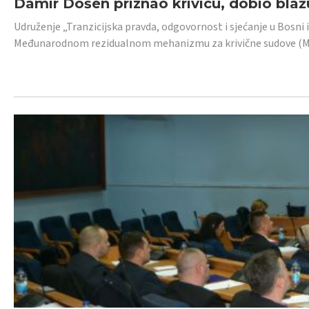
Damir Došen priznao krivicu, dobio blažu
Udruženje „Tranzicijska pravda, odgovornost i sjećanje u Bosni i
Međunarodnom rezidualnom mehanizmu za krivične sudove (MR