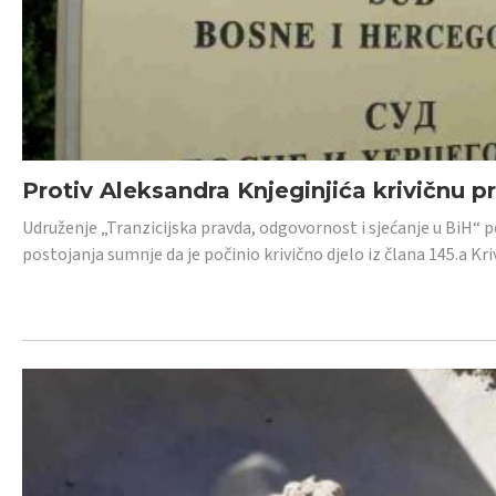
Protiv Aleksandra Knjeginjića krivičnu p
Udruženje „Tranzicijska pravda, odgovornost i sjećanje u BiH“ 
postojanja sumnje da je počinio krivično djelo iz člana 145.a K