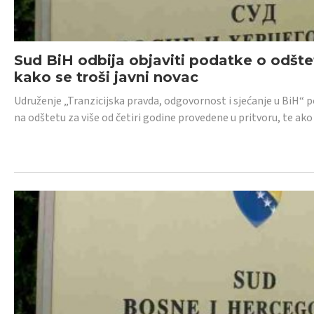
Sud BiH odbija objaviti podatke o odštet
kako se troši javni novac
Udruženje „Tranzicijska pravda, odgovornost i sjećanje u BiH“ p
na odštetu za više od četiri godine provedene u pritvoru, te ako