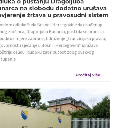
luka o puštanju Dragoljuba
unarca na slobodu dodatno urušava
vjerenje žrtava u pravosudni sistem
odom odluke Suda Bosne i Hercegovine da osuđenog
nog zločinca, Dragoljuba Kunarca, pusti da se brani sa
bode uz mjere zabrane, Udruženje „Tranzicijska pravda,
ovornost i sjećanje u Bosni i Hercegovini“ izražava
oštriju osudu i duboku zabrinutost zbog ovakvog
stupanja
Pročitaj više...