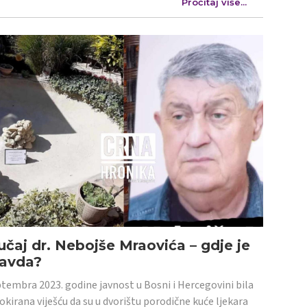
Pročitaj više...
učaj dr. Nebojše Mraovića – gdje je
ravda?
tembra 2023. godine javnost u Bosni i Hercegovini bila
šokirana viješću da su u dvorištu porodične kuće ljekara