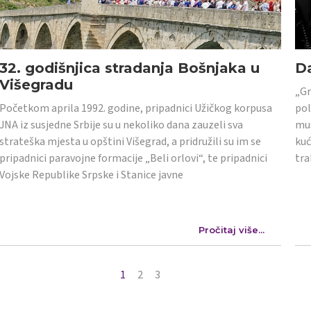
32. godišnjica stradanja Bošnjaka u
Da
Višegradu
„Gr
Početkom aprila 1992. godine, pripadnici Užičkog korpusa
pol
JNA iz susjedne Srbije su u nekoliko dana zauzeli sva
mus
strateška mjesta u opštini Višegrad, a pridružili su im se
kuć
pripadnici paravojne formacije „Beli orlovi“, te pripadnici
tra
Vojske Republike Srpske i Stanice javne
Pročitaj više...
1
2
3