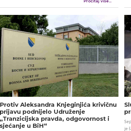
Pročitaj više...
Protiv Aleksandra Knjeginjića krivičnu
Sl
prijavu podnijelo Udruženje
p
„Tranzicijska pravda, odgovornost i
Sep
sjećanje u BiH“
je 