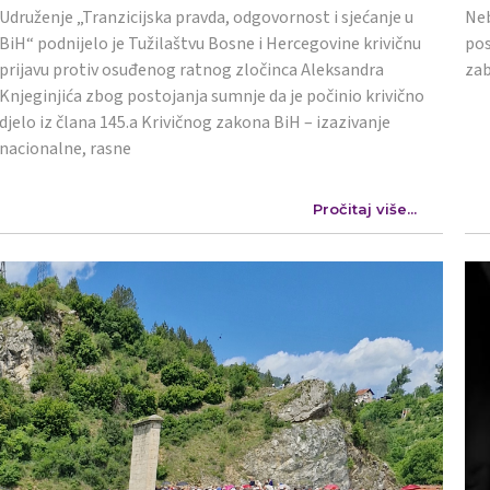
Udruženje „Tranzicijska pravda, odgovornost i sjećanje u
Neb
BiH“ podnijelo je Tužilaštvu Bosne i Hercegovine krivičnu
pos
prijavu protiv osuđenog ratnog zločinca Aleksandra
zab
Knjeginjića zbog postojanja sumnje da je počinio krivično
djelo iz člana 145.a Krivičnog zakona BiH – izazivanje
nacionalne, rasne
Pročitaj više...