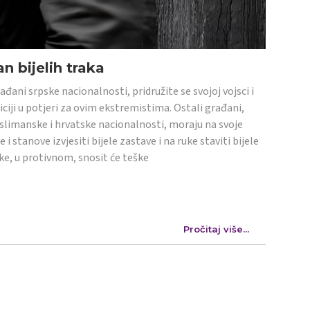
n bijelih traka
ađani srpske nacionalnosti, pridružite se svojoj vojsci i
iciji u potjeri za ovim ekstremistima. Ostali građani,
limanske i hrvatske nacionalnosti, moraju na svoje
e i stanove izvjesiti bijele zastave i na ruke staviti bijele
ke, u protivnom, snosit će teške
Pročitaj više...