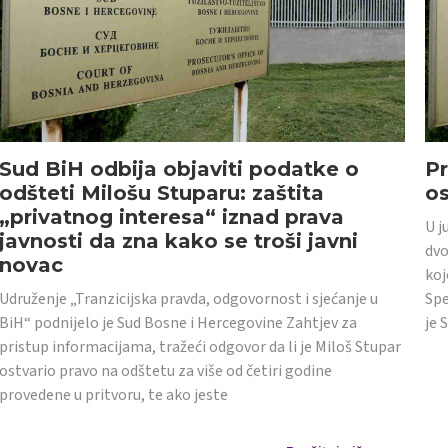
Sud BiH odbija objaviti podatke o
Pr
odšteti Milošu Stuparu: zaštita
o
„privatnog interesa“ iznad prava
U j
javnosti da zna kako se troši javni
dvo
novac
koj
Udruženje „Tranzicijska pravda, odgovornost i sjećanje u
Spe
BiH“ podnijelo je Sud Bosne i Hercegovine Zahtjev za
je 
pristup informacijama, tražeći odgovor da li je Miloš Stupar
ostvario pravo na odštetu za više od četiri godine
provedene u pritvoru, te ako jeste