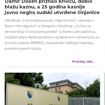
Damir Došen priznao krivicu, dobio
blažu kaznu, a 25 godina kasnije
javno negira sudski utvrđene činjenice
Udruženje „Tranzicijska pravda, odgovornost i sjećanje u
Bosni i Hercegovini“ iz Sarajeva i Udruženje „Centar za
demokratiju i tranzicionu pravdu“ iz Banje Luke uputili su
službeni dopis Međunarodnom rezidualnom mehanizmu za
krivične sudove (MRMKS), nasljedniku Haškog tribunala,
povodom javnih istupa
Pročitaj više...