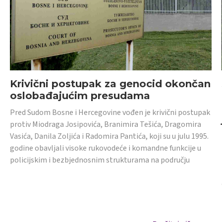
Krivični postupak za genocid okončan
oslobađajućim presudama
Pred Sudom Bosne i Hercegovine vođen je krivični postupak
protiv Miodraga Josipovića, Branimira Tešića, Dragomira
Vasića, Danila Zoljića i Radomira Pantića, koji su u julu 1995.
godine obavljali visoke rukovodeće i komandne funkcije u
policijskim i bezbjednosnim strukturama na području