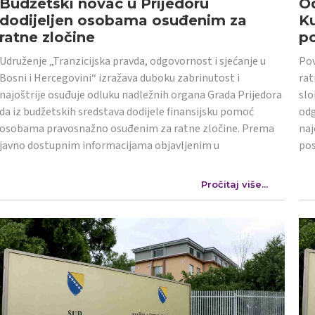
Budžetski novac u Prijedoru
Od
dodijeljen osobama osuđenim za
K
ratne zločine
po
Udruženje „Tranzicijska pravda, odgovornost i sjećanje u
Pov
Bosni i Hercegovini“ izražava duboku zabrinutost i
rat
najoštrije osuđuje odluku nadležnih organa Grada Prijedora
slo
da iz budžetskih sredstava dodijele finansijsku pomoć
odg
osobama pravosnažno osuđenim za ratne zločine. Prema
naj
javno dostupnim informacijama objavljenim u
po
Pročitaj više...