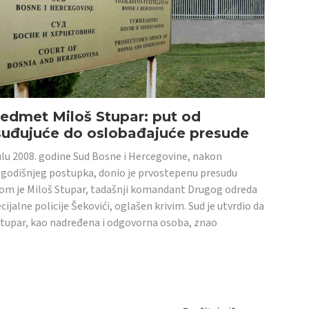
edmet Miloš Stupar: put od
suđujuće do oslobađajuće presude
ulu 2008. godine Sud Bosne i Hercegovine, nakon
godišnjeg postupka, donio je prvostepenu presudu
om je Miloš Stupar, tadašnji komandant Drugog odreda
cijalne policije Šekovići, oglašen krivim. Sud je utvrdio da
Stupar, kao nadređena i odgovorna osoba, znao