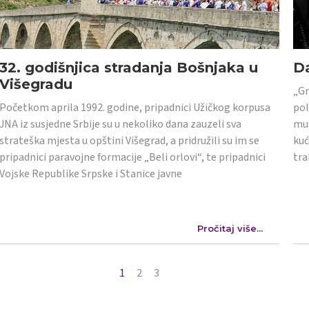
32. godišnjica stradanja Bošnjaka u
Da
Višegradu
„Gr
Početkom aprila 1992. godine, pripadnici Užičkog korpusa
pol
JNA iz susjedne Srbije su u nekoliko dana zauzeli sva
mus
strateška mjesta u opštini Višegrad, a pridružili su im se
kuć
pripadnici paravojne formacije „Beli orlovi“, te pripadnici
tra
Vojske Republike Srpske i Stanice javne
Pročitaj više...
1
2
3