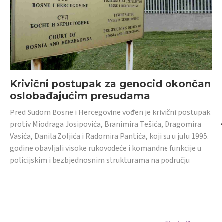
Krivični postupak za genocid okončan
oslobađajućim presudama
Pred Sudom Bosne i Hercegovine vođen je krivični postupak
protiv Miodraga Josipovića, Branimira Tešića, Dragomira
Vasića, Danila Zoljića i Radomira Pantića, koji su u julu 1995.
godine obavljali visoke rukovodeće i komandne funkcije u
policijskim i bezbjednosnim strukturama na području