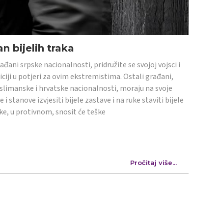
n bijelih traka
ađani srpske nacionalnosti, pridružite se svojoj vojsci i
iciji u potjeri za ovim ekstremistima. Ostali građani,
limanske i hrvatske nacionalnosti, moraju na svoje
e i stanove izvjesiti bijele zastave i na ruke staviti bijele
ke, u protivnom, snosit će teške
Pročitaj više...