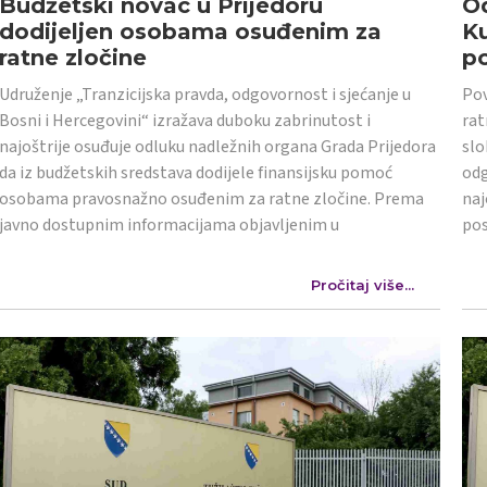
Budžetski novac u Prijedoru
Od
dodijeljen osobama osuđenim za
K
ratne zločine
po
Udruženje „Tranzicijska pravda, odgovornost i sjećanje u
Pov
Bosni i Hercegovini“ izražava duboku zabrinutost i
rat
najoštrije osuđuje odluku nadležnih organa Grada Prijedora
slo
da iz budžetskih sredstava dodijele finansijsku pomoć
odg
osobama pravosnažno osuđenim za ratne zločine. Prema
naj
javno dostupnim informacijama objavljenim u
po
Pročitaj više...