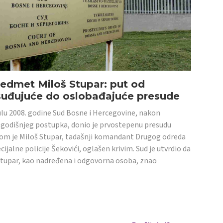
edmet Miloš Stupar: put od
suđujuće do oslobađajuće presude
ulu 2008. godine Sud Bosne i Hercegovine, nakon
godišnjeg postupka, donio je prvostepenu presudu
om je Miloš Stupar, tadašnji komandant Drugog odreda
cijalne policije Šekovići, oglašen krivim. Sud je utvrdio da
Stupar, kao nadređena i odgovorna osoba, znao