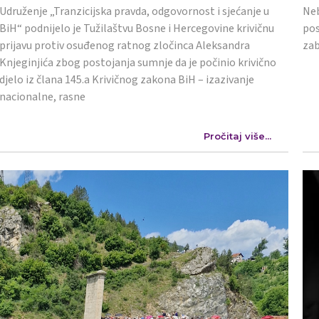
Udruženje „Tranzicijska pravda, odgovornost i sjećanje u
Neb
BiH“ podnijelo je Tužilaštvu Bosne i Hercegovine krivičnu
pos
prijavu protiv osuđenog ratnog zločinca Aleksandra
zab
Knjeginjića zbog postojanja sumnje da je počinio krivično
djelo iz člana 145.a Krivičnog zakona BiH – izazivanje
nacionalne, rasne
Pročitaj više...