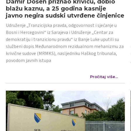
Damir Došen priznao krivicu, dobio
blažu kaznu, a 25 godina kasnije
javno negira sudski utvrđene činjenice
Udruženje „Tranzicijska pravda, odgovornost i sjećanje u
Bosni i Hercegovini“ iz Sarajeva i Udruženje „Centar za
demokratiju i tranzicionu pravdu“ iz Banje Luke uputili su
službeni dopis Međunarodnom rezidualnom mehanizmu za
krivične sudove (MRMKS), nasljedniku Haškog tribunala,
povodom javnih istupa
Pročitaj više...