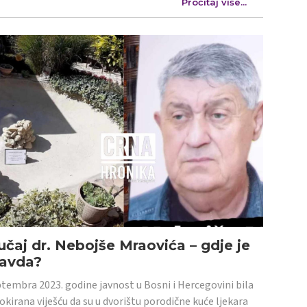
Pročitaj više...
učaj dr. Nebojše Mraovića – gdje je
ravda?
tembra 2023. godine javnost u Bosni i Hercegovini bila
šokirana viješću da su u dvorištu porodične kuće ljekara