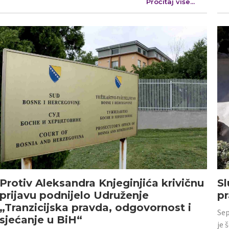
Pročitaj više...
Protiv Aleksandra Knjeginjića krivičnu
Sl
prijavu podnijelo Udruženje
p
„Tranzicijska pravda, odgovornost i
Sep
sjećanje u BiH“
je 