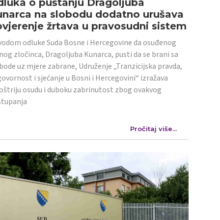
luka o puštanju Dragoljuba
unarca na slobodu dodatno urušava
vjerenje žrtava u pravosudni sistem
odom odluke Suda Bosne i Hercegovine da osuđenog
nog zločinca, Dragoljuba Kunarca, pusti da se brani sa
bode uz mjere zabrane, Udruženje „Tranzicijska pravda,
ovornost i sjećanje u Bosni i Hercegovini“ izražava
oštriju osudu i duboku zabrinutost zbog ovakvog
stupanja
Pročitaj više...