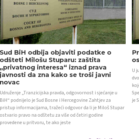
Sud BiH odbija objaviti podatke o
Pr
odšteti Milošu Stuparu: zaštita
o
„privatnog interesa“ iznad prava
U j
javnosti da zna kako se troši javni
dvo
novac
koj
Udruženje „Tranzicijska pravda, odgovornost i sjećanje u
Spe
BiH“ podnijelo je Sud Bosne i Hercegovine Zahtjev za
je 
pristup informacijama, tražeći odgovor da li je Miloš Stupar
ostvario pravo na odštetu za više od četiri godine
provedene u pritvoru, te ako jeste