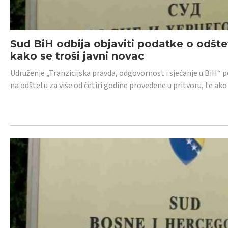
Sud BiH odbija objaviti podatke o odštet
kako se troši javni novac
Udruženje „Tranzicijska pravda, odgovornost i sjećanje u BiH“ p
na odštetu za više od četiri godine provedene u pritvoru, te ako