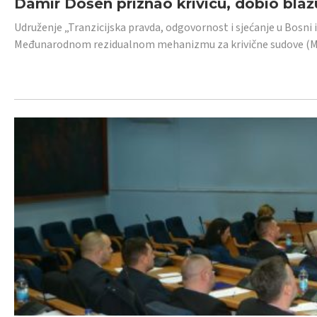
Damir Došen priznao krivicu, dobio blažu
Udruženje „Tranzicijska pravda, odgovornost i sjećanje u Bosni i
Međunarodnom rezidualnom mehanizmu za krivične sudove (MR