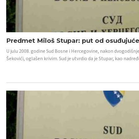
Predmet Miloš Stupar: put od osuđujuć
U julu 2008. godine Sud Bosne i Hercegovine, nakon dvogodišnj
Šekovići, oglašen krivim. Sud je utvrdio da je Stupar, kao nadr