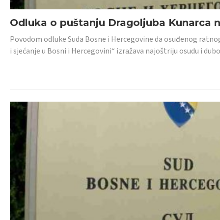
Odluka o puštanju Dragoljuba Kunarca n
Povodom odluke Suda Bosne i Hercegovine da osuđenog ratnog z
i sjećanje u Bosni i Hercegovini“ izražava najoštriju osudu i 