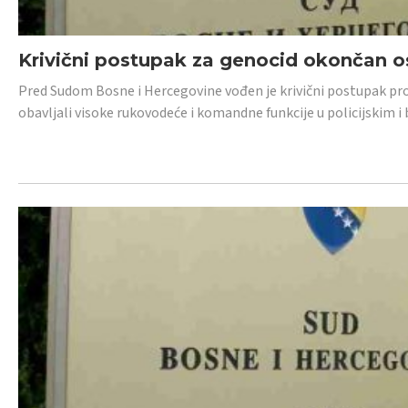
Krivični postupak za genocid okončan 
Pred Sudom Bosne i Hercegovine vođen je krivični postupak proti
obavljali visoke rukovodeće i komandne funkcije u policijskim