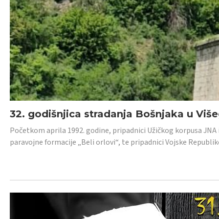
32. godišnjica stradanja Bošnjaka u Viš
Početkom aprila 1992. godine, pripadnici Užičkog korpusa JNA iz 
paravojne formacije „Beli orlovi“, te pripadnici Vojske Republik