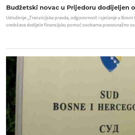
Budžetski novac u Prijedoru dodijeljen
Udruženje „Tranzicijska pravda, odgovornost i sjećanje u Bosni 
sredstava dodijele finansijsku pomoć osobama pravosnažno os