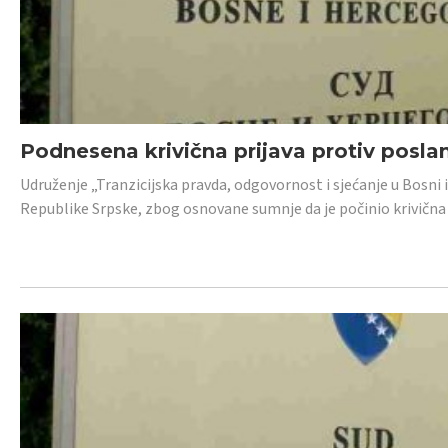
Podnesena krivična prijava protiv posl
Udruženje „Tranzicijska pravda, odgovornost i sjećanje u Bosni 
Republike Srpske, zbog osnovane sumnje da je počinio krivična dj