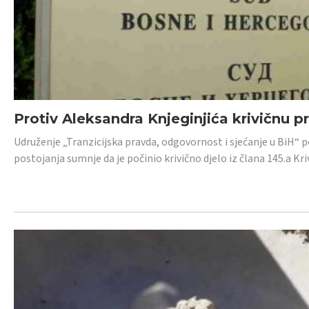
Protiv Aleksandra Knjeginjića krivičnu p
Udruženje „Tranzicijska pravda, odgovornost i sjećanje u BiH“ 
postojanja sumnje da je počinio krivično djelo iz člana 145.a K