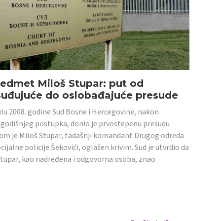
edmet Miloš Stupar: put od
suđujuće do oslobađajuće presude
ulu 2008. godine Sud Bosne i Hercegovine, nakon
godišnjeg postupka, donio je prvostepenu presudu
om je Miloš Stupar, tadašnji komandant Drugog odreda
cijalne policije Šekovići, oglašen krivim. Sud je utvrdio da
Stupar, kao nadređena i odgovorna osoba, znao