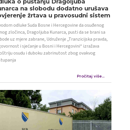
luka o puštanju Dragoljuba
unarca na slobodu dodatno urušava
vjerenje žrtava u pravosudni sistem
odom odluke Suda Bosne i Hercegovine da osuđenog
nog zločinca, Dragoljuba Kunarca, pusti da se brani sa
bode uz mjere zabrane, Udruženje „Tranzicijska pravda,
ovornost i sjećanje u Bosni i Hercegovini“ izražava
oštriju osudu i duboku zabrinutost zbog ovakvog
stupanja
Pročitaj više...