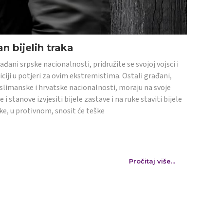
n bijelih traka
ađani srpske nacionalnosti, pridružite se svojoj vojsci i
iciji u potjeri za ovim ekstremistima. Ostali građani,
limanske i hrvatske nacionalnosti, moraju na svoje
e i stanove izvjesiti bijele zastave i na ruke staviti bijele
ke, u protivnom, snosit će teške
Pročitaj više...