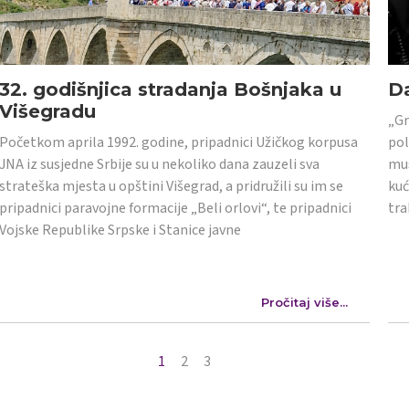
32. godišnjica stradanja Bošnjaka u
Da
Višegradu
„Gr
Početkom aprila 1992. godine, pripadnici Užičkog korpusa
pol
JNA iz susjedne Srbije su u nekoliko dana zauzeli sva
mus
strateška mjesta u opštini Višegrad, a pridružili su im se
kuć
pripadnici paravojne formacije „Beli orlovi“, te pripadnici
tra
Vojske Republike Srpske i Stanice javne
Pročitaj više...
1
2
3