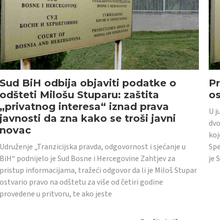
Sud BiH odbija objaviti podatke o
Pr
odšteti Milošu Stuparu: zaštita
o
„privatnog interesa“ iznad prava
U j
javnosti da zna kako se troši javni
dvo
novac
koj
Udruženje „Tranzicijska pravda, odgovornost i sjećanje u
Spe
BiH“ podnijelo je Sud Bosne i Hercegovine Zahtjev za
je 
pristup informacijama, tražeći odgovor da li je Miloš Stupar
ostvario pravo na odštetu za više od četiri godine
provedene u pritvoru, te ako jeste