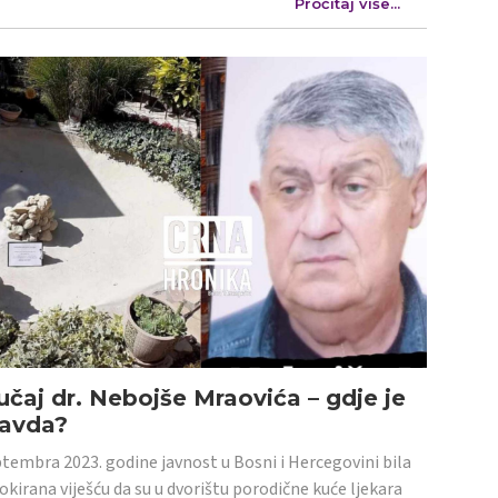
Pročitaj više...
učaj dr. Nebojše Mraovića – gdje je
ravda?
tembra 2023. godine javnost u Bosni i Hercegovini bila
šokirana viješću da su u dvorištu porodične kuće ljekara