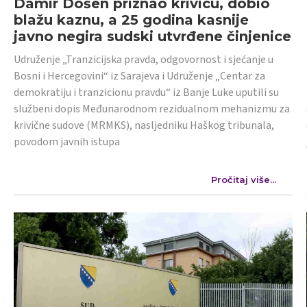
Damir Došen priznao krivicu, dobio
blažu kaznu, a 25 godina kasnije
javno negira sudski utvrđene činjenice
Udruženje „Tranzicijska pravda, odgovornost i sjećanje u
Bosni i Hercegovini“ iz Sarajeva i Udruženje „Centar za
demokratiju i tranzicionu pravdu“ iz Banje Luke uputili su
službeni dopis Međunarodnom rezidualnom mehanizmu za
krivične sudove (MRMKS), nasljedniku Haškog tribunala,
povodom javnih istupa
Pročitaj više...