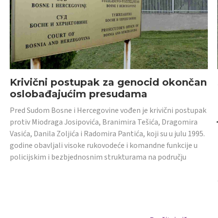
Krivični postupak za genocid okončan
oslobađajućim presudama
Pred Sudom Bosne i Hercegovine vođen je krivični postupak
protiv Miodraga Josipovića, Branimira Tešića, Dragomira
Vasića, Danila Zoljića i Radomira Pantića, koji su u julu 1995.
godine obavljali visoke rukovodeće i komandne funkcije u
policijskim i bezbjednosnim strukturama na području