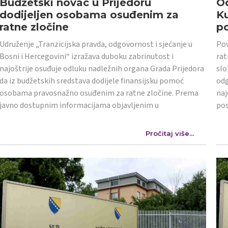
Budžetski novac u Prijedoru
Od
dodijeljen osobama osuđenim za
K
ratne zločine
po
Udruženje „Tranzicijska pravda, odgovornost i sjećanje u
Pov
Bosni i Hercegovini“ izražava duboku zabrinutost i
rat
najoštrije osuđuje odluku nadležnih organa Grada Prijedora
slo
da iz budžetskih sredstava dodijele finansijsku pomoć
odg
osobama pravosnažno osuđenim za ratne zločine. Prema
naj
javno dostupnim informacijama objavljenim u
po
Pročitaj više...