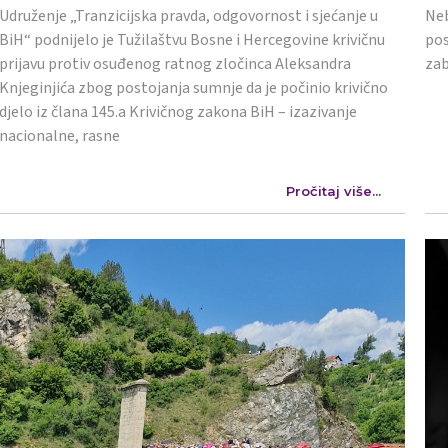
Udruženje „Tranzicijska pravda, odgovornost i sjećanje u
Neb
BiH“ podnijelo je Tužilaštvu Bosne i Hercegovine krivičnu
pos
prijavu protiv osuđenog ratnog zločinca Aleksandra
zab
Knjeginjića zbog postojanja sumnje da je počinio krivično
djelo iz člana 145.a Krivičnog zakona BiH – izazivanje
nacionalne, rasne
Pročitaj više...