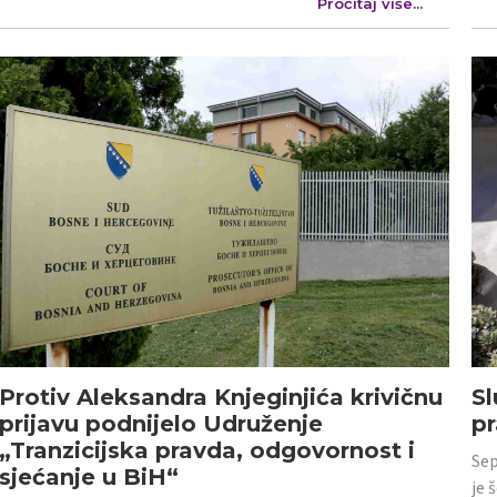
Pročitaj više...
Protiv Aleksandra Knjeginjića krivičnu
Sl
prijavu podnijelo Udruženje
p
„Tranzicijska pravda, odgovornost i
Sep
sjećanje u BiH“
je 