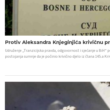
Protiv Aleksandra Knjeginjića krivičnu p
Udruženje „Tranzicijska pravda, odgovornost i sjećanje u BiH“ 
postojanja sumnje da je počinio krivično djelo iz člana 145.a K