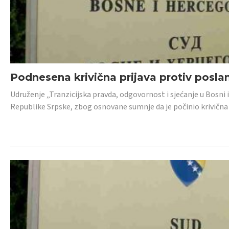
Podnesena krivična prijava protiv posl
Udruženje „Tranzicijska pravda, odgovornost i sjećanje u Bosni 
Republike Srpske, zbog osnovane sumnje da je počinio krivična dj