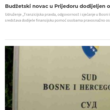
Budžetski novac u Prijedoru dodijeljen
Udruženje „Tranzicijska pravda, odgovornost i sjećanje u Bosni 
sredstava dodijele finansijsku pomoć osobama pravosnažno os