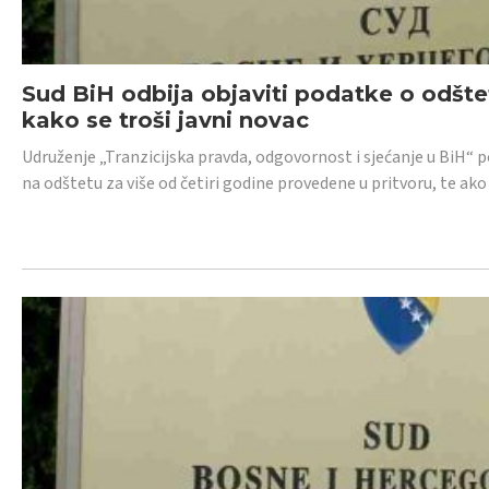
Sud BiH odbija objaviti podatke o odštet
kako se troši javni novac
Udruženje „Tranzicijska pravda, odgovornost i sjećanje u BiH“ p
na odštetu za više od četiri godine provedene u pritvoru, te ako