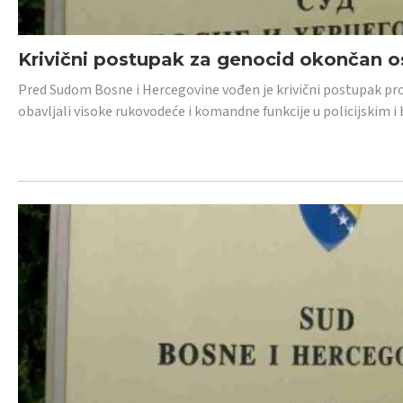
Krivični postupak za genocid okončan 
Pred Sudom Bosne i Hercegovine vođen je krivični postupak proti
obavljali visoke rukovodeće i komandne funkcije u policijskim