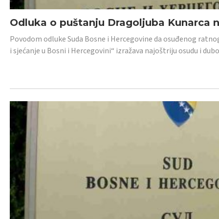
Odluka o puštanju Dragoljuba Kunarca n
Povodom odluke Suda Bosne i Hercegovine da osuđenog ratnog z
i sjećanje u Bosni i Hercegovini“ izražava najoštriju osudu i 