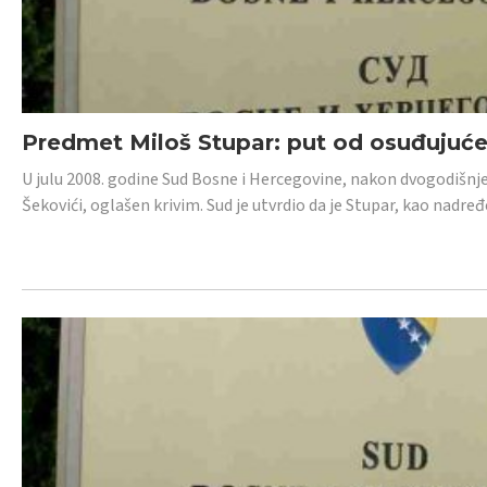
Predmet Miloš Stupar: put od osuđujuć
U julu 2008. godine Sud Bosne i Hercegovine, nakon dvogodišnj
Šekovići, oglašen krivim. Sud je utvrdio da je Stupar, kao nadr