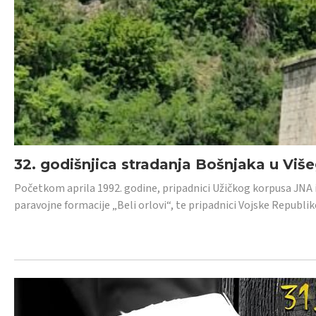
32. godišnjica stradanja Bošnjaka u Viš
Početkom aprila 1992. godine, pripadnici Užičkog korpusa JNA iz 
paravojne formacije „Beli orlovi“, te pripadnici Vojske Republik