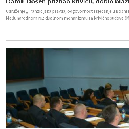
Damir Došen priznao krivicu, dobio blažu
Udruženje „Tranzicijska pravda, odgovornost i sjećanje u Bosni i
Međunarodnom rezidualnom mehanizmu za krivične sudove (MR