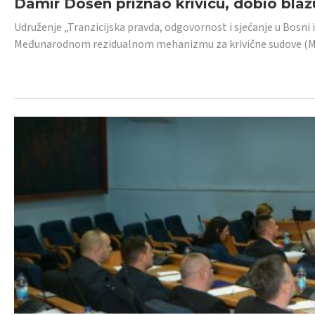
Damir Došen priznao krivicu, dobio blažu
Udruženje „Tranzicijska pravda, odgovornost i sjećanje u Bosni i
Međunarodnom rezidualnom mehanizmu za krivične sudove (MR