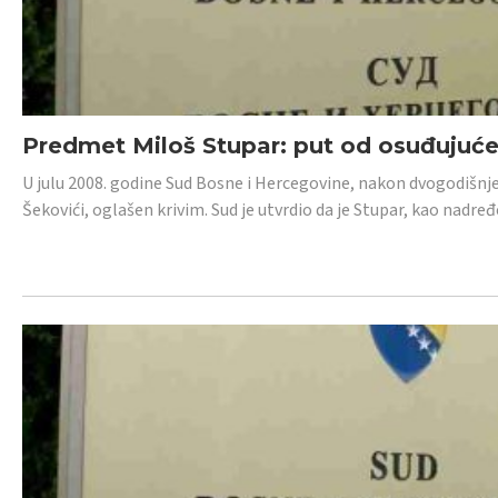
Predmet Miloš Stupar: put od osuđujuć
U julu 2008. godine Sud Bosne i Hercegovine, nakon dvogodišnj
Šekovići, oglašen krivim. Sud je utvrdio da je Stupar, kao nadr