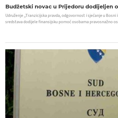
Budžetski novac u Prijedoru dodijeljen
Udruženje „Tranzicijska pravda, odgovornost i sjećanje u Bosni 
sredstava dodijele finansijsku pomoć osobama pravosnažno os