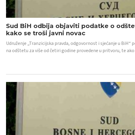
Sud BiH odbija objaviti podatke o odštet
kako se troši javni novac
Udruženje „Tranzicijska pravda, odgovornost i sjećanje u BiH“ p
na odštetu za više od četiri godine provedene u pritvoru, te ako