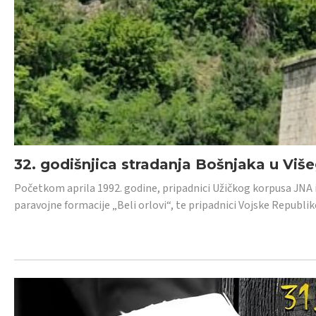
32. godišnjica stradanja Bošnjaka u Viš
Početkom aprila 1992. godine, pripadnici Užičkog korpusa JNA iz 
paravojne formacije „Beli orlovi“, te pripadnici Vojske Republik