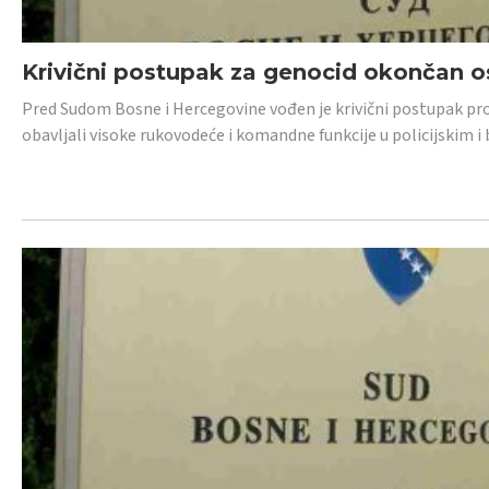
Krivični postupak za genocid okončan 
Pred Sudom Bosne i Hercegovine vođen je krivični postupak proti
obavljali visoke rukovodeće i komandne funkcije u policijskim