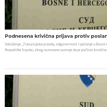
Podnesena krivična prijava protiv posl
Udruženje „Tranzicijska pravda, odgovornost i sjećanje u Bosni 
Republike Srpske, zbog osnovane sumnje da je počinio krivična dj