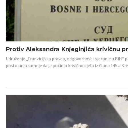
Protiv Aleksandra Knjeginjića krivičnu p
Udruženje „Tranzicijska pravda, odgovornost i sjećanje u BiH“ 
postojanja sumnje da je počinio krivično djelo iz člana 145.a K