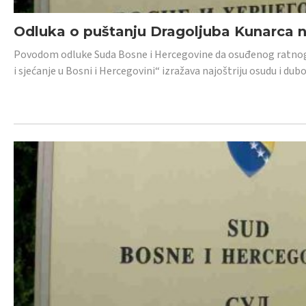
Odluka o puštanju Dragoljuba Kunarca n
Povodom odluke Suda Bosne i Hercegovine da osuđenog ratnog z
i sjećanje u Bosni i Hercegovini“ izražava najoštriju osudu i 