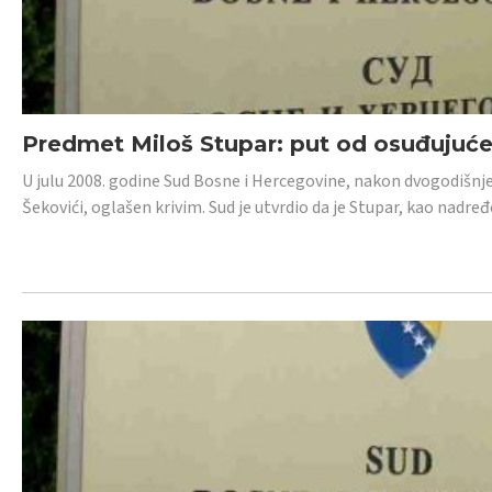
Predmet Miloš Stupar: put od osuđujuć
U julu 2008. godine Sud Bosne i Hercegovine, nakon dvogodišnj
Šekovići, oglašen krivim. Sud je utvrdio da je Stupar, kao nadr