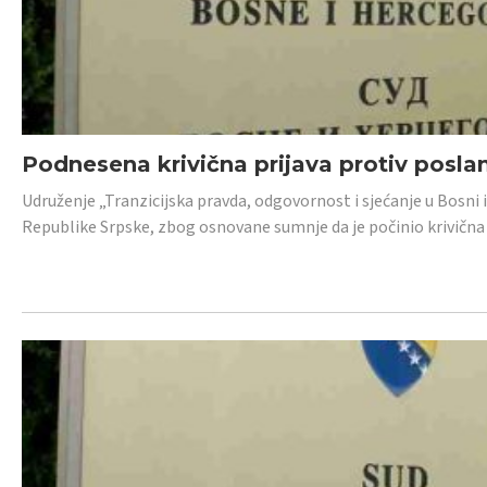
Podnesena krivična prijava protiv posl
Udruženje „Tranzicijska pravda, odgovornost i sjećanje u Bosni 
Republike Srpske, zbog osnovane sumnje da je počinio krivična dj