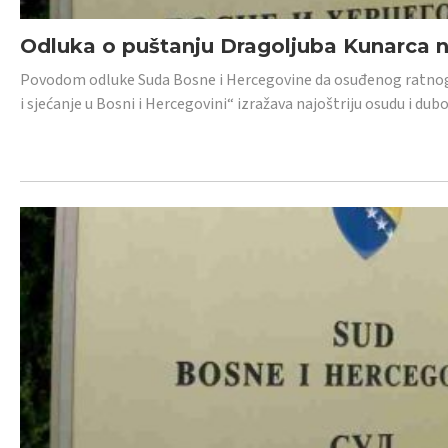
Odluka o puštanju Dragoljuba Kunarca n
Povodom odluke Suda Bosne i Hercegovine da osuđenog ratnog z
i sjećanje u Bosni i Hercegovini“ izražava najoštriju osudu i 