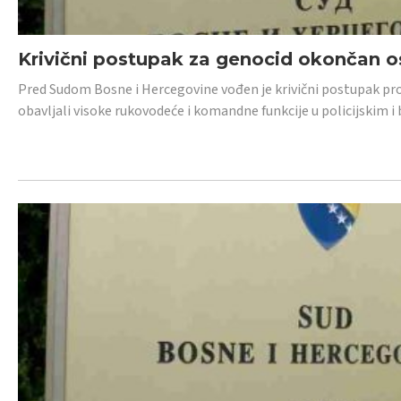
Krivični postupak za genocid okončan 
Pred Sudom Bosne i Hercegovine vođen je krivični postupak proti
obavljali visoke rukovodeće i komandne funkcije u policijskim