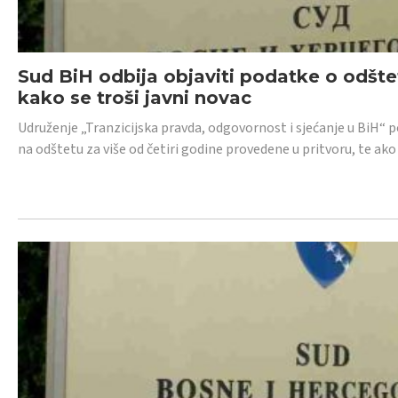
Sud BiH odbija objaviti podatke o odštet
kako se troši javni novac
Udruženje „Tranzicijska pravda, odgovornost i sjećanje u BiH“ p
na odštetu za više od četiri godine provedene u pritvoru, te ako