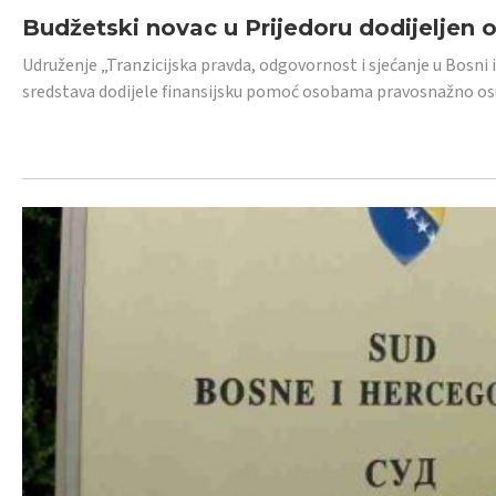
Budžetski novac u Prijedoru dodijeljen
Udruženje „Tranzicijska pravda, odgovornost i sjećanje u Bosni 
sredstava dodijele finansijsku pomoć osobama pravosnažno os