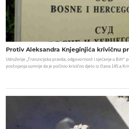
Protiv Aleksandra Knjeginjića krivičnu p
Udruženje „Tranzicijska pravda, odgovornost i sjećanje u BiH“ 
postojanja sumnje da je počinio krivično djelo iz člana 145.a K