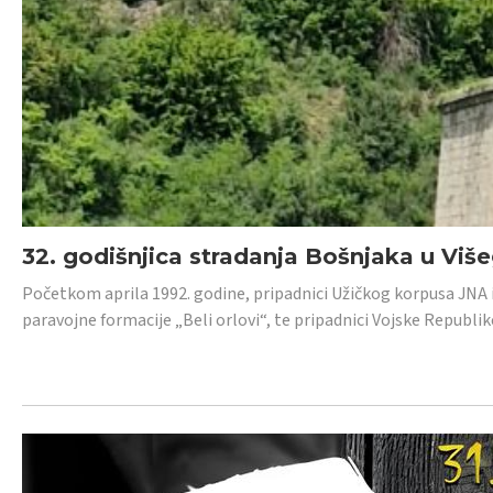
32. godišnjica stradanja Bošnjaka u Viš
Početkom aprila 1992. godine, pripadnici Užičkog korpusa JNA iz 
paravojne formacije „Beli orlovi“, te pripadnici Vojske Republik