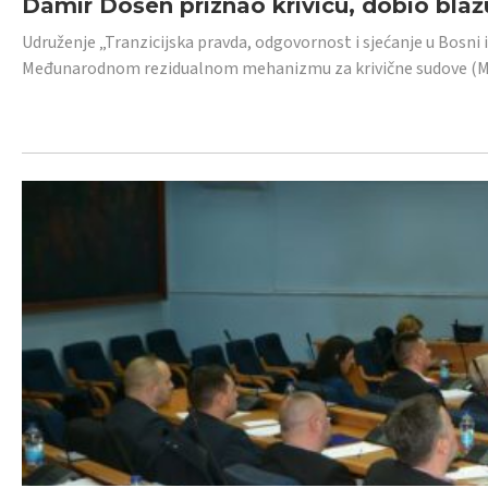
Damir Došen priznao krivicu, dobio blažu
Udruženje „Tranzicijska pravda, odgovornost i sjećanje u Bosni i
Međunarodnom rezidualnom mehanizmu za krivične sudove (MR