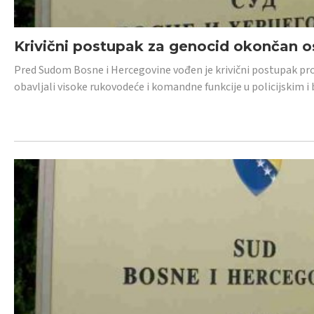
Krivični postupak za genocid okončan 
Pred Sudom Bosne i Hercegovine vođen je krivični postupak proti
obavljali visoke rukovodeće i komandne funkcije u policijskim