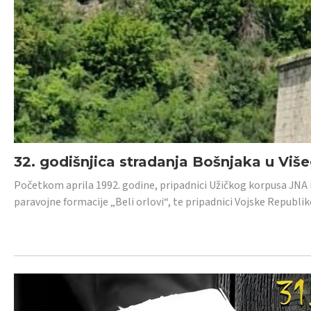
32. godišnjica stradanja Bošnjaka u Viš
Početkom aprila 1992. godine, pripadnici Užičkog korpusa JNA iz 
paravojne formacije „Beli orlovi“, te pripadnici Vojske Republik