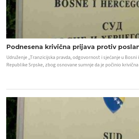
Podnesena krivična prijava protiv posl
Udruženje „Tranzicijska pravda, odgovornost i sjećanje u Bosni 
Republike Srpske, zbog osnovane sumnje da je počinio krivična dj