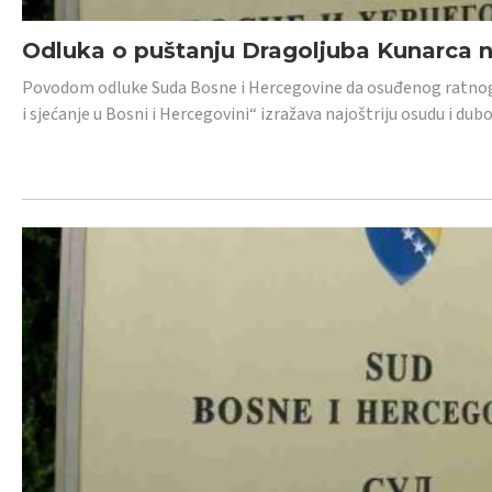
Odluka o puštanju Dragoljuba Kunarca n
Povodom odluke Suda Bosne i Hercegovine da osuđenog ratnog z
i sjećanje u Bosni i Hercegovini“ izražava najoštriju osudu i 