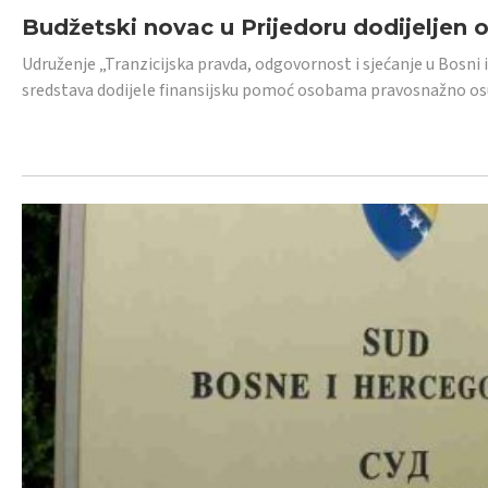
Budžetski novac u Prijedoru dodijeljen
Udruženje „Tranzicijska pravda, odgovornost i sjećanje u Bosni 
sredstava dodijele finansijsku pomoć osobama pravosnažno os