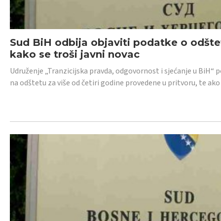
Sud BiH odbija objaviti podatke o odštet
kako se troši javni novac
Udruženje „Tranzicijska pravda, odgovornost i sjećanje u BiH“ p
na odštetu za više od četiri godine provedene u pritvoru, te ako