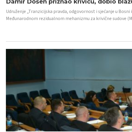
Damir Došen priznao krivicu, dobio blažu
Udruženje „Tranzicijska pravda, odgovornost i sjećanje u Bosni i
Međunarodnom rezidualnom mehanizmu za krivične sudove (MR