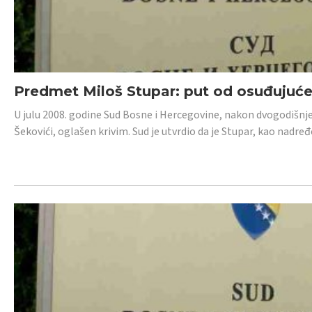
Predmet Miloš Stupar: put od osuđujuć
U julu 2008. godine Sud Bosne i Hercegovine, nakon dvogodišnj
Šekovići, oglašen krivim. Sud je utvrdio da je Stupar, kao nadr