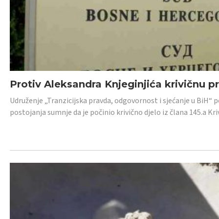
Protiv Aleksandra Knjeginjića krivičnu p
Udruženje „Tranzicijska pravda, odgovornost i sjećanje u BiH“ 
postojanja sumnje da je počinio krivično djelo iz člana 145.a K