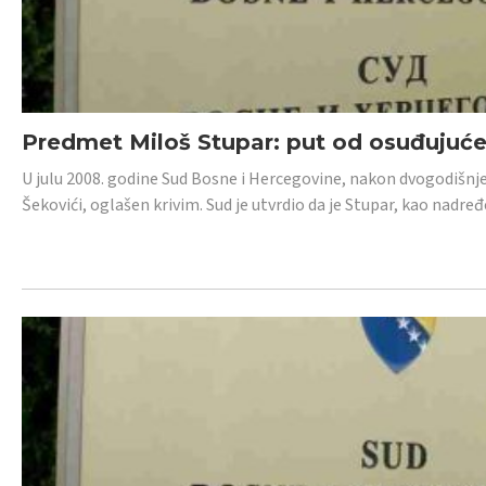
Predmet Miloš Stupar: put od osuđujuć
U julu 2008. godine Sud Bosne i Hercegovine, nakon dvogodišnj
Šekovići, oglašen krivim. Sud je utvrdio da je Stupar, kao nadr