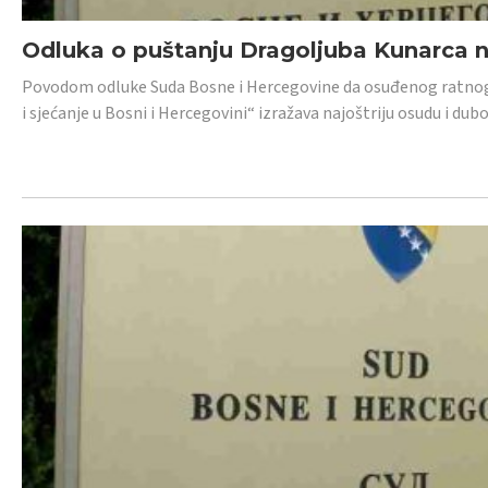
Odluka o puštanju Dragoljuba Kunarca n
Povodom odluke Suda Bosne i Hercegovine da osuđenog ratnog z
i sjećanje u Bosni i Hercegovini“ izražava najoštriju osudu i 