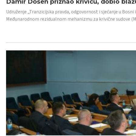
Damir Došen priznao krivicu, dobio blažu
Udruženje „Tranzicijska pravda, odgovornost i sjećanje u Bosni i
Međunarodnom rezidualnom mehanizmu za krivične sudove (MR