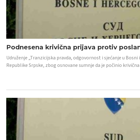
Podnesena krivična prijava protiv posl
Udruženje „Tranzicijska pravda, odgovornost i sjećanje u Bosni 
Republike Srpske, zbog osnovane sumnje da je počinio krivična dj