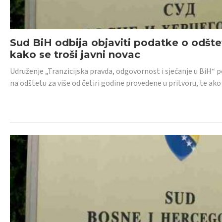
Sud BiH odbija objaviti podatke o odštet
kako se troši javni novac
Udruženje „Tranzicijska pravda, odgovornost i sjećanje u BiH“ p
na odštetu za više od četiri godine provedene u pritvoru, te ako