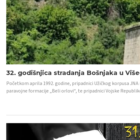
32. godišnjica stradanja Bošnjaka u Viš
Početkom aprila 1992. godine, pripadnici Užičkog korpusa JNA iz 
paravojne formacije „Beli orlovi“, te pripadnici Vojske Republik