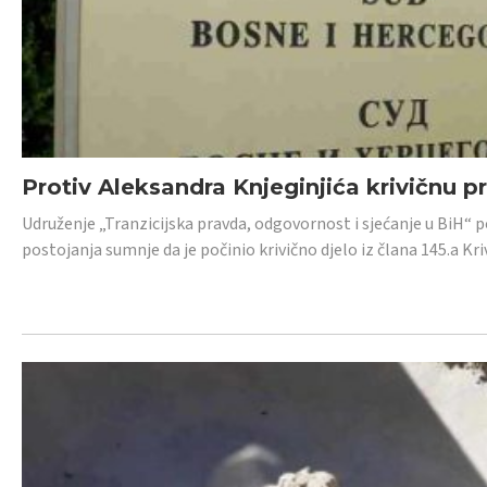
Protiv Aleksandra Knjeginjića krivičnu p
Udruženje „Tranzicijska pravda, odgovornost i sjećanje u BiH“ 
postojanja sumnje da je počinio krivično djelo iz člana 145.a K