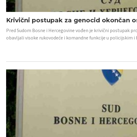
Krivični postupak za genocid okončan 
Pred Sudom Bosne i Hercegovine vođen je krivični postupak proti
obavljali visoke rukovodeće i komandne funkcije u policijskim