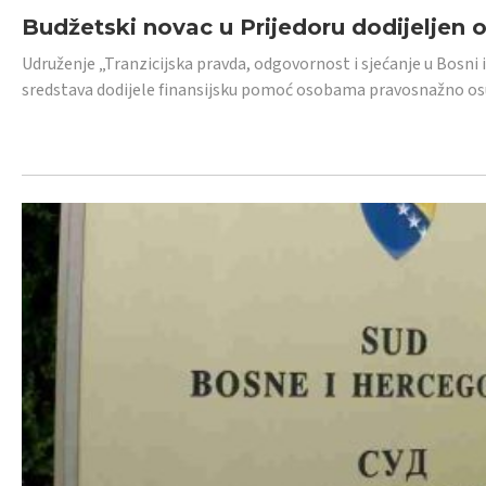
Budžetski novac u Prijedoru dodijeljen
Udruženje „Tranzicijska pravda, odgovornost i sjećanje u Bosni 
sredstava dodijele finansijsku pomoć osobama pravosnažno os