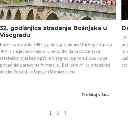
32. godišnjica stradanja Bošnjaka u
Da
Višegradu
„Gr
Početkom aprila 1992. godine, pripadnici Užičkog korpusa
pol
JNA iz susjedne Srbije su u nekoliko dana zauzeli sva
mus
strateška mjesta u opštini Višegrad, a pridružili su im se
kuć
pripadnici paravojne formacije „Beli orlovi“, te pripadnici
tra
Vojske Republike Srpske i Stanice javne
Pročitaj više...
1
2
3