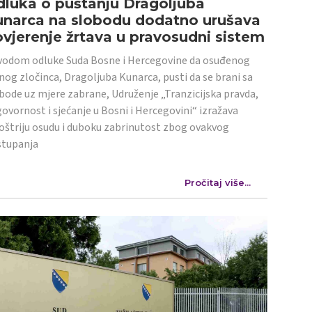
luka o puštanju Dragoljuba
unarca na slobodu dodatno urušava
vjerenje žrtava u pravosudni sistem
odom odluke Suda Bosne i Hercegovine da osuđenog
nog zločinca, Dragoljuba Kunarca, pusti da se brani sa
bode uz mjere zabrane, Udruženje „Tranzicijska pravda,
ovornost i sjećanje u Bosni i Hercegovini“ izražava
oštriju osudu i duboku zabrinutost zbog ovakvog
stupanja
Pročitaj više...