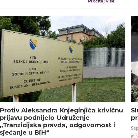
Pročitaj više...
Protiv Aleksandra Knjeginjića krivičnu
Sl
prijavu podnijelo Udruženje
p
„Tranzicijska pravda, odgovornost i
Sep
sjećanje u BiH“
je 