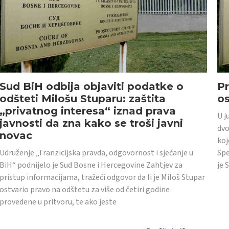
Sud BiH odbija objaviti podatke o
Pr
odšteti Milošu Stuparu: zaštita
o
„privatnog interesa“ iznad prava
U j
javnosti da zna kako se troši javni
dvo
novac
koj
Udruženje „Tranzicijska pravda, odgovornost i sjećanje u
Spe
BiH“ podnijelo je Sud Bosne i Hercegovine Zahtjev za
je 
pristup informacijama, tražeći odgovor da li je Miloš Stupar
ostvario pravo na odštetu za više od četiri godine
provedene u pritvoru, te ako jeste