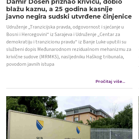
Damir Došen priznao krivicu, dobio
blažu kaznu, a 25 godina kasnije
javno negira sudski utvrđene činjenice
Udruženje „Tranzicijska pravda, odgovornost i sjećanje u
Bosni i Hercegovini“ iz Sarajeva i Udruženje „Centar za
demokratiju i tranzicionu pravdu“ iz Banje Luke uputili su
službeni dopis Međunarodnom rezidualnom mehanizmu za
krivične sudove (MRMKS), nasljedniku Haškog tribunala,
povodom javnih istupa
Pročitaj više...