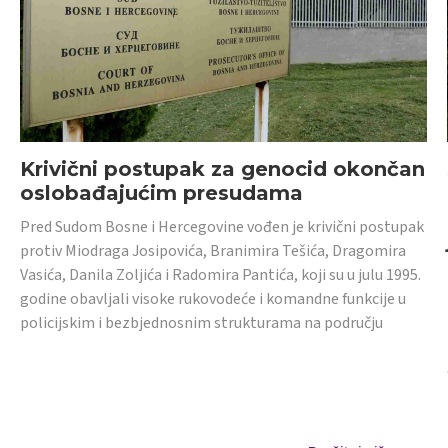
Krivični postupak za genocid okončan
oslobađajućim presudama
Pred Sudom Bosne i Hercegovine vođen je krivični postupak
protiv Miodraga Josipovića, Branimira Tešića, Dragomira
Vasića, Danila Zoljića i Radomira Pantića, koji su u julu 1995.
godine obavljali visoke rukovodeće i komandne funkcije u
policijskim i bezbjednosnim strukturama na području