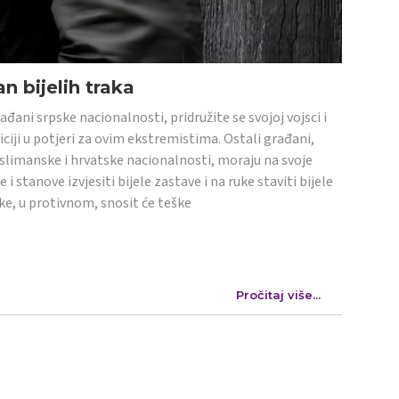
n bijelih traka
ađani srpske nacionalnosti, pridružite se svojoj vojsci i
iciji u potjeri za ovim ekstremistima. Ostali građani,
limanske i hrvatske nacionalnosti, moraju na svoje
e i stanove izvjesiti bijele zastave i na ruke staviti bijele
ke, u protivnom, snosit će teške
Pročitaj više...