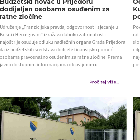
Budžetski novac u Prijedoru
Od
dodijeljen osobama osuđenim za
K
ratne zločine
po
Udruženje „Tranzicijska pravda, odgovornost i sjećanje u
Pov
Bosni i Hercegovini“ izražava duboku zabrinutost i
rat
najoštrije osuđuje odluku nadležnih organa Grada Prijedora
slo
da iz budžetskih sredstava dodijele finansijsku pomoć
odg
osobama pravosnažno osuđenim za ratne zločine. Prema
naj
javno dostupnim informacijama objavljenim u
po
Pročitaj više...