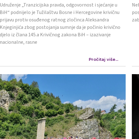
Udruženje „Tranzicijska pravda, odgovornost i sjećanje u
Neb
BiH“ podnijelo je Tužilaštvu Bosne i Hercegovine krivičnu
pos
prijavu protiv osuđenog ratnog zločinca Aleksandra
zab
Knjeginjića zbog postojanja sumnje da je počinio krivično
djelo iz člana 145.a Krivičnog zakona BiH – izazivanje
nacionalne, rasne
Pročitaj više...