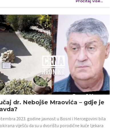
Pročitaj više...
učaj dr. Nebojše Mraovića – gdje je
ravda?
tembra 2023. godine javnost u Bosni i Hercegovini bila
šokirana viješću da su u dvorištu porodične kuće ljekara