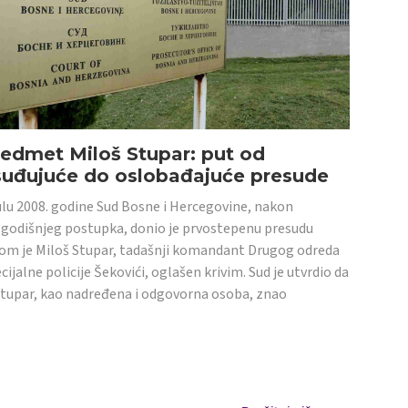
edmet Miloš Stupar: put od
suđujuće do oslobađajuće presude
ulu 2008. godine Sud Bosne i Hercegovine, nakon
godišnjeg postupka, donio je prvostepenu presudu
om je Miloš Stupar, tadašnji komandant Drugog odreda
cijalne policije Šekovići, oglašen krivim. Sud je utvrdio da
Stupar, kao nadređena i odgovorna osoba, znao