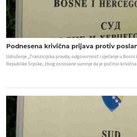
Podnesena krivična prijava protiv posl
Udruženje „Tranzicijska pravda, odgovornost i sjećanje u Bosni 
Republike Srpske, zbog osnovane sumnje da je počinio krivična dj