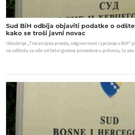
Sud BiH odbija objaviti podatke o odštet
kako se troši javni novac
Udruženje „Tranzicijska pravda, odgovornost i sjećanje u BiH“ p
na odštetu za više od četiri godine provedene u pritvoru, te ako