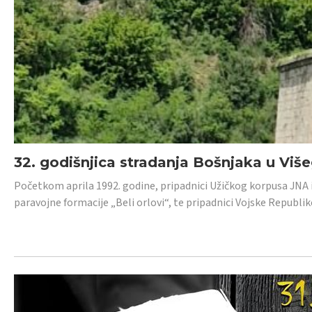
32. godišnjica stradanja Bošnjaka u Viš
Početkom aprila 1992. godine, pripadnici Užičkog korpusa JNA iz 
paravojne formacije „Beli orlovi“, te pripadnici Vojske Republik