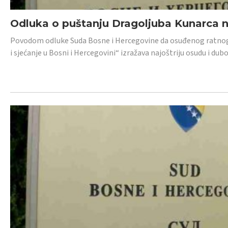
Odluka o puštanju Dragoljuba Kunarca n
Povodom odluke Suda Bosne i Hercegovine da osuđenog ratnog z
i sjećanje u Bosni i Hercegovini“ izražava najoštriju osudu i 