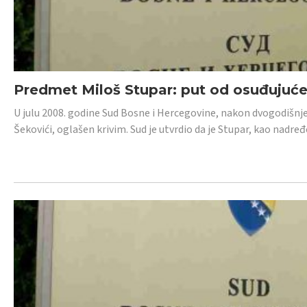
Predmet Miloš Stupar: put od osuđujuć
U julu 2008. godine Sud Bosne i Hercegovine, nakon dvogodišnj
Šekovići, oglašen krivim. Sud je utvrdio da je Stupar, kao nadr