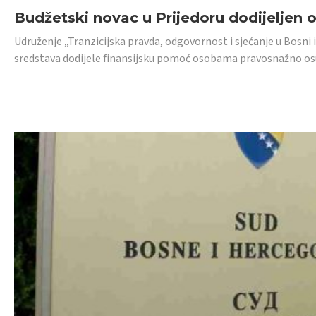
Budžetski novac u Prijedoru dodijeljen
Udruženje „Tranzicijska pravda, odgovornost i sjećanje u Bosni 
sredstava dodijele finansijsku pomoć osobama pravosnažno os