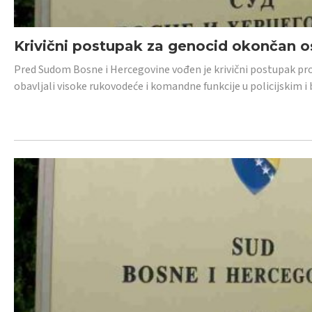
Krivični postupak za genocid okončan 
Pred Sudom Bosne i Hercegovine vođen je krivični postupak proti
obavljali visoke rukovodeće i komandne funkcije u policijskim