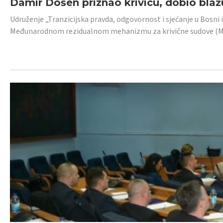
Damir Došen priznao krivicu, dobio blažu
Udruženje „Tranzicijska pravda, odgovornost i sjećanje u Bosni i
Međunarodnom rezidualnom mehanizmu za krivične sudove (MR