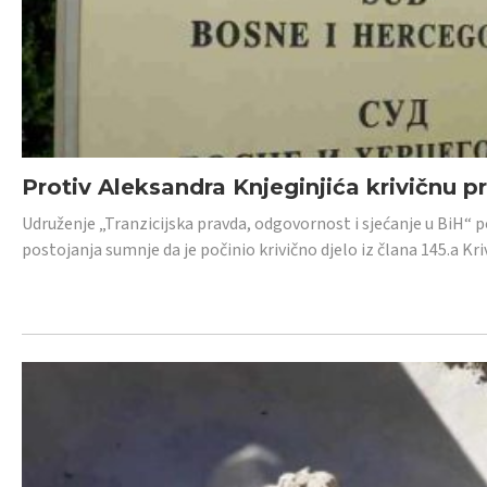
Protiv Aleksandra Knjeginjića krivičnu p
Udruženje „Tranzicijska pravda, odgovornost i sjećanje u BiH“ 
postojanja sumnje da je počinio krivično djelo iz člana 145.a K