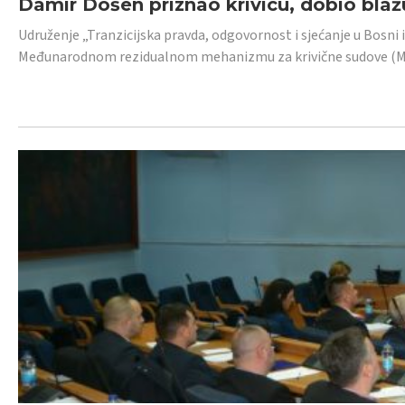
Damir Došen priznao krivicu, dobio blažu
Udruženje „Tranzicijska pravda, odgovornost i sjećanje u Bosni i
Međunarodnom rezidualnom mehanizmu za krivične sudove (MR