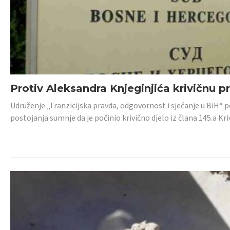
Protiv Aleksandra Knjeginjića krivičnu p
Udruženje „Tranzicijska pravda, odgovornost i sjećanje u BiH“ 
postojanja sumnje da je počinio krivično djelo iz člana 145.a K