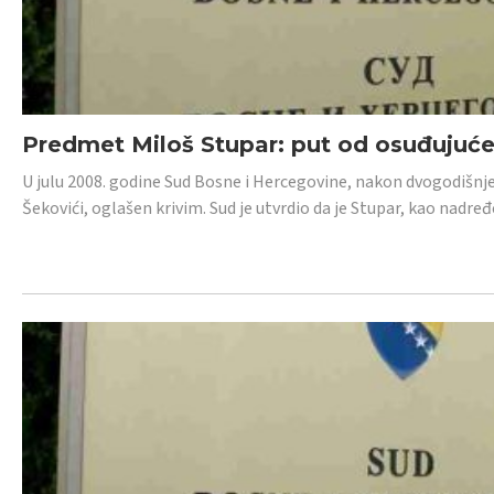
Predmet Miloš Stupar: put od osuđujuć
U julu 2008. godine Sud Bosne i Hercegovine, nakon dvogodišnj
Šekovići, oglašen krivim. Sud je utvrdio da je Stupar, kao nadr