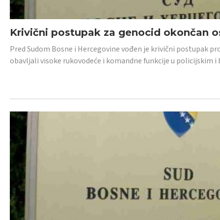
Krivični postupak za genocid okončan 
Pred Sudom Bosne i Hercegovine vođen je krivični postupak proti
obavljali visoke rukovodeće i komandne funkcije u policijskim