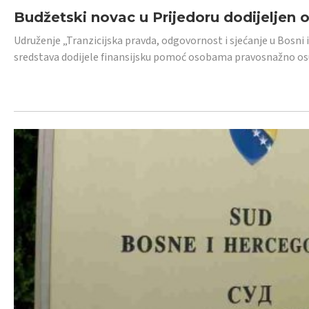
Budžetski novac u Prijedoru dodijeljen
Udruženje „Tranzicijska pravda, odgovornost i sjećanje u Bosni 
sredstava dodijele finansijsku pomoć osobama pravosnažno os