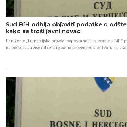
Sud BiH odbija objaviti podatke o odštet
kako se troši javni novac
Udruženje „Tranzicijska pravda, odgovornost i sjećanje u BiH“ p
na odštetu za više od četiri godine provedene u pritvoru, te ako