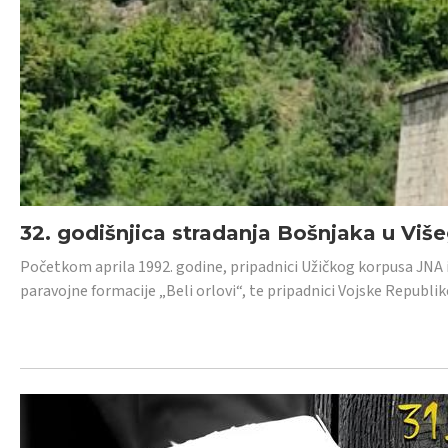
32. godišnjica stradanja Bošnjaka u Viš
Početkom aprila 1992. godine, pripadnici Užičkog korpusa JNA iz 
paravojne formacije „Beli orlovi“, te pripadnici Vojske Republik