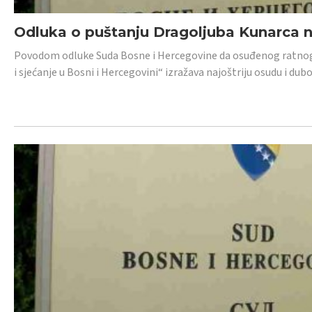
Odluka o puštanju Dragoljuba Kunarca n
Povodom odluke Suda Bosne i Hercegovine da osuđenog ratnog z
i sjećanje u Bosni i Hercegovini“ izražava najoštriju osudu i 