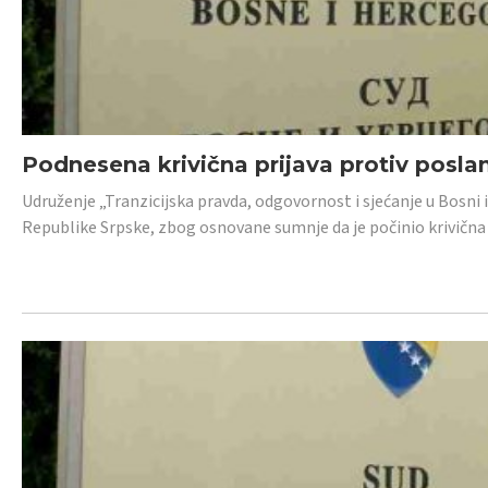
Podnesena krivična prijava protiv posl
Udruženje „Tranzicijska pravda, odgovornost i sjećanje u Bosni 
Republike Srpske, zbog osnovane sumnje da je počinio krivična dj