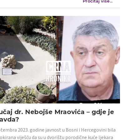
Pročitaj više...
učaj dr. Nebojše Mraovića – gdje je
ravda?
tembra 2023. godine javnost u Bosni i Hercegovini bila
šokirana viješću da su u dvorištu porodične kuće ljekara