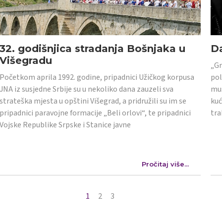
32. godišnjica stradanja Bošnjaka u
Da
Višegradu
„Gr
Početkom aprila 1992. godine, pripadnici Užičkog korpusa
pol
JNA iz susjedne Srbije su u nekoliko dana zauzeli sva
mus
strateška mjesta u opštini Višegrad, a pridružili su im se
kuć
pripadnici paravojne formacije „Beli orlovi“, te pripadnici
tra
Vojske Republike Srpske i Stanice javne
Pročitaj više...
1
2
3