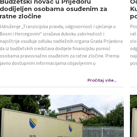
Budžetski novac u Prijedoru
Od
dodijeljen osobama osuđenim za
K
ratne zločine
po
Udruženje „Tranzicijska pravda, odgovornost i sjećanje u
Pov
Bosni i Hercegovini“ izražava duboku zabrinutost i
rat
najoštrije osuđuje odluku nadležnih organa Grada Prijedora
slo
da iz budžetskih sredstava dodijele finansijsku pomoć
odg
osobama pravosnažno osuđenim za ratne zločine. Prema
naj
javno dostupnim informacijama objavljenim u
po
Pročitaj više...