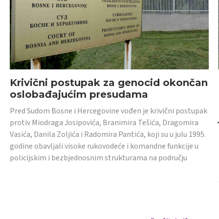
Krivični postupak za genocid okončan
oslobađajućim presudama
Pred Sudom Bosne i Hercegovine vođen je krivični postupak
protiv Miodraga Josipovića, Branimira Tešića, Dragomira
Vasića, Danila Zoljića i Radomira Pantića, koji su u julu 1995.
godine obavljali visoke rukovodeće i komandne funkcije u
policijskim i bezbjednosnim strukturama na području