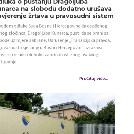
luka o puštanju Dragoljuba
unarca na slobodu dodatno urušava
vjerenje žrtava u pravosudni sistem
odom odluke Suda Bosne i Hercegovine da osuđenog
nog zločinca, Dragoljuba Kunarca, pusti da se brani sa
bode uz mjere zabrane, Udruženje „Tranzicijska pravda,
ovornost i sjećanje u Bosni i Hercegovini“ izražava
oštriju osudu i duboku zabrinutost zbog ovakvog
stupanja
Pročitaj više...