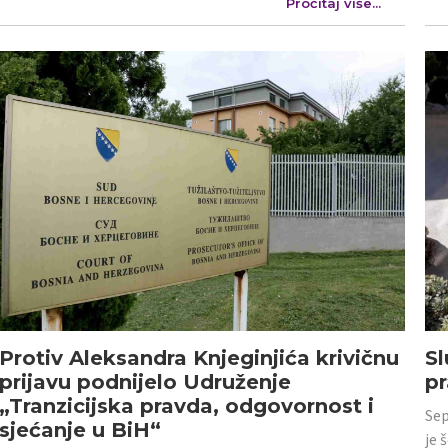
Pročitaj više...
Protiv Aleksandra Knjeginjića krivičnu
Sl
prijavu podnijelo Udruženje
p
„Tranzicijska pravda, odgovornost i
Sep
sjećanje u BiH“
je 