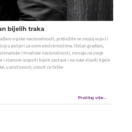
n bijelih traka
ađani srpske nacionalnosti, pridružite se svojoj vojsci i
iciji u potjeri za ovim ekstremistima. Ostali građani,
limanske i hrvatske nacionalnosti, moraju na svoje
e i stanove izvjesiti bijele zastave i na ruke staviti bijele
ke, u protivnom, snosit će teške
Pročitaj više...