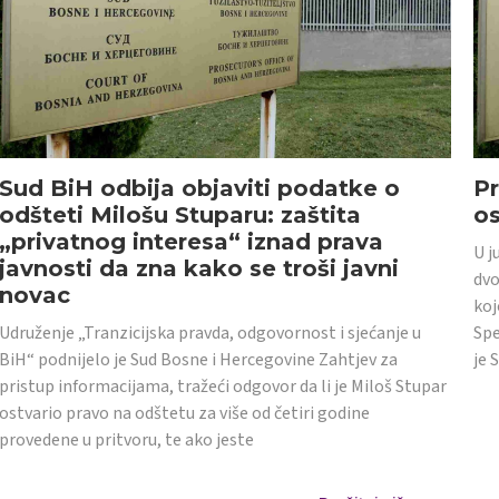
Sud BiH odbija objaviti podatke o
Pr
odšteti Milošu Stuparu: zaštita
o
„privatnog interesa“ iznad prava
U j
javnosti da zna kako se troši javni
dvo
novac
koj
Udruženje „Tranzicijska pravda, odgovornost i sjećanje u
Spe
BiH“ podnijelo je Sud Bosne i Hercegovine Zahtjev za
je 
pristup informacijama, tražeći odgovor da li je Miloš Stupar
ostvario pravo na odštetu za više od četiri godine
provedene u pritvoru, te ako jeste