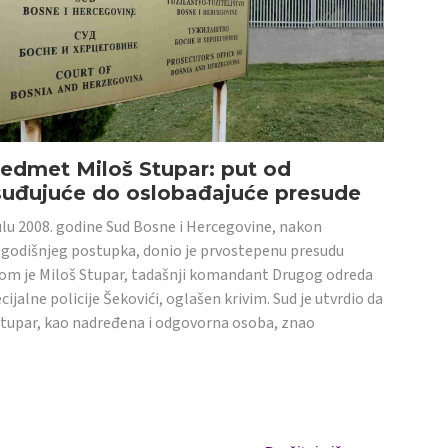
edmet Miloš Stupar: put od
suđujuće do oslobađajuće presude
ulu 2008. godine Sud Bosne i Hercegovine, nakon
godišnjeg postupka, donio je prvostepenu presudu
om je Miloš Stupar, tadašnji komandant Drugog odreda
cijalne policije Šekovići, oglašen krivim. Sud je utvrdio da
Stupar, kao nadređena i odgovorna osoba, znao