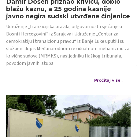
Damir Došen priznao krivicu, dobio
blažu kaznu, a 25 godina kasnije
javno negira sudski utvrđene činjenice
Udruženje „Tranzicijska pravda, odgovornost i sjećanje u
Bosni i Hercegovini“ iz Sarajeva i Udruženje „Centar za
demokratiju i tranzicionu pravdu“ iz Banje Luke uputili su
službeni dopis Međunarodnom rezidualnom mehanizmu za
krivične sudove (MRMKS), nasljedniku Haškog tribunala,
povodom javnih istupa
Pročitaj više...