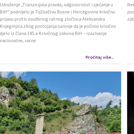
Udruženje „Tranzicijska pravda, odgovornost i sjećanje u
Neb
BiH“ podnijelo je Tužilaštvu Bosne i Hercegovine krivičnu
pos
prijavu protiv osuđenog ratnog zločinca Aleksandra
zab
Knjeginjića zbog postojanja sumnje da je počinio krivično
djelo iz člana 145.a Krivičnog zakona BiH – izazivanje
nacionalne, rasne
Pročitaj više...