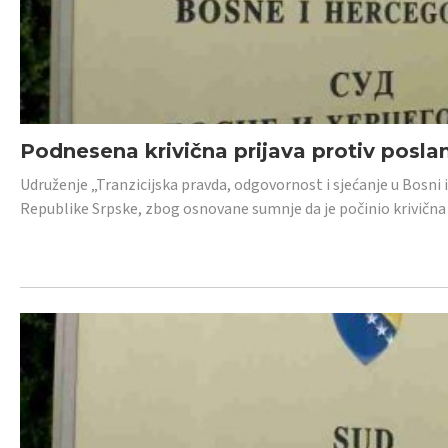
Podnesena krivična prijava protiv posl
Udruženje „Tranzicijska pravda, odgovornost i sjećanje u Bosni 
Republike Srpske, zbog osnovane sumnje da je počinio krivična dj