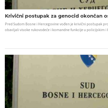
Krivični postupak za genocid okončan 
Pred Sudom Bosne i Hercegovine vođen je krivični postupak proti
obavljali visoke rukovodeće i komandne funkcije u policijskim