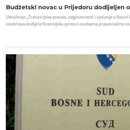
Budžetski novac u Prijedoru dodijeljen
Udruženje „Tranzicijska pravda, odgovornost i sjećanje u Bosni 
sredstava dodijele finansijsku pomoć osobama pravosnažno os