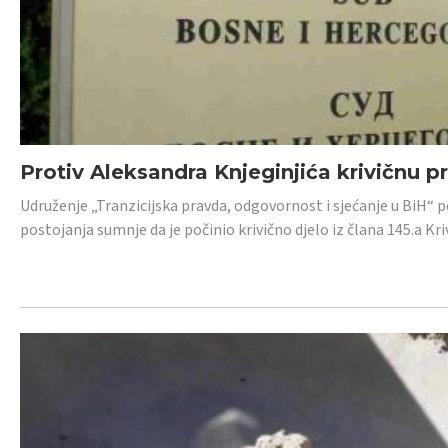
Protiv Aleksandra Knjeginjića krivičnu p
Udruženje „Tranzicijska pravda, odgovornost i sjećanje u BiH“ 
postojanja sumnje da je počinio krivično djelo iz člana 145.a K