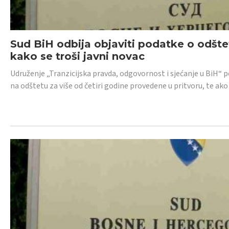
Sud BiH odbija objaviti podatke o odštet
kako se troši javni novac
Udruženje „Tranzicijska pravda, odgovornost i sjećanje u BiH“ p
na odštetu za više od četiri godine provedene u pritvoru, te ako