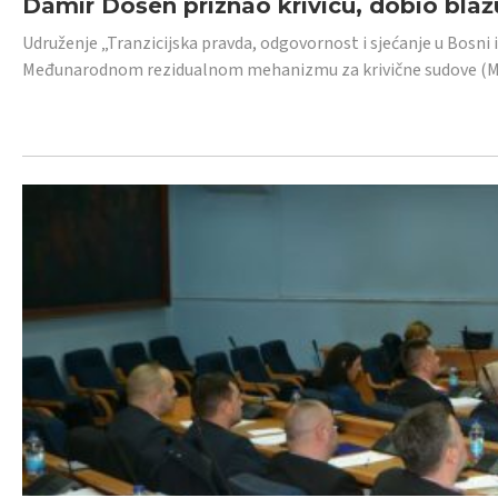
Damir Došen priznao krivicu, dobio blažu
Udruženje „Tranzicijska pravda, odgovornost i sjećanje u Bosni i
Međunarodnom rezidualnom mehanizmu za krivične sudove (MR