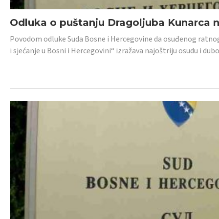
Odluka o puštanju Dragoljuba Kunarca n
Povodom odluke Suda Bosne i Hercegovine da osuđenog ratnog z
i sjećanje u Bosni i Hercegovini“ izražava najoštriju osudu i 