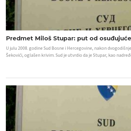
Predmet Miloš Stupar: put od osuđujuć
U julu 2008. godine Sud Bosne i Hercegovine, nakon dvogodišnj
Šekovići, oglašen krivim. Sud je utvrdio da je Stupar, kao nadr