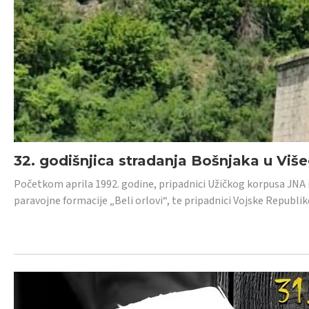
32. godišnjica stradanja Bošnjaka u Viš
Početkom aprila 1992. godine, pripadnici Užičkog korpusa JNA iz 
paravojne formacije „Beli orlovi“, te pripadnici Vojske Republik