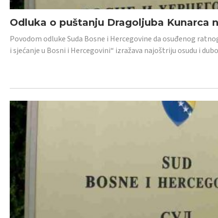
Odluka o puštanju Dragoljuba Kunarca n
Povodom odluke Suda Bosne i Hercegovine da osuđenog ratnog z
i sjećanje u Bosni i Hercegovini“ izražava najoštriju osudu i 