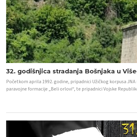
32. godišnjica stradanja Bošnjaka u Viš
Početkom aprila 1992. godine, pripadnici Užičkog korpusa JNA iz 
paravojne formacije „Beli orlovi“, te pripadnici Vojske Republik