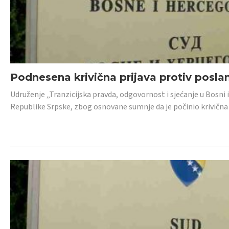
Podnesena krivična prijava protiv posl
Udruženje „Tranzicijska pravda, odgovornost i sjećanje u Bosni 
Republike Srpske, zbog osnovane sumnje da je počinio krivična dj