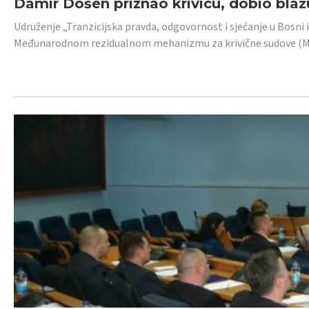
Damir Došen priznao krivicu, dobio blažu
Udruženje „Tranzicijska pravda, odgovornost i sjećanje u Bosni i
Međunarodnom rezidualnom mehanizmu za krivične sudove (MR