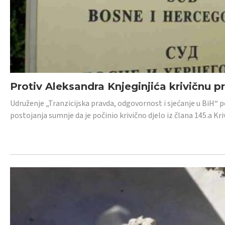
Protiv Aleksandra Knjeginjića krivičnu p
Udruženje „Tranzicijska pravda, odgovornost i sjećanje u BiH“ 
postojanja sumnje da je počinio krivično djelo iz člana 145.a K