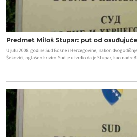
Predmet Miloš Stupar: put od osuđujuć
U julu 2008. godine Sud Bosne i Hercegovine, nakon dvogodišnj
Šekovići, oglašen krivim. Sud je utvrdio da je Stupar, kao nadr