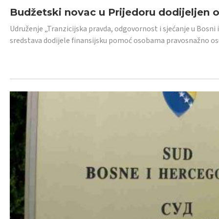
Budžetski novac u Prijedoru dodijeljen
Udruženje „Tranzicijska pravda, odgovornost i sjećanje u Bosni 
sredstava dodijele finansijsku pomoć osobama pravosnažno os