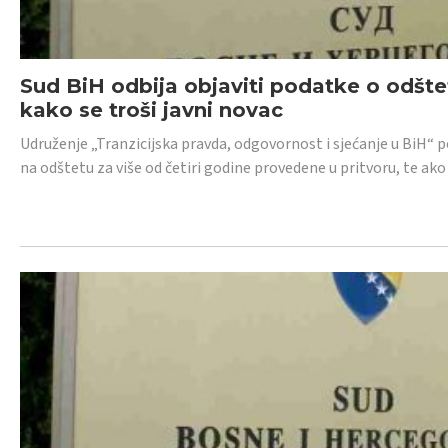
Sud BiH odbija objaviti podatke o odštet
kako se troši javni novac
Udruženje „Tranzicijska pravda, odgovornost i sjećanje u BiH“ p
na odštetu za više od četiri godine provedene u pritvoru, te ako