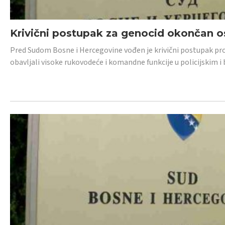
Krivični postupak za genocid okončan 
Pred Sudom Bosne i Hercegovine vođen je krivični postupak proti
obavljali visoke rukovodeće i komandne funkcije u policijskim