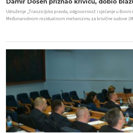
Damir Došen priznao krivicu, dobio blažu
Udruženje „Tranzicijska pravda, odgovornost i sjećanje u Bosni i
Međunarodnom rezidualnom mehanizmu za krivične sudove (MR