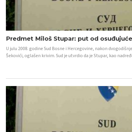
Predmet Miloš Stupar: put od osuđujuć
U julu 2008. godine Sud Bosne i Hercegovine, nakon dvogodišnj
Šekovići, oglašen krivim. Sud je utvrdio da je Stupar, kao nadr