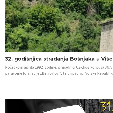
32. godišnjica stradanja Bošnjaka u Viš
Početkom aprila 1992. godine, pripadnici Užičkog korpusa JNA iz 
paravojne formacije „Beli orlovi“, te pripadnici Vojske Republik