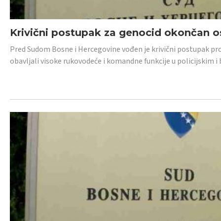
Krivični postupak za genocid okončan 
Pred Sudom Bosne i Hercegovine vođen je krivični postupak proti
obavljali visoke rukovodeće i komandne funkcije u policijskim