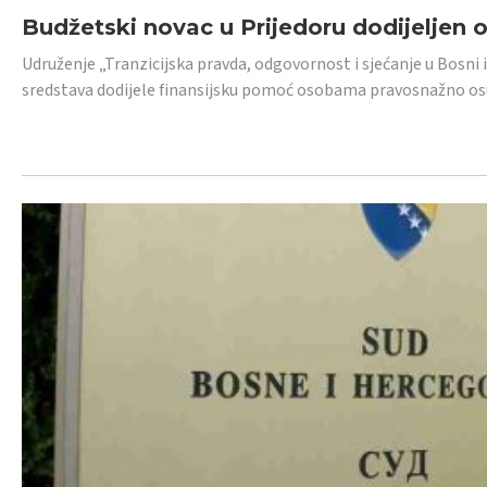
Budžetski novac u Prijedoru dodijeljen
Udruženje „Tranzicijska pravda, odgovornost i sjećanje u Bosni 
sredstava dodijele finansijsku pomoć osobama pravosnažno os