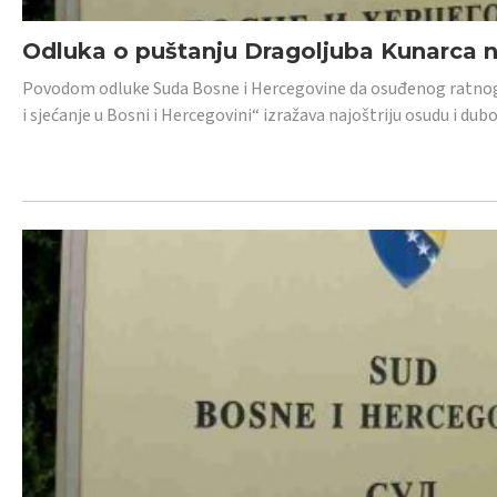
Odluka o puštanju Dragoljuba Kunarca n
Povodom odluke Suda Bosne i Hercegovine da osuđenog ratnog z
i sjećanje u Bosni i Hercegovini“ izražava najoštriju osudu i 