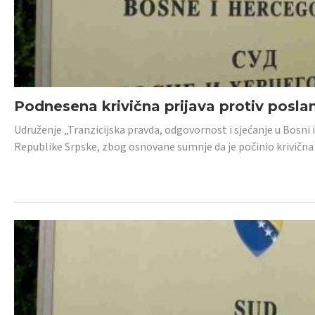
Podnesena krivična prijava protiv posl
Udruženje „Tranzicijska pravda, odgovornost i sjećanje u Bosni 
Republike Srpske, zbog osnovane sumnje da je počinio krivična dj