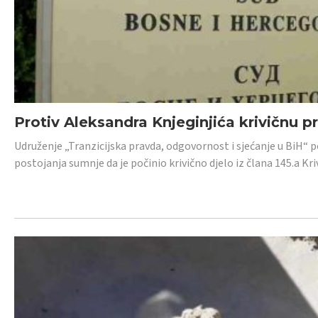
Protiv Aleksandra Knjeginjića krivičnu p
Udruženje „Tranzicijska pravda, odgovornost i sjećanje u BiH“ 
postojanja sumnje da je počinio krivično djelo iz člana 145.a K