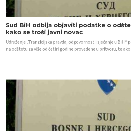
Sud BiH odbija objaviti podatke o odštet
kako se troši javni novac
Udruženje „Tranzicijska pravda, odgovornost i sjećanje u BiH“ p
na odštetu za više od četiri godine provedene u pritvoru, te ako