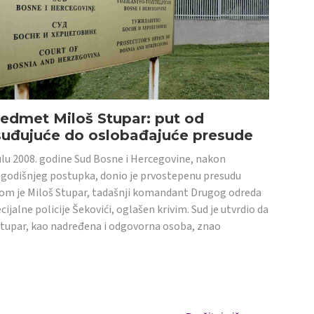
edmet Miloš Stupar: put od
suđujuće do oslobađajuće presude
ulu 2008. godine Sud Bosne i Hercegovine, nakon
godišnjeg postupka, donio je prvostepenu presudu
om je Miloš Stupar, tadašnji komandant Drugog odreda
cijalne policije Šekovići, oglašen krivim. Sud je utvrdio da
Stupar, kao nadređena i odgovorna osoba, znao