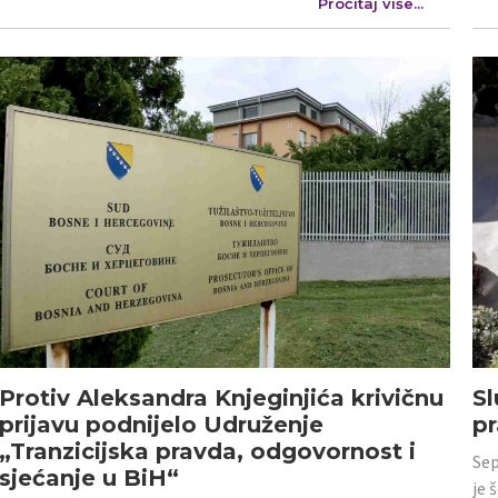
Pročitaj više...
Protiv Aleksandra Knjeginjića krivičnu
Sl
prijavu podnijelo Udruženje
p
„Tranzicijska pravda, odgovornost i
Sep
sjećanje u BiH“
je 