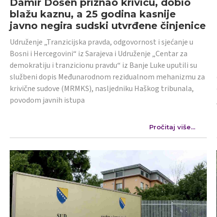
Damir Došen priznao krivicu, dobio
blažu kaznu, a 25 godina kasnije
javno negira sudski utvrđene činjenice
Udruženje „Tranzicijska pravda, odgovornost i sjećanje u
Bosni i Hercegovini“ iz Sarajeva i Udruženje „Centar za
demokratiju i tranzicionu pravdu“ iz Banje Luke uputili su
službeni dopis Međunarodnom rezidualnom mehanizmu za
krivične sudove (MRMKS), nasljedniku Haškog tribunala,
povodom javnih istupa
Pročitaj više...