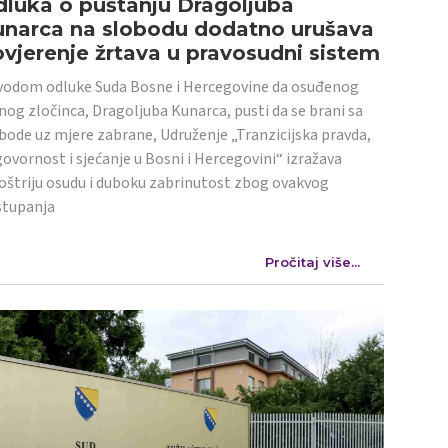
luka o puštanju Dragoljuba
unarca na slobodu dodatno urušava
vjerenje žrtava u pravosudni sistem
odom odluke Suda Bosne i Hercegovine da osuđenog
nog zločinca, Dragoljuba Kunarca, pusti da se brani sa
bode uz mjere zabrane, Udruženje „Tranzicijska pravda,
ovornost i sjećanje u Bosni i Hercegovini“ izražava
oštriju osudu i duboku zabrinutost zbog ovakvog
stupanja
Pročitaj više...