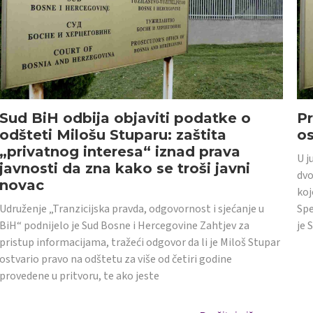
Sud BiH odbija objaviti podatke o
Pr
odšteti Milošu Stuparu: zaštita
o
„privatnog interesa“ iznad prava
U j
javnosti da zna kako se troši javni
dvo
novac
koj
Udruženje „Tranzicijska pravda, odgovornost i sjećanje u
Spe
BiH“ podnijelo je Sud Bosne i Hercegovine Zahtjev za
je 
pristup informacijama, tražeći odgovor da li je Miloš Stupar
ostvario pravo na odštetu za više od četiri godine
provedene u pritvoru, te ako jeste