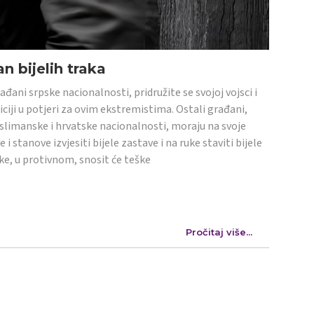
n bijelih traka
ađani srpske nacionalnosti, pridružite se svojoj vojsci i
iciji u potjeri za ovim ekstremistima. Ostali građani,
limanske i hrvatske nacionalnosti, moraju na svoje
e i stanove izvjesiti bijele zastave i na ruke staviti bijele
ke, u protivnom, snosit će teške
Pročitaj više...