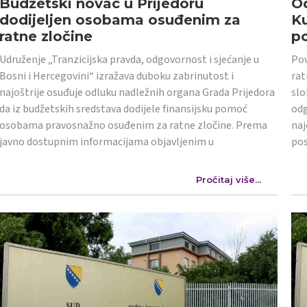
Budžetski novac u Prijedoru
Od
dodijeljen osobama osuđenim za
K
ratne zločine
po
Udruženje „Tranzicijska pravda, odgovornost i sjećanje u
Pov
Bosni i Hercegovini“ izražava duboku zabrinutost i
rat
najoštrije osuđuje odluku nadležnih organa Grada Prijedora
slo
da iz budžetskih sredstava dodijele finansijsku pomoć
odg
osobama pravosnažno osuđenim za ratne zločine. Prema
naj
javno dostupnim informacijama objavljenim u
po
Pročitaj više...