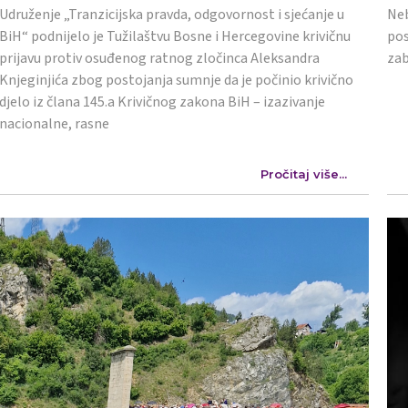
Udruženje „Tranzicijska pravda, odgovornost i sjećanje u
Neb
BiH“ podnijelo je Tužilaštvu Bosne i Hercegovine krivičnu
pos
prijavu protiv osuđenog ratnog zločinca Aleksandra
zab
Knjeginjića zbog postojanja sumnje da je počinio krivično
djelo iz člana 145.a Krivičnog zakona BiH – izazivanje
nacionalne, rasne
Pročitaj više...