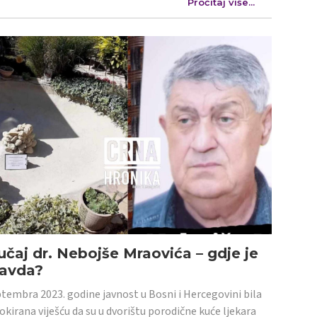
Pročitaj više...
učaj dr. Nebojše Mraovića – gdje je
ravda?
tembra 2023. godine javnost u Bosni i Hercegovini bila
šokirana viješću da su u dvorištu porodične kuće ljekara