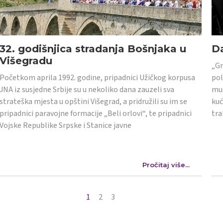
32. godišnjica stradanja Bošnjaka u
Da
Višegradu
„Gr
Početkom aprila 1992. godine, pripadnici Užičkog korpusa
pol
JNA iz susjedne Srbije su u nekoliko dana zauzeli sva
mus
strateška mjesta u opštini Višegrad, a pridružili su im se
kuć
pripadnici paravojne formacije „Beli orlovi“, te pripadnici
tra
Vojske Republike Srpske i Stanice javne
Pročitaj više...
1
2
3