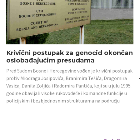
Krivični postupak za genocid okončan
oslobađajućim presudama
Pred Sudom Bosne i Hercegovine vođen je krivični postupak
protiv Miodraga Josipovića, Branimira Tešića, Dragomira
Vasića, Danila Zoljića i Radomira Pantića, koji su u julu 1995.
godine obavljali visoke rukovodeće i komandne funkcije u
policijskim i bezbjednosnim strukturama na području