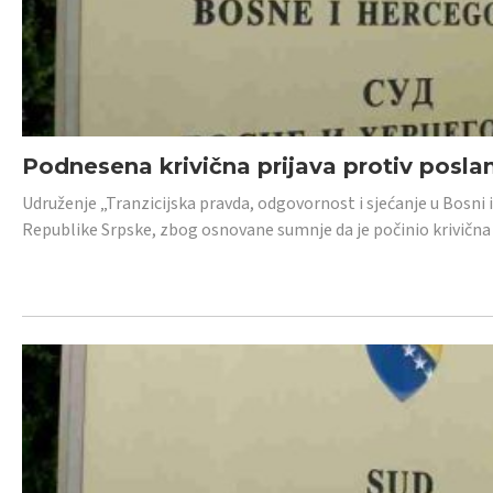
Podnesena krivična prijava protiv posl
Udruženje „Tranzicijska pravda, odgovornost i sjećanje u Bosni 
Republike Srpske, zbog osnovane sumnje da je počinio krivična dj