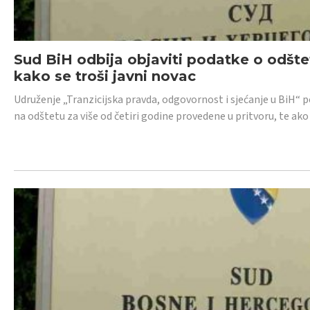
Sud BiH odbija objaviti podatke o odštet
kako se troši javni novac
Udruženje „Tranzicijska pravda, odgovornost i sjećanje u BiH“ p
na odštetu za više od četiri godine provedene u pritvoru, te ako