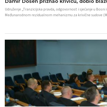
Damir Došen priznao krivicu, dobio blažu
Udruženje „Tranzicijska pravda, odgovornost i sjećanje u Bosni i
Međunarodnom rezidualnom mehanizmu za krivične sudove (MR