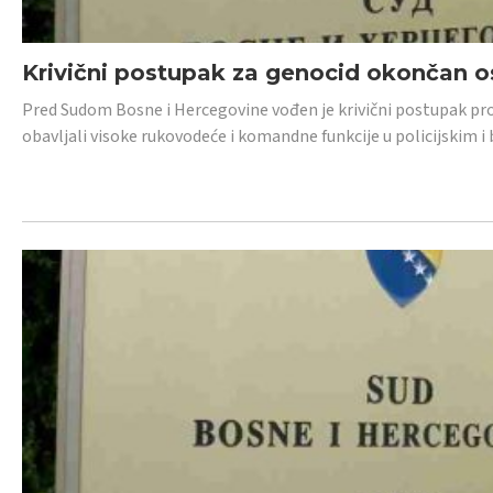
Krivični postupak za genocid okončan 
Pred Sudom Bosne i Hercegovine vođen je krivični postupak proti
obavljali visoke rukovodeće i komandne funkcije u policijskim