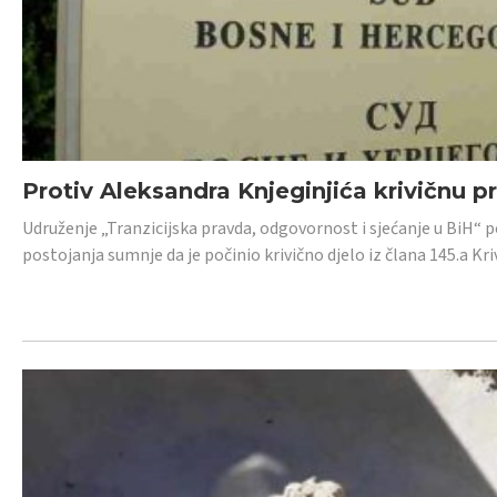
Protiv Aleksandra Knjeginjića krivičnu p
Udruženje „Tranzicijska pravda, odgovornost i sjećanje u BiH“ 
postojanja sumnje da je počinio krivično djelo iz člana 145.a K