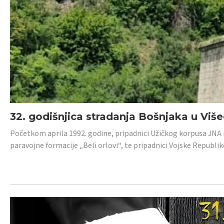
32. godišnjica stradanja Bošnjaka u Viš
Početkom aprila 1992. godine, pripadnici Užičkog korpusa JNA iz 
paravojne formacije „Beli orlovi“, te pripadnici Vojske Republik