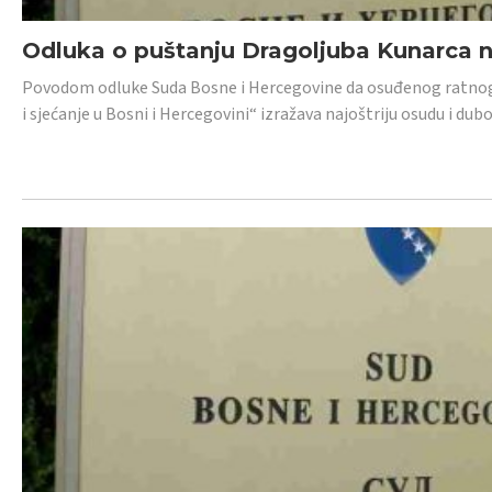
Odluka o puštanju Dragoljuba Kunarca n
Povodom odluke Suda Bosne i Hercegovine da osuđenog ratnog z
i sjećanje u Bosni i Hercegovini“ izražava najoštriju osudu i 