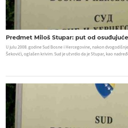
Predmet Miloš Stupar: put od osuđujuć
U julu 2008. godine Sud Bosne i Hercegovine, nakon dvogodišnj
Šekovići, oglašen krivim. Sud je utvrdio da je Stupar, kao nadr