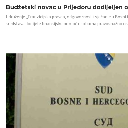
Budžetski novac u Prijedoru dodijeljen
Udruženje „Tranzicijska pravda, odgovornost i sjećanje u Bosni 
sredstava dodijele finansijsku pomoć osobama pravosnažno os