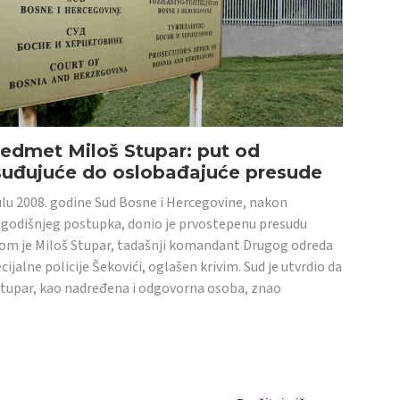
edmet Miloš Stupar: put od
suđujuće do oslobađajuće presude
ulu 2008. godine Sud Bosne i Hercegovine, nakon
godišnjeg postupka, donio je prvostepenu presudu
om je Miloš Stupar, tadašnji komandant Drugog odreda
cijalne policije Šekovići, oglašen krivim. Sud je utvrdio da
Stupar, kao nadređena i odgovorna osoba, znao