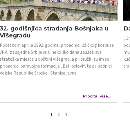
32. godišnjica stradanja Bošnjaka u
Da
Višegradu
„Gr
Početkom aprila 1992. godine, pripadnici Užičkog korpusa
pol
JNA iz susjedne Srbije su u nekoliko dana zauzeli sva
mus
strateška mjesta u opštini Višegrad, a pridružili su im se
kuć
pripadnici paravojne formacije „Beli orlovi“, te pripadnici
tra
Vojske Republike Srpske i Stanice javne
Pročitaj više...
1
2
3