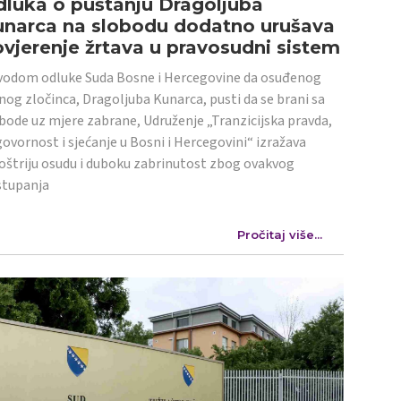
luka o puštanju Dragoljuba
unarca na slobodu dodatno urušava
vjerenje žrtava u pravosudni sistem
odom odluke Suda Bosne i Hercegovine da osuđenog
nog zločinca, Dragoljuba Kunarca, pusti da se brani sa
bode uz mjere zabrane, Udruženje „Tranzicijska pravda,
ovornost i sjećanje u Bosni i Hercegovini“ izražava
oštriju osudu i duboku zabrinutost zbog ovakvog
stupanja
Pročitaj više...