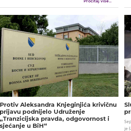
Pročitaj više...
Protiv Aleksandra Knjeginjića krivičnu
Sl
prijavu podnijelo Udruženje
p
„Tranzicijska pravda, odgovornost i
Sep
sjećanje u BiH“
je 