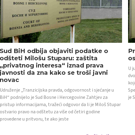
Sud BiH odbija objaviti podatke o
Pr
odšteti Milošu Stuparu: zaštita
o
„privatnog interesa“ iznad prava
U j
javnosti da zna kako se troši javni
dvo
novac
koj
Udruženje „Tranzicijska pravda, odgovornost i sjećanje u
Spe
BiH“ podnijelo je Sud Bosne i Hercegovine Zahtjev za
je 
pristup informacijama, tražeći odgovor da li je Miloš Stupar
ostvario pravo na odštetu za više od četiri godine
provedene u pritvoru, te ako jeste