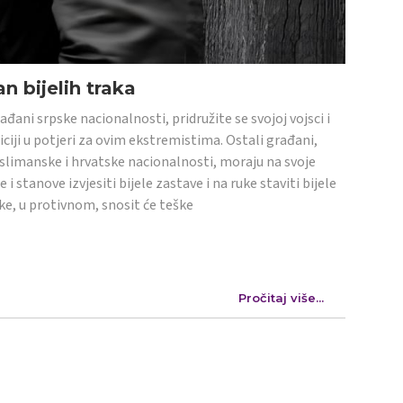
n bijelih traka
ađani srpske nacionalnosti, pridružite se svojoj vojsci i
iciji u potjeri za ovim ekstremistima. Ostali građani,
limanske i hrvatske nacionalnosti, moraju na svoje
e i stanove izvjesiti bijele zastave i na ruke staviti bijele
ke, u protivnom, snosit će teške
Pročitaj više...