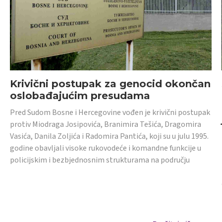
Krivični postupak za genocid okončan
oslobađajućim presudama
Pred Sudom Bosne i Hercegovine vođen je krivični postupak
protiv Miodraga Josipovića, Branimira Tešića, Dragomira
Vasića, Danila Zoljića i Radomira Pantića, koji su u julu 1995.
godine obavljali visoke rukovodeće i komandne funkcije u
policijskim i bezbjednosnim strukturama na području