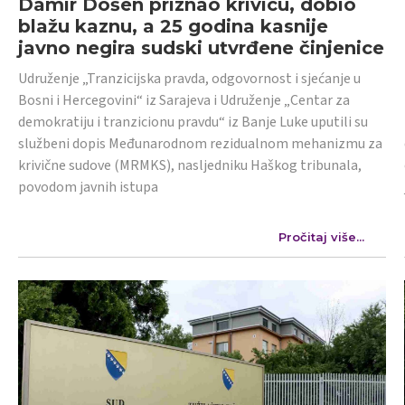
Damir Došen priznao krivicu, dobio
blažu kaznu, a 25 godina kasnije
javno negira sudski utvrđene činjenice
Udruženje „Tranzicijska pravda, odgovornost i sjećanje u
Bosni i Hercegovini“ iz Sarajeva i Udruženje „Centar za
demokratiju i tranzicionu pravdu“ iz Banje Luke uputili su
službeni dopis Međunarodnom rezidualnom mehanizmu za
krivične sudove (MRMKS), nasljedniku Haškog tribunala,
povodom javnih istupa
Pročitaj više...