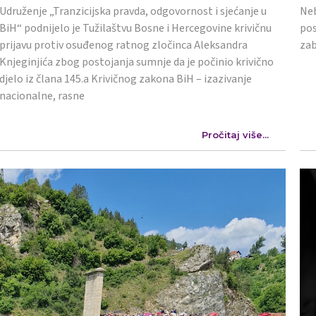
Udruženje „Tranzicijska pravda, odgovornost i sjećanje u
Neb
BiH“ podnijelo je Tužilaštvu Bosne i Hercegovine krivičnu
pos
prijavu protiv osuđenog ratnog zločinca Aleksandra
zab
Knjeginjića zbog postojanja sumnje da je počinio krivično
djelo iz člana 145.a Krivičnog zakona BiH – izazivanje
nacionalne, rasne
Pročitaj više...