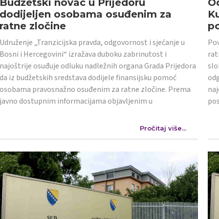
Budžetski novac u Prijedoru
Od
dodijeljen osobama osuđenim za
K
ratne zločine
po
Udruženje „Tranzicijska pravda, odgovornost i sjećanje u
Pov
Bosni i Hercegovini“ izražava duboku zabrinutost i
rat
najoštrije osuđuje odluku nadležnih organa Grada Prijedora
slo
da iz budžetskih sredstava dodijele finansijsku pomoć
odg
osobama pravosnažno osuđenim za ratne zločine. Prema
naj
javno dostupnim informacijama objavljenim u
po
Pročitaj više...