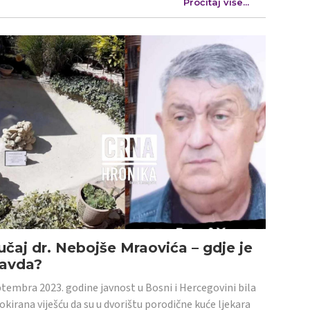
Pročitaj više...
učaj dr. Nebojše Mraovića – gdje je
ravda?
tembra 2023. godine javnost u Bosni i Hercegovini bila
šokirana viješću da su u dvorištu porodične kuće ljekara