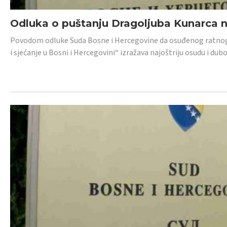
Odluka o puštanju Dragoljuba Kunarca n
Povodom odluke Suda Bosne i Hercegovine da osuđenog ratnog z
i sjećanje u Bosni i Hercegovini“ izražava najoštriju osudu i 