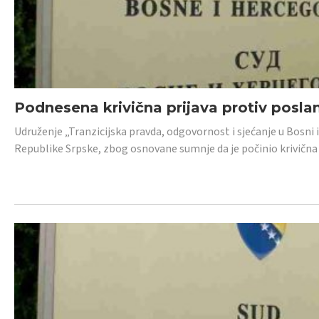
Podnesena krivična prijava protiv posl
Udruženje „Tranzicijska pravda, odgovornost i sjećanje u Bosni 
Republike Srpske, zbog osnovane sumnje da je počinio krivična dj