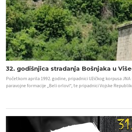
32. godišnjica stradanja Bošnjaka u Viš
Početkom aprila 1992. godine, pripadnici Užičkog korpusa JNA iz 
paravojne formacije „Beli orlovi“, te pripadnici Vojske Republik