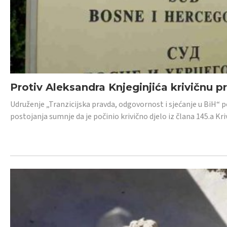
Protiv Aleksandra Knjeginjića krivičnu p
Udruženje „Tranzicijska pravda, odgovornost i sjećanje u BiH“ 
postojanja sumnje da je počinio krivično djelo iz člana 145.a K