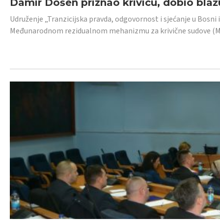
Damir Došen priznao krivicu, dobio blažu
Udruženje „Tranzicijska pravda, odgovornost i sjećanje u Bosni i
Međunarodnom rezidualnom mehanizmu za krivične sudove (MR