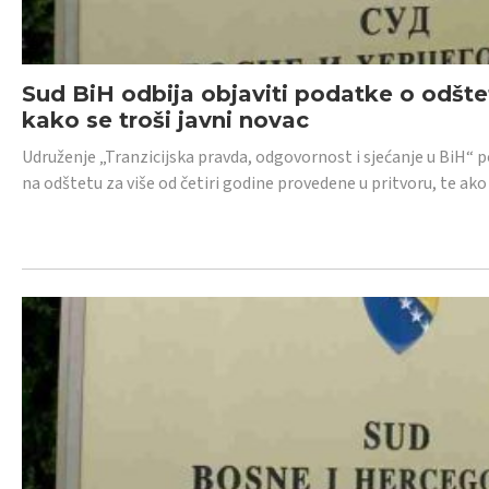
Sud BiH odbija objaviti podatke o odštet
kako se troši javni novac
Udruženje „Tranzicijska pravda, odgovornost i sjećanje u BiH“ p
na odštetu za više od četiri godine provedene u pritvoru, te ako