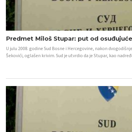
Predmet Miloš Stupar: put od osuđujuć
U julu 2008. godine Sud Bosne i Hercegovine, nakon dvogodišnj
Šekovići, oglašen krivim. Sud je utvrdio da je Stupar, kao nadr