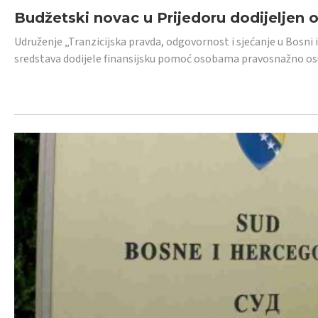
Budžetski novac u Prijedoru dodijeljen
Udruženje „Tranzicijska pravda, odgovornost i sjećanje u Bosni 
sredstava dodijele finansijsku pomoć osobama pravosnažno os