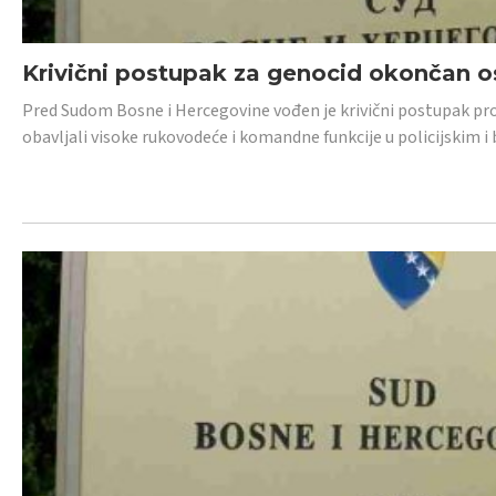
Krivični postupak za genocid okončan 
Pred Sudom Bosne i Hercegovine vođen je krivični postupak proti
obavljali visoke rukovodeće i komandne funkcije u policijskim