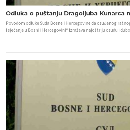
Odluka o puštanju Dragoljuba Kunarca n
Povodom odluke Suda Bosne i Hercegovine da osuđenog ratnog z
i sjećanje u Bosni i Hercegovini“ izražava najoštriju osudu i 