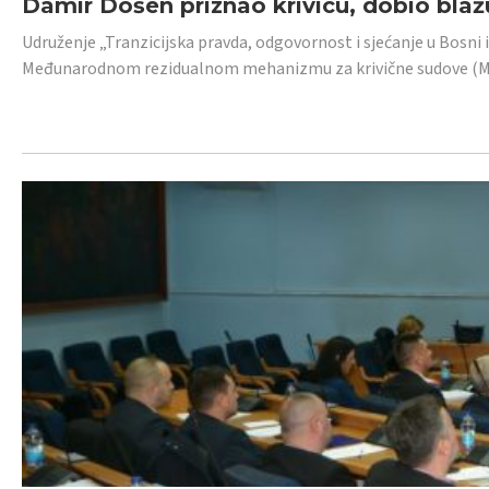
Damir Došen priznao krivicu, dobio blažu
Udruženje „Tranzicijska pravda, odgovornost i sjećanje u Bosni i
Međunarodnom rezidualnom mehanizmu za krivične sudove (MR