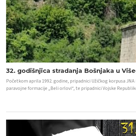
32. godišnjica stradanja Bošnjaka u Viš
Početkom aprila 1992. godine, pripadnici Užičkog korpusa JNA iz 
paravojne formacije „Beli orlovi“, te pripadnici Vojske Republik