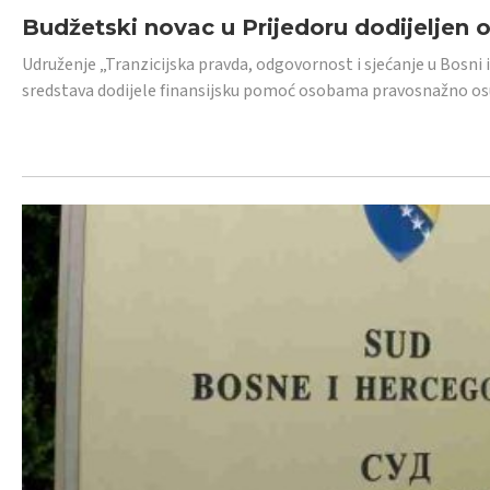
Budžetski novac u Prijedoru dodijeljen
Udruženje „Tranzicijska pravda, odgovornost i sjećanje u Bosni 
sredstava dodijele finansijsku pomoć osobama pravosnažno os