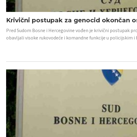
Krivični postupak za genocid okončan 
Pred Sudom Bosne i Hercegovine vođen je krivični postupak proti
obavljali visoke rukovodeće i komandne funkcije u policijskim