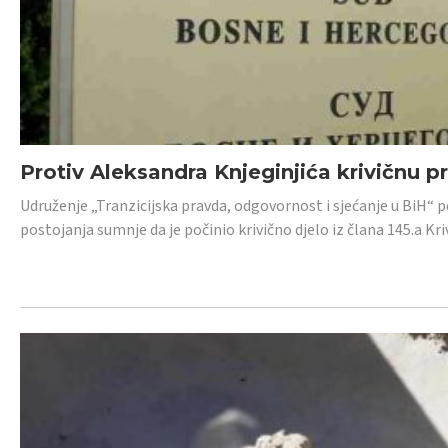
Protiv Aleksandra Knjeginjića krivičnu p
Udruženje „Tranzicijska pravda, odgovornost i sjećanje u BiH“ 
postojanja sumnje da je počinio krivično djelo iz člana 145.a K