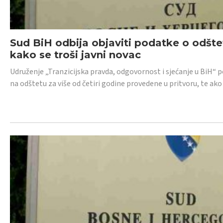
Sud BiH odbija objaviti podatke o odštet
kako se troši javni novac
Udruženje „Tranzicijska pravda, odgovornost i sjećanje u BiH“ p
na odštetu za više od četiri godine provedene u pritvoru, te ako