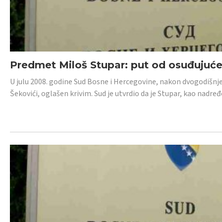
Predmet Miloš Stupar: put od osuđujuć
U julu 2008. godine Sud Bosne i Hercegovine, nakon dvogodišnj
Šekovići, oglašen krivim. Sud je utvrdio da je Stupar, kao nadr