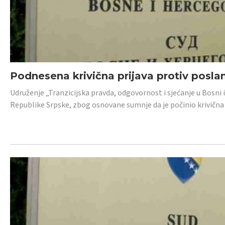
Podnesena krivična prijava protiv posl
Udruženje „Tranzicijska pravda, odgovornost i sjećanje u Bosni 
Republike Srpske, zbog osnovane sumnje da je počinio krivična dj