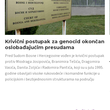
Krivični postupak za genocid okončan
oslobađajućim presudama
Pred Sudom Bosne i Hercegovine vođen je krivični postupak
protiv Miodraga Josipovića, Branimira Tešića, Dragomira
Vasića, Danila Zoljića i Radomira Pantića, koji su u julu 1995.
godine obavljali visoke rukovodeće i komandne funkcije u
policijskim i bezbjednosnim strukturama na području