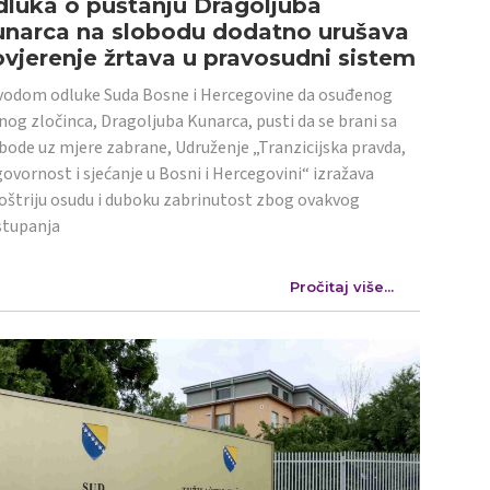
luka o puštanju Dragoljuba
unarca na slobodu dodatno urušava
vjerenje žrtava u pravosudni sistem
odom odluke Suda Bosne i Hercegovine da osuđenog
nog zločinca, Dragoljuba Kunarca, pusti da se brani sa
bode uz mjere zabrane, Udruženje „Tranzicijska pravda,
ovornost i sjećanje u Bosni i Hercegovini“ izražava
oštriju osudu i duboku zabrinutost zbog ovakvog
stupanja
Pročitaj više...