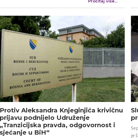
Pročitaj više...
Protiv Aleksandra Knjeginjića krivičnu
Sl
prijavu podnijelo Udruženje
p
„Tranzicijska pravda, odgovornost i
Sep
sjećanje u BiH“
je 