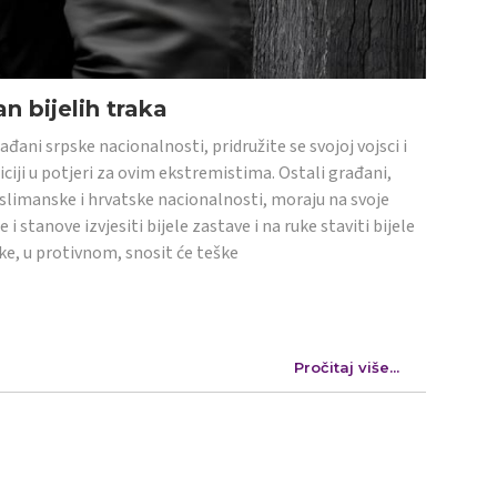
n bijelih traka
ađani srpske nacionalnosti, pridružite se svojoj vojsci i
iciji u potjeri za ovim ekstremistima. Ostali građani,
limanske i hrvatske nacionalnosti, moraju na svoje
e i stanove izvjesiti bijele zastave i na ruke staviti bijele
ke, u protivnom, snosit će teške
Pročitaj više...