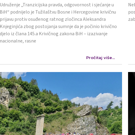
Udruženje „Tranzicijska pravda, odgovornost i sjećanje u
Neb
BiH“ podnijelo je Tužilaštvu Bosne i Hercegovine krivičnu
pos
prijavu protiv osuđenog ratnog zločinca Aleksandra
zab
Knjeginjića zbog postojanja sumnje da je počinio krivično
djelo iz člana 145.a Krivičnog zakona BiH – izazivanje
nacionalne, rasne
Pročitaj više...