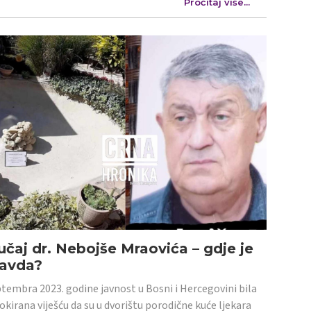
Pročitaj više...
učaj dr. Nebojše Mraovića – gdje je
ravda?
tembra 2023. godine javnost u Bosni i Hercegovini bila
šokirana viješću da su u dvorištu porodične kuće ljekara