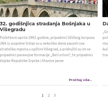
32. godišnjica stradanja Bošnjaka u
Da
Višegradu
„Gr
Početkom aprila 1992. godine, pripadnici Užičkog korpusa
pol
JNA iz susjedne Srbije su u nekoliko dana zauzeli sva
mus
strateška mjesta u opštini Višegrad, a pridružili su im se
kuć
pripadnici paravojne formacije „Beli orlovi“, te pripadnici
tra
Vojske Republike Srpske i Stanice javne
Pročitaj više...
1
2
3