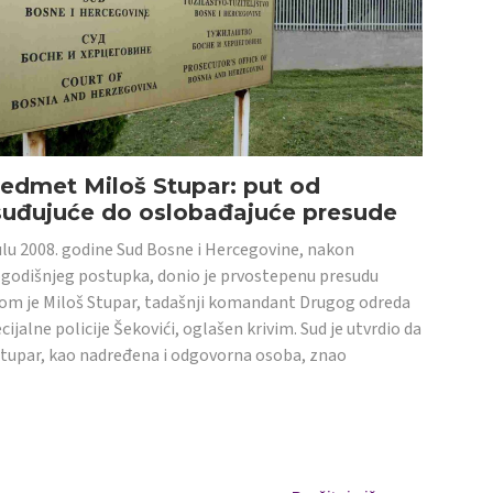
edmet Miloš Stupar: put od
suđujuće do oslobađajuće presude
ulu 2008. godine Sud Bosne i Hercegovine, nakon
godišnjeg postupka, donio je prvostepenu presudu
om je Miloš Stupar, tadašnji komandant Drugog odreda
cijalne policije Šekovići, oglašen krivim. Sud je utvrdio da
Stupar, kao nadređena i odgovorna osoba, znao