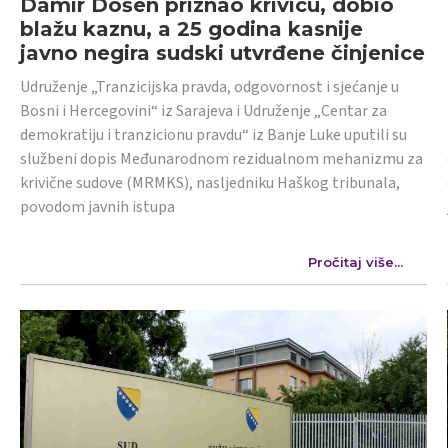
Damir Došen priznao krivicu, dobio
blažu kaznu, a 25 godina kasnije
javno negira sudski utvrđene činjenice
Udruženje „Tranzicijska pravda, odgovornost i sjećanje u
Bosni i Hercegovini“ iz Sarajeva i Udruženje „Centar za
demokratiju i tranzicionu pravdu“ iz Banje Luke uputili su
službeni dopis Međunarodnom rezidualnom mehanizmu za
krivične sudove (MRMKS), nasljedniku Haškog tribunala,
povodom javnih istupa
Pročitaj više...