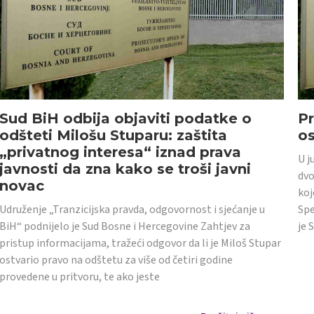
Sud BiH odbija objaviti podatke o
Pr
odšteti Milošu Stuparu: zaštita
o
„privatnog interesa“ iznad prava
U j
javnosti da zna kako se troši javni
dvo
novac
koj
Udruženje „Tranzicijska pravda, odgovornost i sjećanje u
Spe
BiH“ podnijelo je Sud Bosne i Hercegovine Zahtjev za
je 
pristup informacijama, tražeći odgovor da li je Miloš Stupar
ostvario pravo na odštetu za više od četiri godine
provedene u pritvoru, te ako jeste