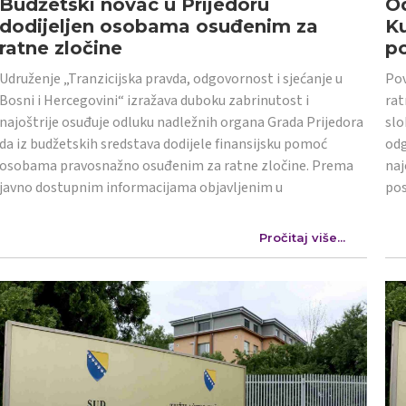
Budžetski novac u Prijedoru
Od
dodijeljen osobama osuđenim za
K
ratne zločine
po
Udruženje „Tranzicijska pravda, odgovornost i sjećanje u
Pov
Bosni i Hercegovini“ izražava duboku zabrinutost i
rat
najoštrije osuđuje odluku nadležnih organa Grada Prijedora
slo
da iz budžetskih sredstava dodijele finansijsku pomoć
odg
osobama pravosnažno osuđenim za ratne zločine. Prema
naj
javno dostupnim informacijama objavljenim u
po
Pročitaj više...