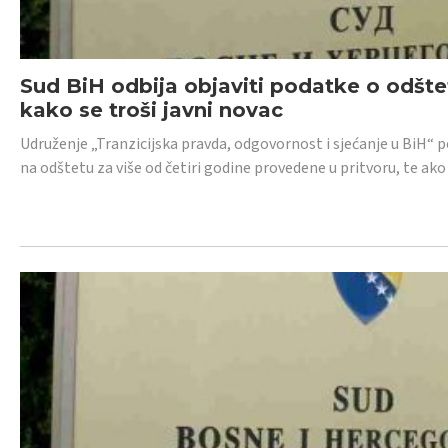
Sud BiH odbija objaviti podatke o odštet
kako se troši javni novac
Udruženje „Tranzicijska pravda, odgovornost i sjećanje u BiH“ p
na odštetu za više od četiri godine provedene u pritvoru, te ako