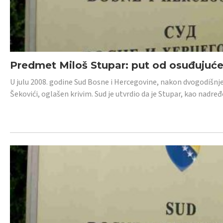
Predmet Miloš Stupar: put od osuđujuć
U julu 2008. godine Sud Bosne i Hercegovine, nakon dvogodišnj
Šekovići, oglašen krivim. Sud je utvrdio da je Stupar, kao nadr