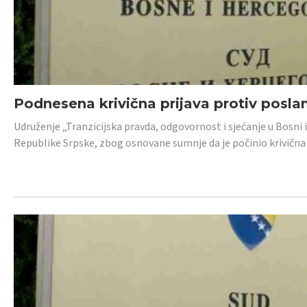
Podnesena krivična prijava protiv posl
Udruženje „Tranzicijska pravda, odgovornost i sjećanje u Bosni 
Republike Srpske, zbog osnovane sumnje da je počinio krivična dj