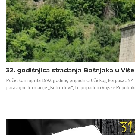
32. godišnjica stradanja Bošnjaka u Viš
Početkom aprila 1992. godine, pripadnici Užičkog korpusa JNA iz 
paravojne formacije „Beli orlovi“, te pripadnici Vojske Republik