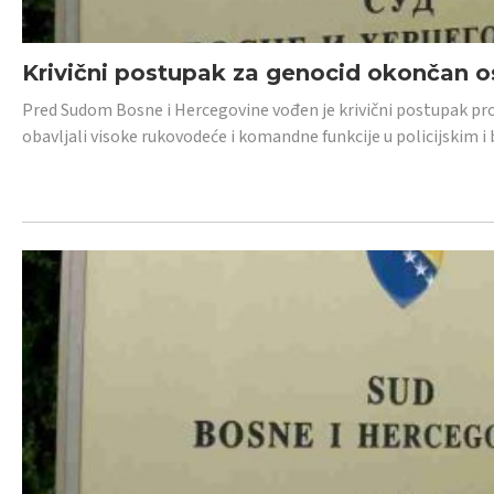
Krivični postupak za genocid okončan 
Pred Sudom Bosne i Hercegovine vođen je krivični postupak proti
obavljali visoke rukovodeće i komandne funkcije u policijskim