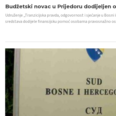
Budžetski novac u Prijedoru dodijeljen
Udruženje „Tranzicijska pravda, odgovornost i sjećanje u Bosni 
sredstava dodijele finansijsku pomoć osobama pravosnažno os