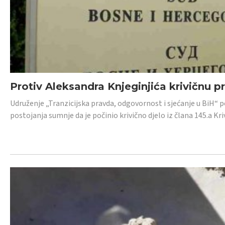
Protiv Aleksandra Knjeginjića krivičnu p
Udruženje „Tranzicijska pravda, odgovornost i sjećanje u BiH“ 
postojanja sumnje da je počinio krivično djelo iz člana 145.a K