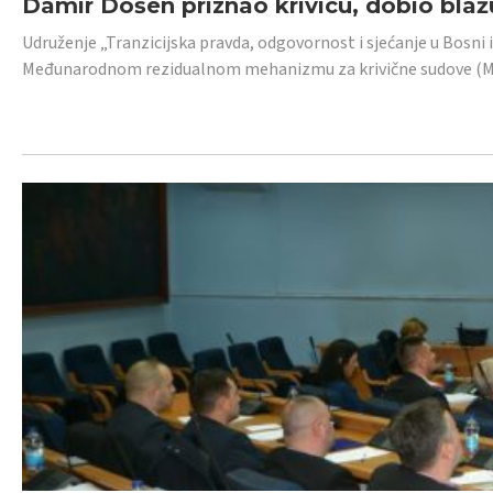
Damir Došen priznao krivicu, dobio blažu
Udruženje „Tranzicijska pravda, odgovornost i sjećanje u Bosni i
Međunarodnom rezidualnom mehanizmu za krivične sudove (MR