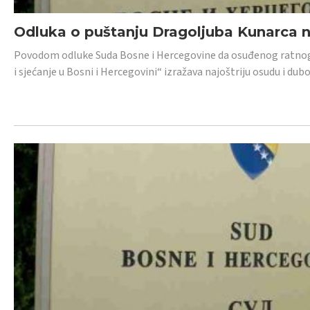
Odluka o puštanju Dragoljuba Kunarca n
Povodom odluke Suda Bosne i Hercegovine da osuđenog ratnog z
i sjećanje u Bosni i Hercegovini“ izražava najoštriju osudu i 