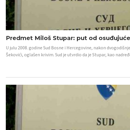
Predmet Miloš Stupar: put od osuđujuć
U julu 2008. godine Sud Bosne i Hercegovine, nakon dvogodišnj
Šekovići, oglašen krivim. Sud je utvrdio da je Stupar, kao nadr