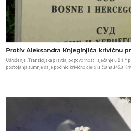
Protiv Aleksandra Knjeginjića krivičnu p
Udruženje „Tranzicijska pravda, odgovornost i sjećanje u BiH“ 
postojanja sumnje da je počinio krivično djelo iz člana 145.a K