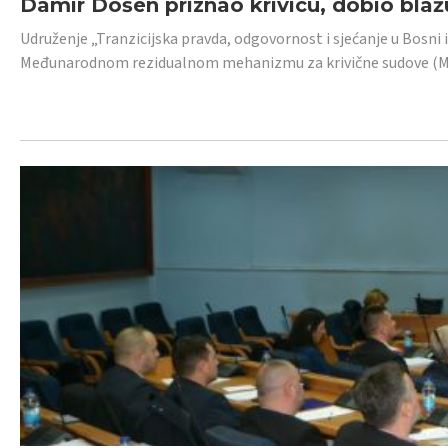
Damir Došen priznao krivicu, dobio blažu
Udruženje „Tranzicijska pravda, odgovornost i sjećanje u Bosni i
Međunarodnom rezidualnom mehanizmu za krivične sudove (MR