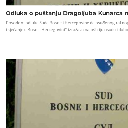
Odluka o puštanju Dragoljuba Kunarca n
Povodom odluke Suda Bosne i Hercegovine da osuđenog ratnog z
i sjećanje u Bosni i Hercegovini“ izražava najoštriju osudu i 