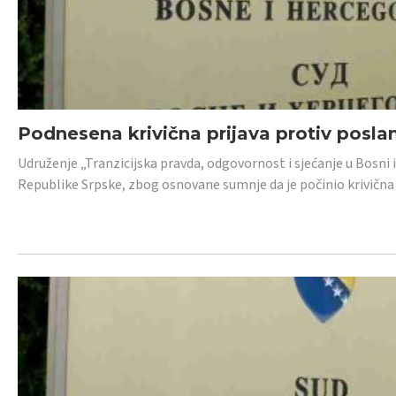
Podnesena krivična prijava protiv posl
Udruženje „Tranzicijska pravda, odgovornost i sjećanje u Bosni 
Republike Srpske, zbog osnovane sumnje da je počinio krivična dj