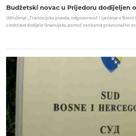
Budžetski novac u Prijedoru dodijeljen
Udruženje „Tranzicijska pravda, odgovornost i sjećanje u Bosni 
sredstava dodijele finansijsku pomoć osobama pravosnažno os