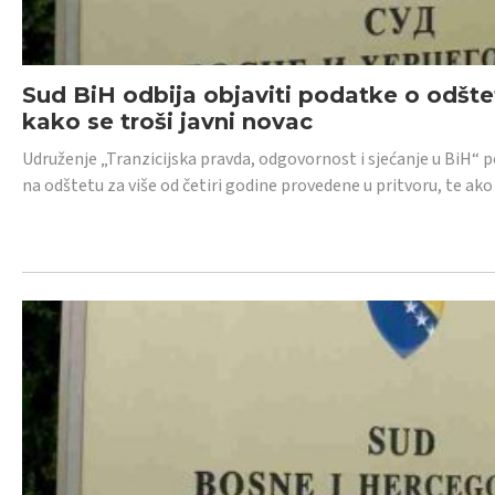
Sud BiH odbija objaviti podatke o odštet
kako se troši javni novac
Udruženje „Tranzicijska pravda, odgovornost i sjećanje u BiH“ p
na odštetu za više od četiri godine provedene u pritvoru, te ako