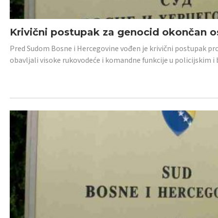
Krivični postupak za genocid okončan 
Pred Sudom Bosne i Hercegovine vođen je krivični postupak proti
obavljali visoke rukovodeće i komandne funkcije u policijskim