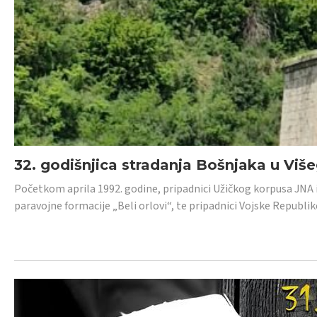
32. godišnjica stradanja Bošnjaka u Viš
Početkom aprila 1992. godine, pripadnici Užičkog korpusa JNA iz 
paravojne formacije „Beli orlovi“, te pripadnici Vojske Republik