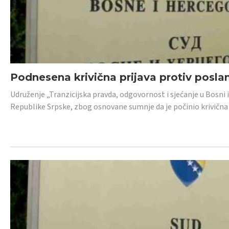
Podnesena krivična prijava protiv posl
Udruženje „Tranzicijska pravda, odgovornost i sjećanje u Bosni 
Republike Srpske, zbog osnovane sumnje da je počinio krivična dj