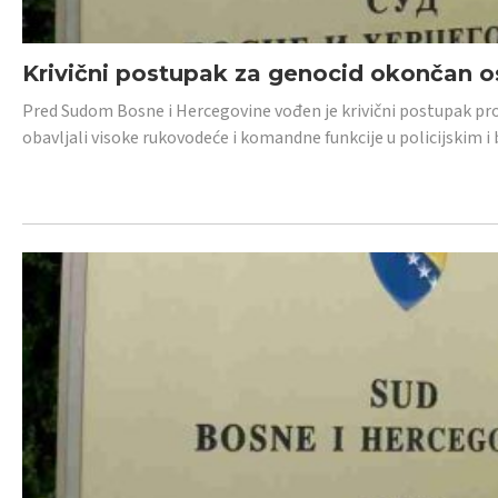
Krivični postupak za genocid okončan 
Pred Sudom Bosne i Hercegovine vođen je krivični postupak proti
obavljali visoke rukovodeće i komandne funkcije u policijskim