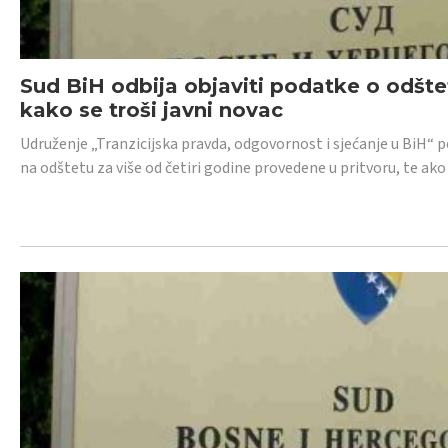
Sud BiH odbija objaviti podatke o odštet
kako se troši javni novac
Udruženje „Tranzicijska pravda, odgovornost i sjećanje u BiH“ p
na odštetu za više od četiri godine provedene u pritvoru, te ako