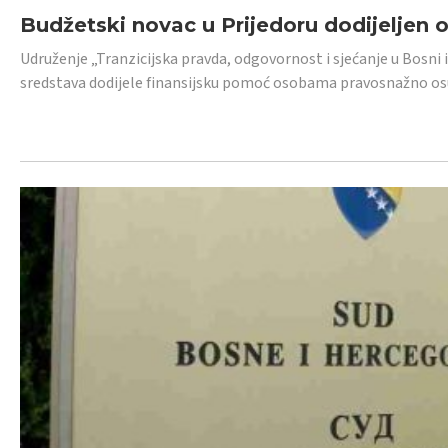
Budžetski novac u Prijedoru dodijeljen
Udruženje „Tranzicijska pravda, odgovornost i sjećanje u Bosni 
sredstava dodijele finansijsku pomoć osobama pravosnažno os