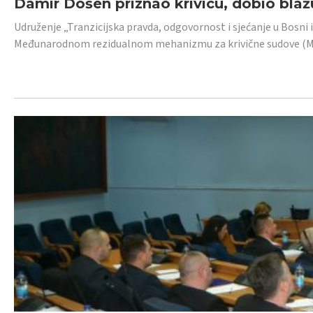
Damir Došen priznao krivicu, dobio blažu
Udruženje „Tranzicijska pravda, odgovornost i sjećanje u Bosni i
Međunarodnom rezidualnom mehanizmu za krivične sudove (MR