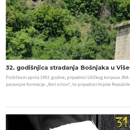
32. godišnjica stradanja Bošnjaka u Viš
Početkom aprila 1992. godine, pripadnici Užičkog korpusa JNA iz 
paravojne formacije „Beli orlovi“, te pripadnici Vojske Republik