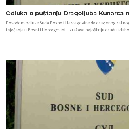
Odluka o puštanju Dragoljuba Kunarca n
Povodom odluke Suda Bosne i Hercegovine da osuđenog ratnog z
i sjećanje u Bosni i Hercegovini“ izražava najoštriju osudu i 