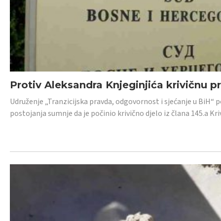
Protiv Aleksandra Knjeginjića krivičnu p
Udruženje „Tranzicijska pravda, odgovornost i sjećanje u BiH“ 
postojanja sumnje da je počinio krivično djelo iz člana 145.a K