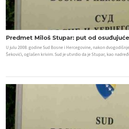
Predmet Miloš Stupar: put od osuđujuć
U julu 2008. godine Sud Bosne i Hercegovine, nakon dvogodišnj
Šekovići, oglašen krivim. Sud je utvrdio da je Stupar, kao nadr