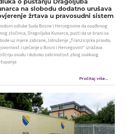
luka o puštanju Dragoljuba
unarca na slobodu dodatno urušava
vjerenje žrtava u pravosudni sistem
odom odluke Suda Bosne i Hercegovine da osuđenog
nog zločinca, Dragoljuba Kunarca, pusti da se brani sa
bode uz mjere zabrane, Udruženje „Tranzicijska pravda,
ovornost i sjećanje u Bosni i Hercegovini“ izražava
oštriju osudu i duboku zabrinutost zbog ovakvog
stupanja
Pročitaj više...