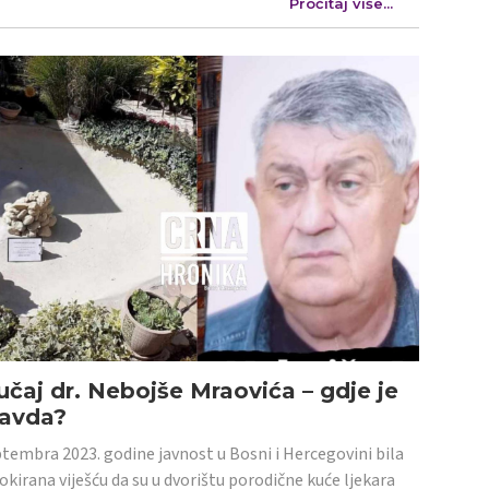
Pročitaj više...
učaj dr. Nebojše Mraovića – gdje je
ravda?
tembra 2023. godine javnost u Bosni i Hercegovini bila
šokirana viješću da su u dvorištu porodične kuće ljekara