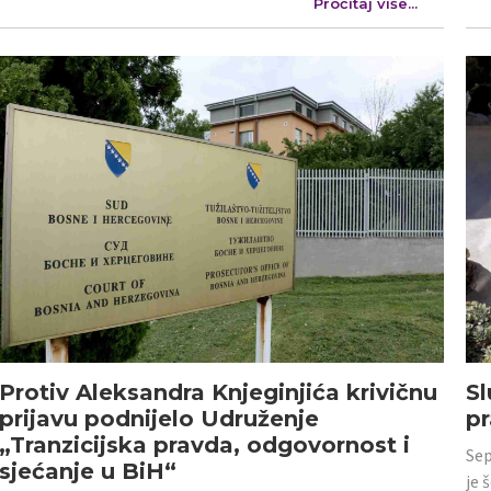
Pročitaj više...
Protiv Aleksandra Knjeginjića krivičnu
Sl
prijavu podnijelo Udruženje
p
„Tranzicijska pravda, odgovornost i
Sep
sjećanje u BiH“
je 