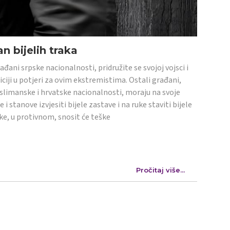
n bijelih traka
ađani srpske nacionalnosti, pridružite se svojoj vojsci i
iciji u potjeri za ovim ekstremistima. Ostali građani,
limanske i hrvatske nacionalnosti, moraju na svoje
e i stanove izvjesiti bijele zastave i na ruke staviti bijele
ke, u protivnom, snosit će teške
Pročitaj više...