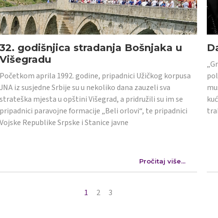
32. godišnjica stradanja Bošnjaka u
Da
Višegradu
„Gr
Početkom aprila 1992. godine, pripadnici Užičkog korpusa
pol
JNA iz susjedne Srbije su u nekoliko dana zauzeli sva
mus
strateška mjesta u opštini Višegrad, a pridružili su im se
kuć
pripadnici paravojne formacije „Beli orlovi“, te pripadnici
tra
Vojske Republike Srpske i Stanice javne
Pročitaj više...
1
2
3