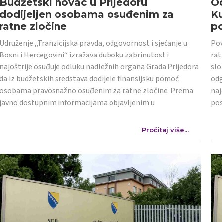
Budžetski novac u Prijedoru
Od
dodijeljen osobama osuđenim za
K
ratne zločine
po
Udruženje „Tranzicijska pravda, odgovornost i sjećanje u
Pov
Bosni i Hercegovini“ izražava duboku zabrinutost i
rat
najoštrije osuđuje odluku nadležnih organa Grada Prijedora
slo
da iz budžetskih sredstava dodijele finansijsku pomoć
odg
osobama pravosnažno osuđenim za ratne zločine. Prema
naj
javno dostupnim informacijama objavljenim u
po
Pročitaj više...