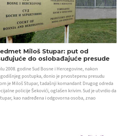
edmet Miloš Stupar: put od
suđujuće do oslobađajuće presude
ulu 2008. godine Sud Bosne i Hercegovine, nakon
godišnjeg postupka, donio je prvostepenu presudu
om je Miloš Stupar, tadašnji komandant Drugog odreda
cijalne policije Šekovići, oglašen krivim. Sud je utvrdio da
Stupar, kao nadređena i odgovorna osoba, znao