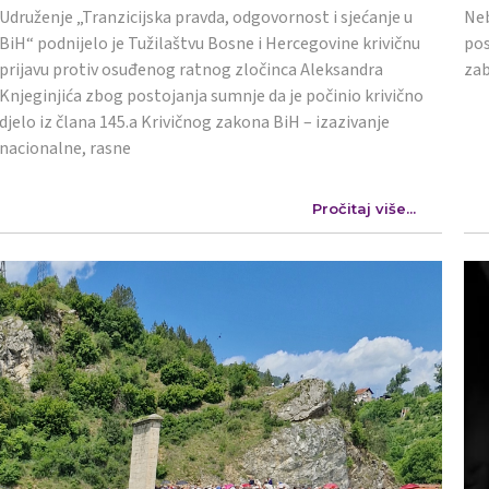
Udruženje „Tranzicijska pravda, odgovornost i sjećanje u
Neb
BiH“ podnijelo je Tužilaštvu Bosne i Hercegovine krivičnu
pos
prijavu protiv osuđenog ratnog zločinca Aleksandra
zab
Knjeginjića zbog postojanja sumnje da je počinio krivično
djelo iz člana 145.a Krivičnog zakona BiH – izazivanje
nacionalne, rasne
Pročitaj više...