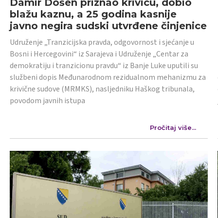
Damir Došen priznao krivicu, dobio
blažu kaznu, a 25 godina kasnije
javno negira sudski utvrđene činjenice
Udruženje „Tranzicijska pravda, odgovornost i sjećanje u
Bosni i Hercegovini“ iz Sarajeva i Udruženje „Centar za
demokratiju i tranzicionu pravdu“ iz Banje Luke uputili su
službeni dopis Međunarodnom rezidualnom mehanizmu za
krivične sudove (MRMKS), nasljedniku Haškog tribunala,
povodom javnih istupa
Pročitaj više...