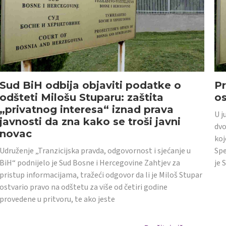
Sud BiH odbija objaviti podatke o
Pr
odšteti Milošu Stuparu: zaštita
o
„privatnog interesa“ iznad prava
U j
javnosti da zna kako se troši javni
dvo
novac
koj
Udruženje „Tranzicijska pravda, odgovornost i sjećanje u
Spe
BiH“ podnijelo je Sud Bosne i Hercegovine Zahtjev za
je 
pristup informacijama, tražeći odgovor da li je Miloš Stupar
ostvario pravo na odštetu za više od četiri godine
provedene u pritvoru, te ako jeste