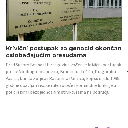
Krivični postupak za genocid okončan
oslobađajućim presudama
Pred Sudom Bosne i Hercegovine vođen je krivični postupak
protiv Miodraga Josipovića, Branimira Tešića, Dragomira
Vasića, Danila Zoljića i Radomira Pantića, koji su u julu 1995.
godine obavljali visoke rukovodeće i komandne funkcije u
policijskim i bezbjednosnim strukturama na području