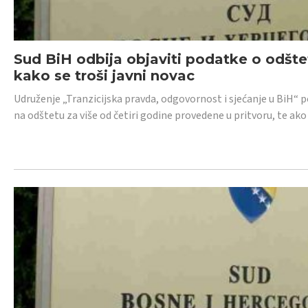
Sud BiH odbija objaviti podatke o odštet
kako se troši javni novac
Udruženje „Tranzicijska pravda, odgovornost i sjećanje u BiH“ p
na odštetu za više od četiri godine provedene u pritvoru, te ako