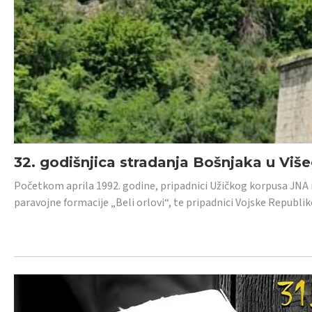
32. godišnjica stradanja Bošnjaka u Viš
Početkom aprila 1992. godine, pripadnici Užičkog korpusa JNA iz 
paravojne formacije „Beli orlovi“, te pripadnici Vojske Republik