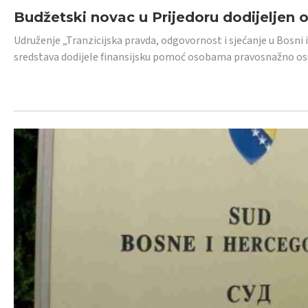
Budžetski novac u Prijedoru dodijeljen
Udruženje „Tranzicijska pravda, odgovornost i sjećanje u Bosni 
sredstava dodijele finansijsku pomoć osobama pravosnažno os