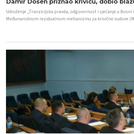
Damir Došen priznao krivicu, dobio blažu
Udruženje „Tranzicijska pravda, odgovornost i sjećanje u Bosni i
Međunarodnom rezidualnom mehanizmu za krivične sudove (MR