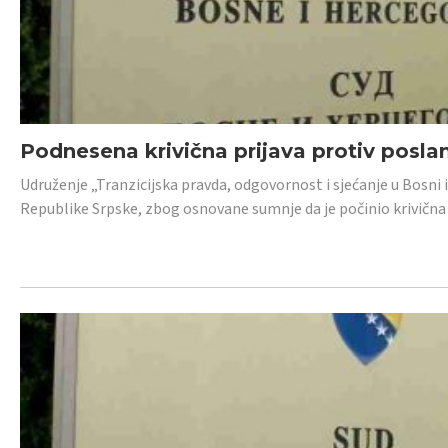
Podnesena krivična prijava protiv posl
Udruženje „Tranzicijska pravda, odgovornost i sjećanje u Bosni 
Republike Srpske, zbog osnovane sumnje da je počinio krivična dj