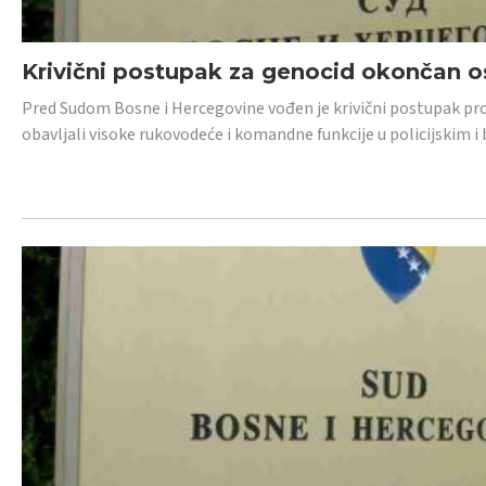
Krivični postupak za genocid okončan 
Pred Sudom Bosne i Hercegovine vođen je krivični postupak proti
obavljali visoke rukovodeće i komandne funkcije u policijskim