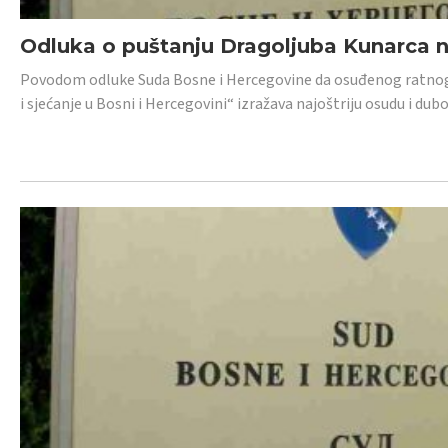
Odluka o puštanju Dragoljuba Kunarca n
Povodom odluke Suda Bosne i Hercegovine da osuđenog ratnog z
i sjećanje u Bosni i Hercegovini“ izražava najoštriju osudu i 