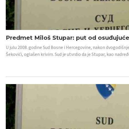
Predmet Miloš Stupar: put od osuđujuć
U julu 2008. godine Sud Bosne i Hercegovine, nakon dvogodišnj
Šekovići, oglašen krivim. Sud je utvrdio da je Stupar, kao nadr