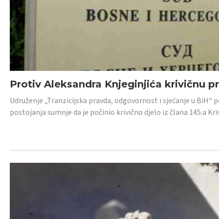
Protiv Aleksandra Knjeginjića krivičnu p
Udruženje „Tranzicijska pravda, odgovornost i sjećanje u BiH“ 
postojanja sumnje da je počinio krivično djelo iz člana 145.a K