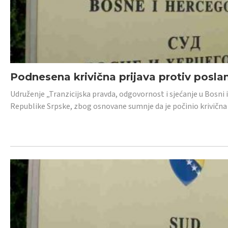
Podnesena krivična prijava protiv posl
Udruženje „Tranzicijska pravda, odgovornost i sjećanje u Bosni 
Republike Srpske, zbog osnovane sumnje da je počinio krivična dj