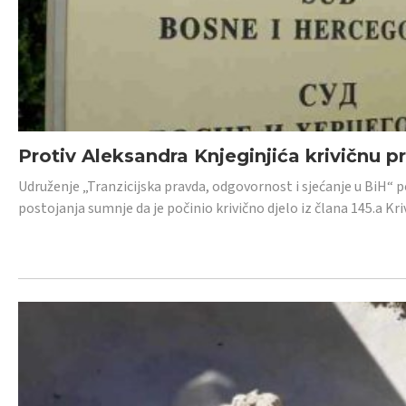
Protiv Aleksandra Knjeginjića krivičnu p
Udruženje „Tranzicijska pravda, odgovornost i sjećanje u BiH“ 
postojanja sumnje da je počinio krivično djelo iz člana 145.a K