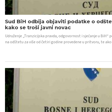
Sud BiH odbija objaviti podatke o odštet
kako se troši javni novac
Udruženje „Tranzicijska pravda, odgovornost i sjećanje u BiH“ p
na odštetu za više od četiri godine provedene u pritvoru, te ako