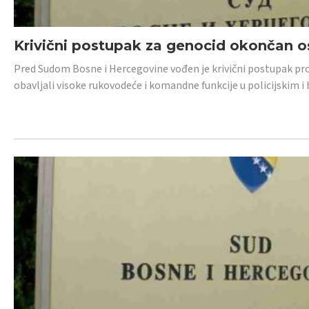
Krivični postupak za genocid okončan 
Pred Sudom Bosne i Hercegovine vođen je krivični postupak proti
obavljali visoke rukovodeće i komandne funkcije u policijskim