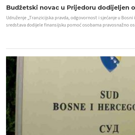
Budžetski novac u Prijedoru dodijeljen
Udruženje „Tranzicijska pravda, odgovornost i sjećanje u Bosni 
sredstava dodijele finansijsku pomoć osobama pravosnažno os