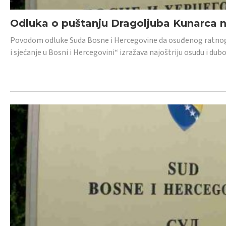
Odluka o puštanju Dragoljuba Kunarca n
Povodom odluke Suda Bosne i Hercegovine da osuđenog ratnog z
i sjećanje u Bosni i Hercegovini“ izražava najoštriju osudu i 