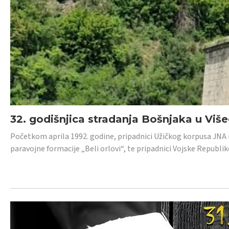
32. godišnjica stradanja Bošnjaka u Viš
Početkom aprila 1992. godine, pripadnici Užičkog korpusa JNA iz 
paravojne formacije „Beli orlovi“, te pripadnici Vojske Republik