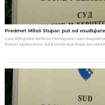
Predmet Miloš Stupar: put od osuđujuć
U julu 2008. godine Sud Bosne i Hercegovine, nakon dvogodišnj
Šekovići, oglašen krivim. Sud je utvrdio da je Stupar, kao nadr