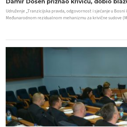
Damir Došen priznao krivicu, dobio blažu
Udruženje „Tranzicijska pravda, odgovornost i sjećanje u Bosni i
Međunarodnom rezidualnom mehanizmu za krivične sudove (MR