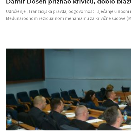
Damir Došen priznao krivicu, dobio blažu
Udruženje „Tranzicijska pravda, odgovornost i sjećanje u Bosni i
Međunarodnom rezidualnom mehanizmu za krivične sudove (MR