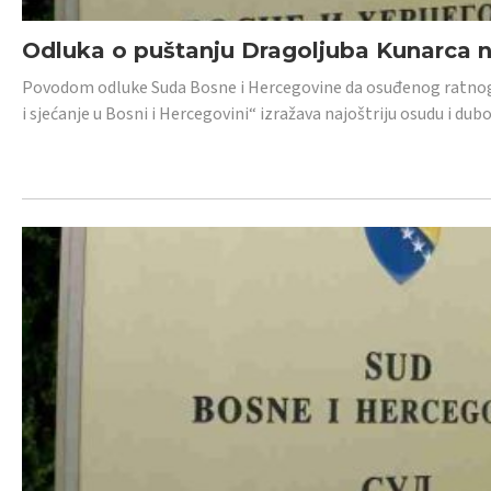
Odluka o puštanju Dragoljuba Kunarca n
Povodom odluke Suda Bosne i Hercegovine da osuđenog ratnog z
i sjećanje u Bosni i Hercegovini“ izražava najoštriju osudu i 