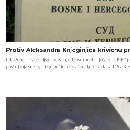
Protiv Aleksandra Knjeginjića krivičnu p
Udruženje „Tranzicijska pravda, odgovornost i sjećanje u BiH“ 
postojanja sumnje da je počinio krivično djelo iz člana 145.a K