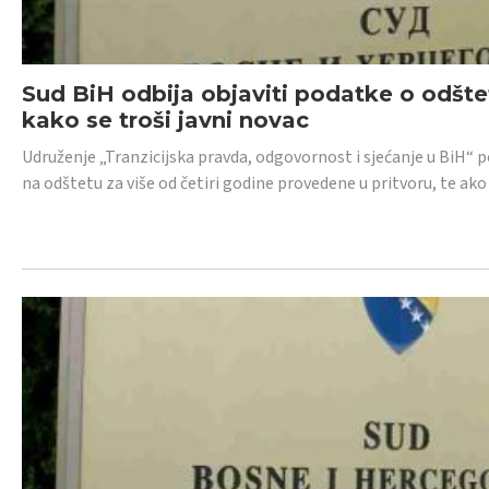
Sud BiH odbija objaviti podatke o odštet
kako se troši javni novac
Udruženje „Tranzicijska pravda, odgovornost i sjećanje u BiH“ p
na odštetu za više od četiri godine provedene u pritvoru, te ako