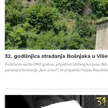
32. godišnjica stradanja Bošnjaka u Viš
Početkom aprila 1992. godine, pripadnici Užičkog korpusa JNA iz 
paravojne formacije „Beli orlovi“, te pripadnici Vojske Republik