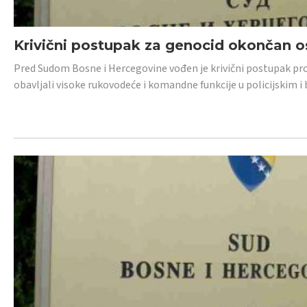
Krivični postupak za genocid okončan 
Pred Sudom Bosne i Hercegovine vođen je krivični postupak proti
obavljali visoke rukovodeće i komandne funkcije u policijskim