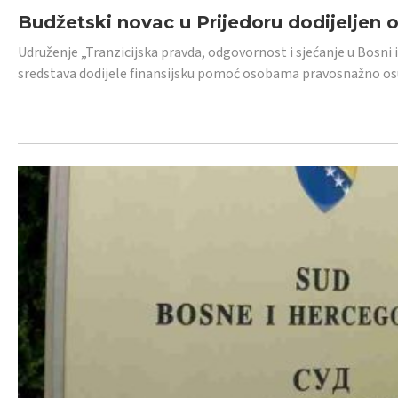
Budžetski novac u Prijedoru dodijeljen
Udruženje „Tranzicijska pravda, odgovornost i sjećanje u Bosni 
sredstava dodijele finansijsku pomoć osobama pravosnažno os