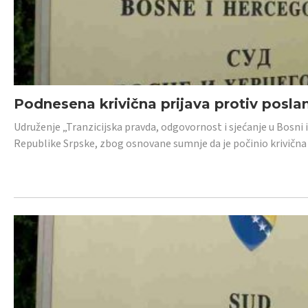
Podnesena krivična prijava protiv posl
Udruženje „Tranzicijska pravda, odgovornost i sjećanje u Bosni 
Republike Srpske, zbog osnovane sumnje da je počinio krivična dj