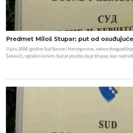
Predmet Miloš Stupar: put od osuđujuć
U julu 2008. godine Sud Bosne i Hercegovine, nakon dvogodišnj
Šekovići, oglašen krivim. Sud je utvrdio da je Stupar, kao nadr