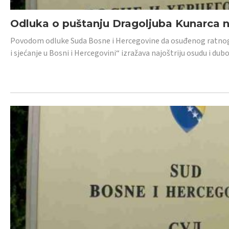
Odluka o puštanju Dragoljuba Kunarca n
Povodom odluke Suda Bosne i Hercegovine da osuđenog ratnog z
i sjećanje u Bosni i Hercegovini“ izražava najoštriju osudu i 