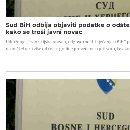
Sud BiH odbija objaviti podatke o odštet
kako se troši javni novac
Udruženje „Tranzicijska pravda, odgovornost i sjećanje u BiH“ p
na odštetu za više od četiri godine provedene u pritvoru, te ako