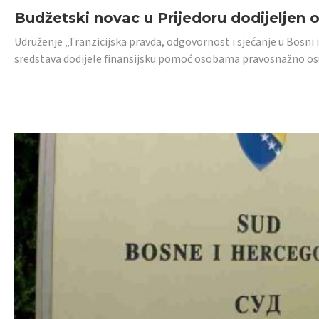
Budžetski novac u Prijedoru dodijeljen
Udruženje „Tranzicijska pravda, odgovornost i sjećanje u Bosni 
sredstava dodijele finansijsku pomoć osobama pravosnažno os