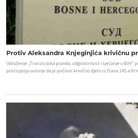
Protiv Aleksandra Knjeginjića krivičnu p
Udruženje „Tranzicijska pravda, odgovornost i sjećanje u BiH“ 
postojanja sumnje da je počinio krivično djelo iz člana 145.a K