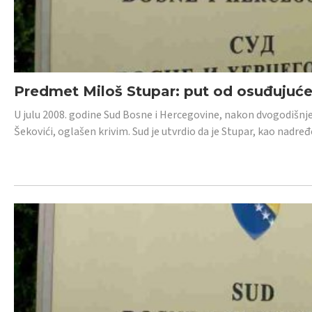
Predmet Miloš Stupar: put od osuđujuć
U julu 2008. godine Sud Bosne i Hercegovine, nakon dvogodišnj
Šekovići, oglašen krivim. Sud je utvrdio da je Stupar, kao nadr