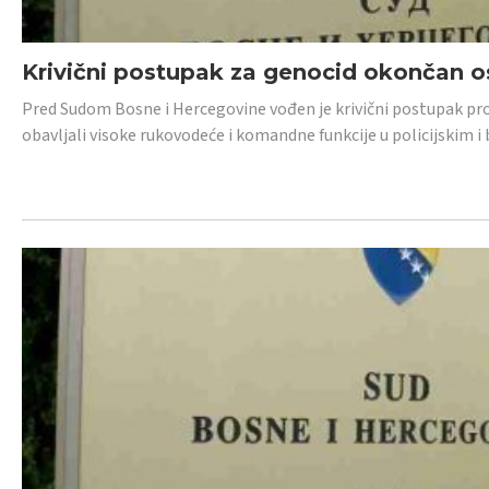
Krivični postupak za genocid okončan 
Pred Sudom Bosne i Hercegovine vođen je krivični postupak proti
obavljali visoke rukovodeće i komandne funkcije u policijskim