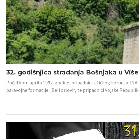
32. godišnjica stradanja Bošnjaka u Viš
Početkom aprila 1992. godine, pripadnici Užičkog korpusa JNA iz 
paravojne formacije „Beli orlovi“, te pripadnici Vojske Republik