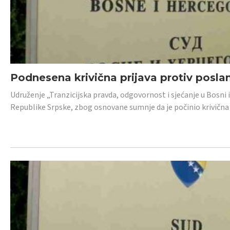
Podnesena krivična prijava protiv posl
Udruženje „Tranzicijska pravda, odgovornost i sjećanje u Bosni 
Republike Srpske, zbog osnovane sumnje da je počinio krivična dj