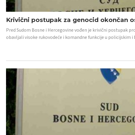
Krivični postupak za genocid okončan 
Pred Sudom Bosne i Hercegovine vođen je krivični postupak proti
obavljali visoke rukovodeće i komandne funkcije u policijskim