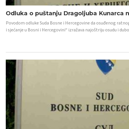
Odluka o puštanju Dragoljuba Kunarca n
Povodom odluke Suda Bosne i Hercegovine da osuđenog ratnog z
i sjećanje u Bosni i Hercegovini“ izražava najoštriju osudu i 