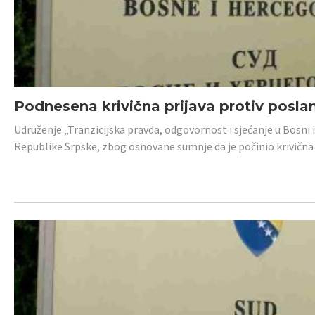
Podnesena krivična prijava protiv posl
Udruženje „Tranzicijska pravda, odgovornost i sjećanje u Bosni 
Republike Srpske, zbog osnovane sumnje da je počinio krivična dj