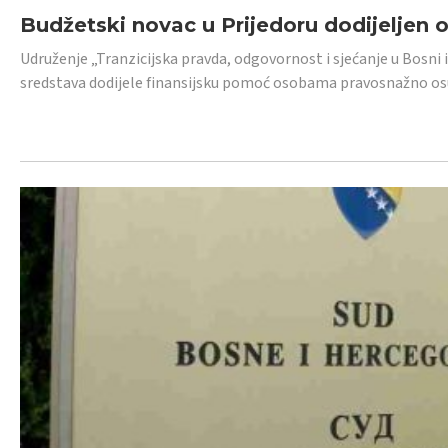
Budžetski novac u Prijedoru dodijeljen
Udruženje „Tranzicijska pravda, odgovornost i sjećanje u Bosni 
sredstava dodijele finansijsku pomoć osobama pravosnažno os