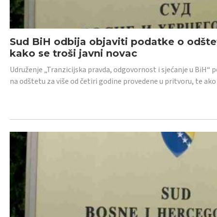
Sud BiH odbija objaviti podatke o odštet
kako se troši javni novac
Udruženje „Tranzicijska pravda, odgovornost i sjećanje u BiH“ p
na odštetu za više od četiri godine provedene u pritvoru, te ako