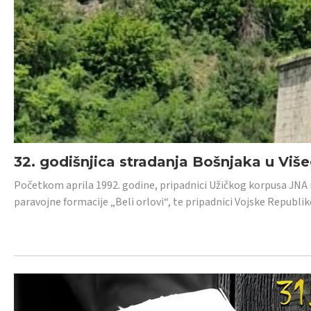
32. godišnjica stradanja Bošnjaka u Viš
Početkom aprila 1992. godine, pripadnici Užičkog korpusa JNA iz 
paravojne formacije „Beli orlovi“, te pripadnici Vojske Republik