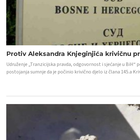
Protiv Aleksandra Knjeginjića krivičnu p
Udruženje „Tranzicijska pravda, odgovornost i sjećanje u BiH“ 
postojanja sumnje da je počinio krivično djelo iz člana 145.a K