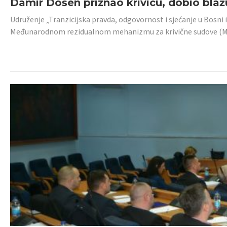
Damir Došen priznao krivicu, dobio blažu
Udruženje „Tranzicijska pravda, odgovornost i sjećanje u Bosni i
Međunarodnom rezidualnom mehanizmu za krivične sudove (MR