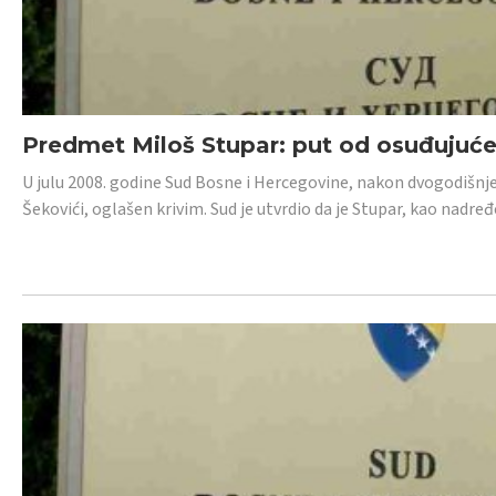
Predmet Miloš Stupar: put od osuđujuć
U julu 2008. godine Sud Bosne i Hercegovine, nakon dvogodišnj
Šekovići, oglašen krivim. Sud je utvrdio da je Stupar, kao nadr