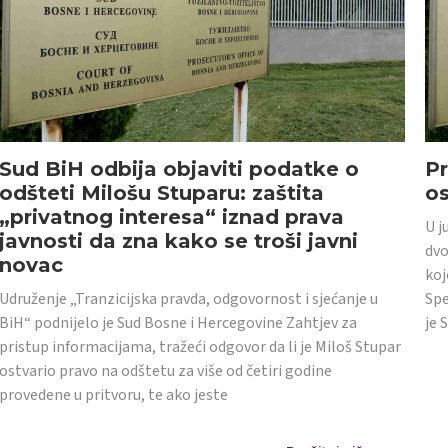
Sud BiH odbija objaviti podatke o
Pr
odšteti Milošu Stuparu: zaštita
o
„privatnog interesa“ iznad prava
U j
javnosti da zna kako se troši javni
dvo
novac
koj
Udruženje „Tranzicijska pravda, odgovornost i sjećanje u
Spe
BiH“ podnijelo je Sud Bosne i Hercegovine Zahtjev za
je 
pristup informacijama, tražeći odgovor da li je Miloš Stupar
ostvario pravo na odštetu za više od četiri godine
provedene u pritvoru, te ako jeste