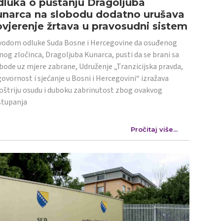
luka o puštanju Dragoljuba
unarca na slobodu dodatno urušava
vjerenje žrtava u pravosudni sistem
odom odluke Suda Bosne i Hercegovine da osuđenog
nog zločinca, Dragoljuba Kunarca, pusti da se brani sa
bode uz mjere zabrane, Udruženje „Tranzicijska pravda,
ovornost i sjećanje u Bosni i Hercegovini“ izražava
oštriju osudu i duboku zabrinutost zbog ovakvog
stupanja
Pročitaj više...