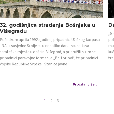
32. godišnjica stradanja Bošnjaka u
Da
Višegradu
„Gr
Početkom aprila 1992. godine, pripadnici Užičkog korpusa
pol
JNA iz susjedne Srbije su u nekoliko dana zauzeli sva
mus
strateška mjesta u opštini Višegrad, a pridružili su im se
kuć
pripadnici paravojne formacije „Beli orlovi“, te pripadnici
tra
Vojske Republike Srpske i Stanice javne
Pročitaj više...
1
2
3