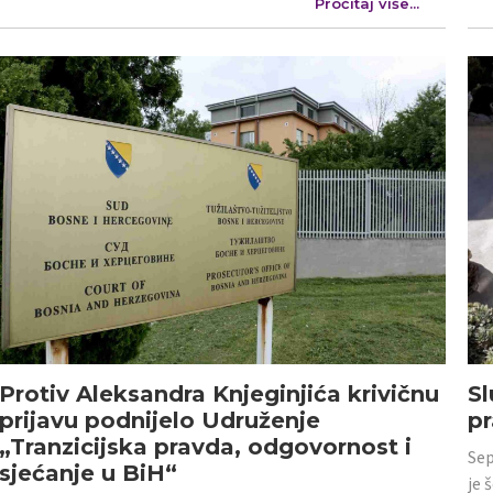
Pročitaj više...
Protiv Aleksandra Knjeginjića krivičnu
Sl
prijavu podnijelo Udruženje
p
„Tranzicijska pravda, odgovornost i
Sep
sjećanje u BiH“
je 