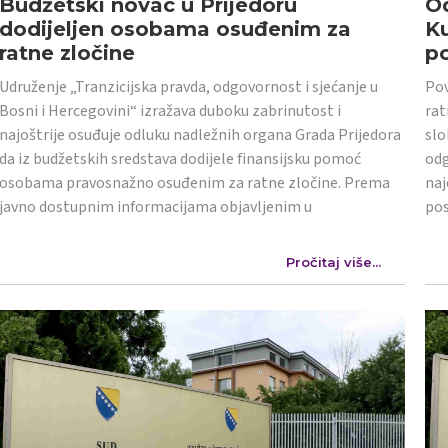
Budžetski novac u Prijedoru
Od
dodijeljen osobama osuđenim za
K
ratne zločine
po
Udruženje „Tranzicijska pravda, odgovornost i sjećanje u
Pov
Bosni i Hercegovini“ izražava duboku zabrinutost i
rat
najoštrije osuđuje odluku nadležnih organa Grada Prijedora
slo
da iz budžetskih sredstava dodijele finansijsku pomoć
odg
osobama pravosnažno osuđenim za ratne zločine. Prema
naj
javno dostupnim informacijama objavljenim u
po
Pročitaj više...