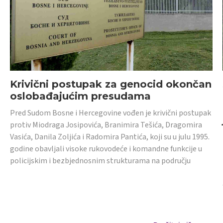
Krivični postupak za genocid okončan
oslobađajućim presudama
Pred Sudom Bosne i Hercegovine vođen je krivični postupak
protiv Miodraga Josipovića, Branimira Tešića, Dragomira
Vasića, Danila Zoljića i Radomira Pantića, koji su u julu 1995.
godine obavljali visoke rukovodeće i komandne funkcije u
policijskim i bezbjednosnim strukturama na području