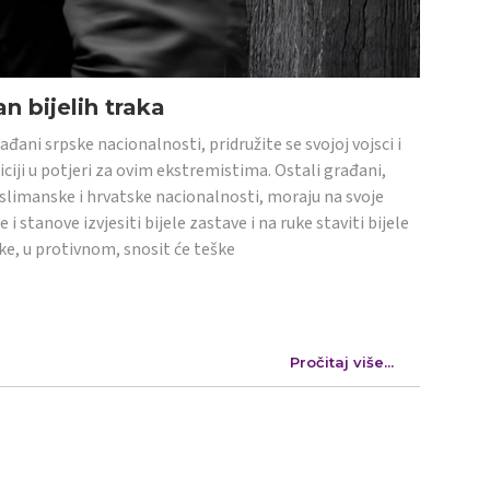
n bijelih traka
ađani srpske nacionalnosti, pridružite se svojoj vojsci i
iciji u potjeri za ovim ekstremistima. Ostali građani,
limanske i hrvatske nacionalnosti, moraju na svoje
e i stanove izvjesiti bijele zastave i na ruke staviti bijele
ke, u protivnom, snosit će teške
Pročitaj više...