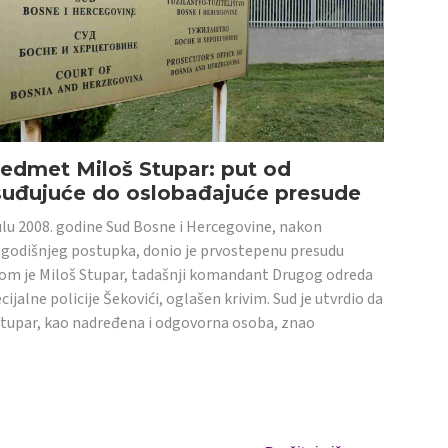
edmet Miloš Stupar: put od
suđujuće do oslobađajuće presude
ulu 2008. godine Sud Bosne i Hercegovine, nakon
godišnjeg postupka, donio je prvostepenu presudu
om je Miloš Stupar, tadašnji komandant Drugog odreda
cijalne policije Šekovići, oglašen krivim. Sud je utvrdio da
Stupar, kao nadređena i odgovorna osoba, znao