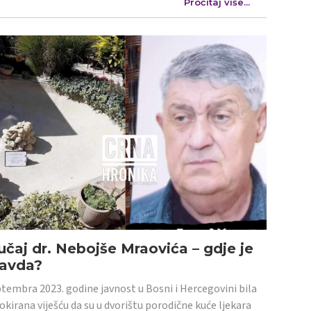
Pročitaj više...
učaj dr. Nebojše Mraovića – gdje je
ravda?
tembra 2023. godine javnost u Bosni i Hercegovini bila
šokirana viješću da su u dvorištu porodične kuće ljekara