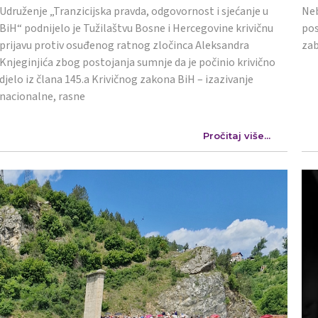
Udruženje „Tranzicijska pravda, odgovornost i sjećanje u
Neb
BiH“ podnijelo je Tužilaštvu Bosne i Hercegovine krivičnu
pos
prijavu protiv osuđenog ratnog zločinca Aleksandra
zab
Knjeginjića zbog postojanja sumnje da je počinio krivično
djelo iz člana 145.a Krivičnog zakona BiH – izazivanje
nacionalne, rasne
Pročitaj više...