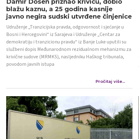
Damir Došen priznao krivicu, dobio
blažu kaznu, a 25 godina kasnije
javno negira sudski utvrđene činjenice
Udruženje „Tranzicijska pravda, odgovornost i sjećanje u
Bosni i Hercegovini“ iz Sarajeva i Udruženje „Centar za
demokratiju i tranzicionu pravdu“ iz Banje Luke uputili su
službeni dopis Međunarodnom rezidualnom mehanizmu za
krivične sudove (MRMKS), nasljedniku Haškog tribunala,
povodom javnih istupa
Pročitaj više...