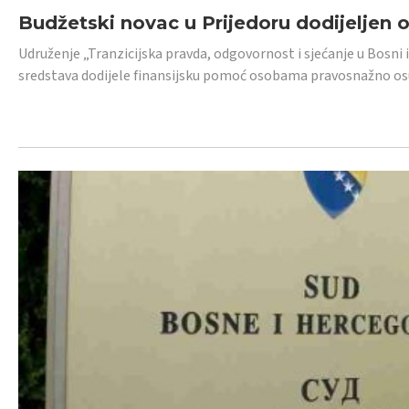
Budžetski novac u Prijedoru dodijeljen
Udruženje „Tranzicijska pravda, odgovornost i sjećanje u Bosni 
sredstava dodijele finansijsku pomoć osobama pravosnažno os