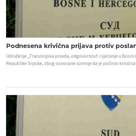
Podnesena krivična prijava protiv posl
Udruženje „Tranzicijska pravda, odgovornost i sjećanje u Bosni 
Republike Srpske, zbog osnovane sumnje da je počinio krivična dj