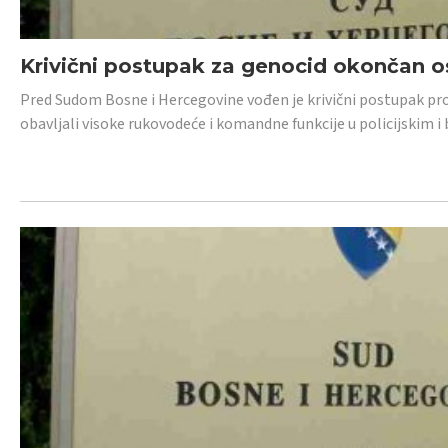
Krivični postupak za genocid okončan 
Pred Sudom Bosne i Hercegovine vođen je krivični postupak proti
obavljali visoke rukovodeće i komandne funkcije u policijskim