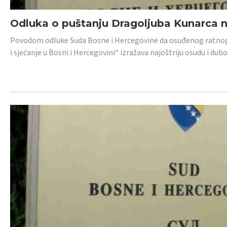
Odluka o puštanju Dragoljuba Kunarca n
Povodom odluke Suda Bosne i Hercegovine da osuđenog ratnog z
i sjećanje u Bosni i Hercegovini“ izražava najoštriju osudu i 