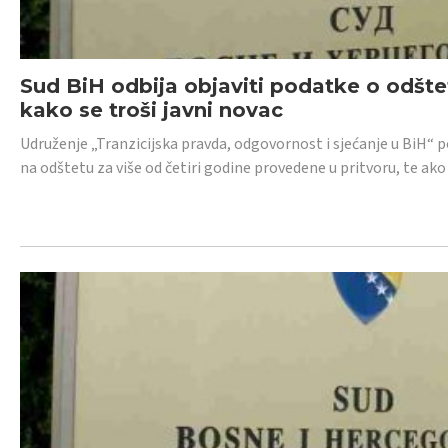
Sud BiH odbija objaviti podatke o odštet
kako se troši javni novac
Udruženje „Tranzicijska pravda, odgovornost i sjećanje u BiH“ p
na odštetu za više od četiri godine provedene u pritvoru, te ako