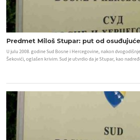
Predmet Miloš Stupar: put od osuđujuć
U julu 2008. godine Sud Bosne i Hercegovine, nakon dvogodišnj
Šekovići, oglašen krivim. Sud je utvrdio da je Stupar, kao nadr