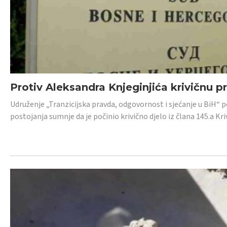
Protiv Aleksandra Knjeginjića krivičnu p
Udruženje „Tranzicijska pravda, odgovornost i sjećanje u BiH“ 
postojanja sumnje da je počinio krivično djelo iz člana 145.a K