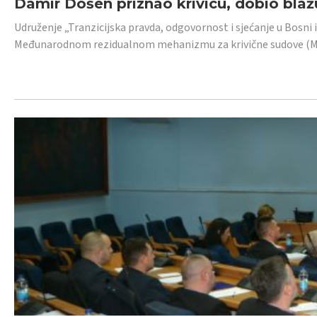
Damir Došen priznao krivicu, dobio blažu
Udruženje „Tranzicijska pravda, odgovornost i sjećanje u Bosni i
Međunarodnom rezidualnom mehanizmu za krivične sudove (MR