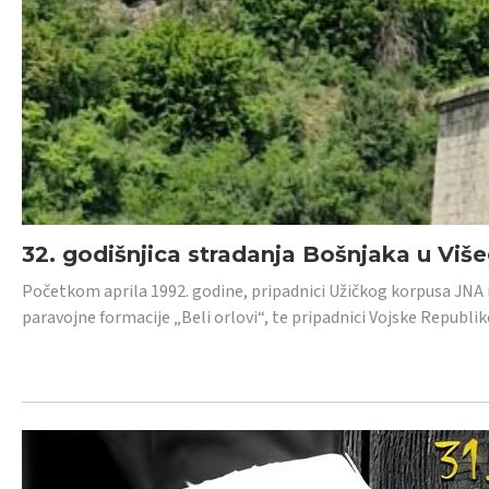
32. godišnjica stradanja Bošnjaka u Viš
Početkom aprila 1992. godine, pripadnici Užičkog korpusa JNA iz 
paravojne formacije „Beli orlovi“, te pripadnici Vojske Republik