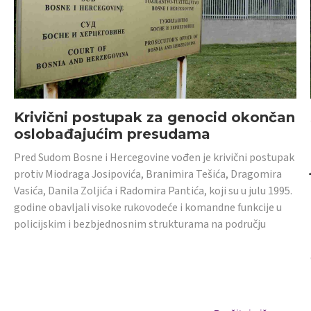
Krivični postupak za genocid okončan
oslobađajućim presudama
Pred Sudom Bosne i Hercegovine vođen je krivični postupak
protiv Miodraga Josipovića, Branimira Tešića, Dragomira
Vasića, Danila Zoljića i Radomira Pantića, koji su u julu 1995.
godine obavljali visoke rukovodeće i komandne funkcije u
policijskim i bezbjednosnim strukturama na području