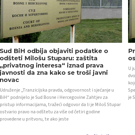
Sud BiH odbija objaviti podatke o
Pr
odšteti Milošu Stuparu: zaštita
o
„privatnog interesa“ iznad prava
U j
javnosti da zna kako se troši javni
dvo
novac
koj
Udruženje „Tranzicijska pravda, odgovornost i sjećanje u
Spe
BiH“ podnijelo je Sud Bosne i Hercegovine Zahtjev za
je 
pristup informacijama, tražeći odgovor da li je Miloš Stupar
ostvario pravo na odštetu za više od četiri godine
provedene u pritvoru, te ako jeste