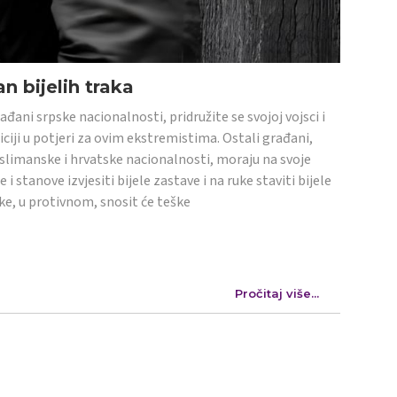
n bijelih traka
ađani srpske nacionalnosti, pridružite se svojoj vojsci i
iciji u potjeri za ovim ekstremistima. Ostali građani,
limanske i hrvatske nacionalnosti, moraju na svoje
e i stanove izvjesiti bijele zastave i na ruke staviti bijele
ke, u protivnom, snosit će teške
Pročitaj više...