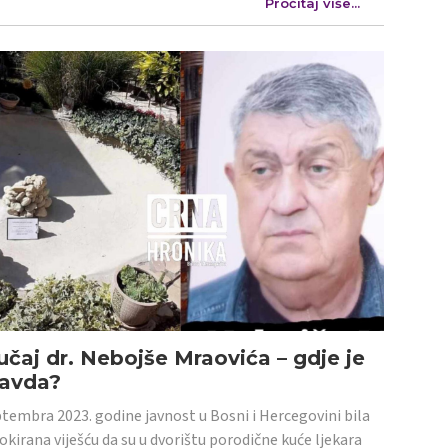
Pročitaj više...
učaj dr. Nebojše Mraovića – gdje je
ravda?
tembra 2023. godine javnost u Bosni i Hercegovini bila
šokirana viješću da su u dvorištu porodične kuće ljekara