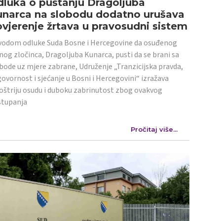
luka o puštanju Dragoljuba
unarca na slobodu dodatno urušava
vjerenje žrtava u pravosudni sistem
odom odluke Suda Bosne i Hercegovine da osuđenog
nog zločinca, Dragoljuba Kunarca, pusti da se brani sa
bode uz mjere zabrane, Udruženje „Tranzicijska pravda,
ovornost i sjećanje u Bosni i Hercegovini“ izražava
oštriju osudu i duboku zabrinutost zbog ovakvog
stupanja
Pročitaj više...