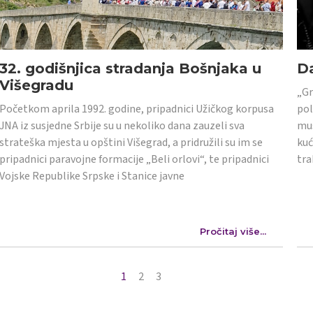
32. godišnjica stradanja Bošnjaka u
Da
Višegradu
„Gr
Početkom aprila 1992. godine, pripadnici Užičkog korpusa
pol
JNA iz susjedne Srbije su u nekoliko dana zauzeli sva
mus
strateška mjesta u opštini Višegrad, a pridružili su im se
kuć
pripadnici paravojne formacije „Beli orlovi“, te pripadnici
tra
Vojske Republike Srpske i Stanice javne
Pročitaj više...
1
2
3