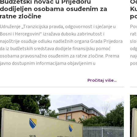
Budžetski novac u Prijedoru
Od
dodijeljen osobama osuđenim za
K
ratne zločine
po
Udruženje „Tranzicijska pravda, odgovornost i sjećanje u
Pov
Bosni i Hercegovini“ izražava duboku zabrinutost i
rat
najoštrije osuđuje odluku nadležnih organa Grada Prijedora
slo
da iz budžetskih sredstava dodijele finansijsku pomoć
odg
osobama pravosnažno osuđenim za ratne zločine. Prema
naj
javno dostupnim informacijama objavljenim u
po
Pročitaj više...