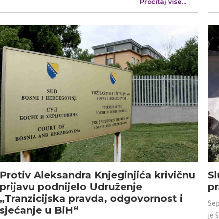
Pročitaj više...
Protiv Aleksandra Knjeginjića krivičnu
Sl
prijavu podnijelo Udruženje
p
„Tranzicijska pravda, odgovornost i
Sep
sjećanje u BiH“
je 