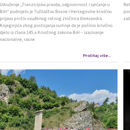
Udruženje „Tranzicijska pravda, odgovornost i sjećanje u
Neb
BiH“ podnijelo je Tužilaštvu Bosne i Hercegovine krivičnu
pos
prijavu protiv osuđenog ratnog zločinca Aleksandra
zab
Knjeginjića zbog postojanja sumnje da je počinio krivično
djelo iz člana 145.a Krivičnog zakona BiH – izazivanje
nacionalne, rasne
Pročitaj više...