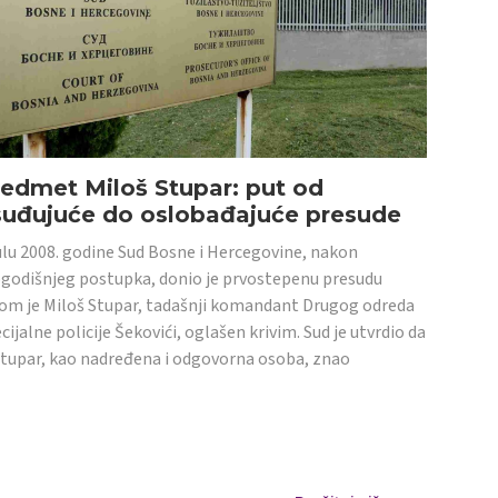
edmet Miloš Stupar: put od
suđujuće do oslobađajuće presude
ulu 2008. godine Sud Bosne i Hercegovine, nakon
godišnjeg postupka, donio je prvostepenu presudu
om je Miloš Stupar, tadašnji komandant Drugog odreda
cijalne policije Šekovići, oglašen krivim. Sud je utvrdio da
Stupar, kao nadređena i odgovorna osoba, znao