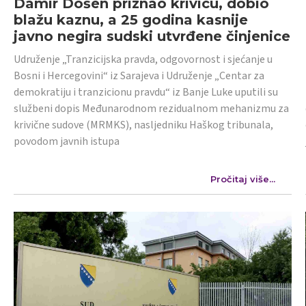
Damir Došen priznao krivicu, dobio
blažu kaznu, a 25 godina kasnije
javno negira sudski utvrđene činjenice
Udruženje „Tranzicijska pravda, odgovornost i sjećanje u
Bosni i Hercegovini“ iz Sarajeva i Udruženje „Centar za
demokratiju i tranzicionu pravdu“ iz Banje Luke uputili su
službeni dopis Međunarodnom rezidualnom mehanizmu za
krivične sudove (MRMKS), nasljedniku Haškog tribunala,
povodom javnih istupa
Pročitaj više...