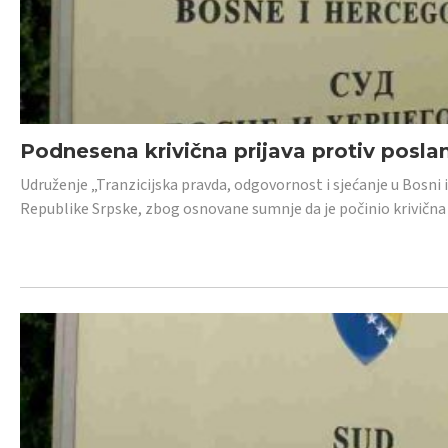
Podnesena krivična prijava protiv posl
Udruženje „Tranzicijska pravda, odgovornost i sjećanje u Bosni 
Republike Srpske, zbog osnovane sumnje da je počinio krivična dj