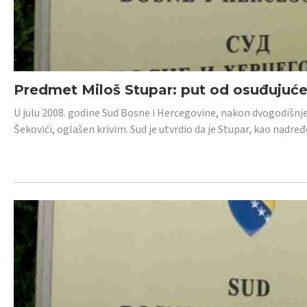
Predmet Miloš Stupar: put od osuđujuć
U julu 2008. godine Sud Bosne i Hercegovine, nakon dvogodišnj
Šekovići, oglašen krivim. Sud je utvrdio da je Stupar, kao nadr