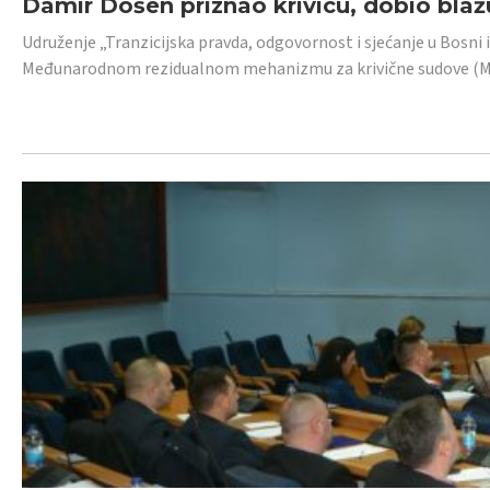
Damir Došen priznao krivicu, dobio blažu
Udruženje „Tranzicijska pravda, odgovornost i sjećanje u Bosni i
Međunarodnom rezidualnom mehanizmu za krivične sudove (MR