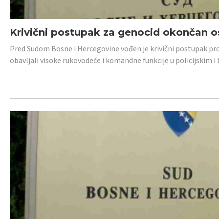
Krivični postupak za genocid okončan 
Pred Sudom Bosne i Hercegovine vođen je krivični postupak proti
obavljali visoke rukovodeće i komandne funkcije u policijskim