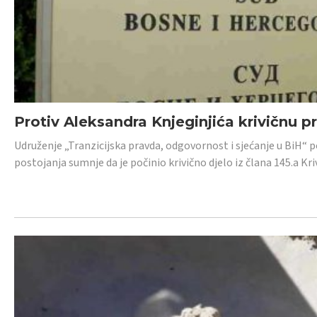
Protiv Aleksandra Knjeginjića krivičnu p
Udruženje „Tranzicijska pravda, odgovornost i sjećanje u BiH“ 
postojanja sumnje da je počinio krivično djelo iz člana 145.a K