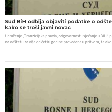
Sud BiH odbija objaviti podatke o odštet
kako se troši javni novac
Udruženje „Tranzicijska pravda, odgovornost i sjećanje u BiH“ p
na odštetu za više od četiri godine provedene u pritvoru, te ako