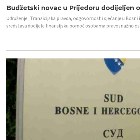
Budžetski novac u Prijedoru dodijeljen
Udruženje „Tranzicijska pravda, odgovornost i sjećanje u Bosni 
sredstava dodijele finansijsku pomoć osobama pravosnažno os