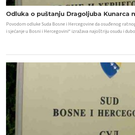
Odluka o puštanju Dragoljuba Kunarca n
Povodom odluke Suda Bosne i Hercegovine da osuđenog ratnog z
i sjećanje u Bosni i Hercegovini“ izražava najoštriju osudu i 