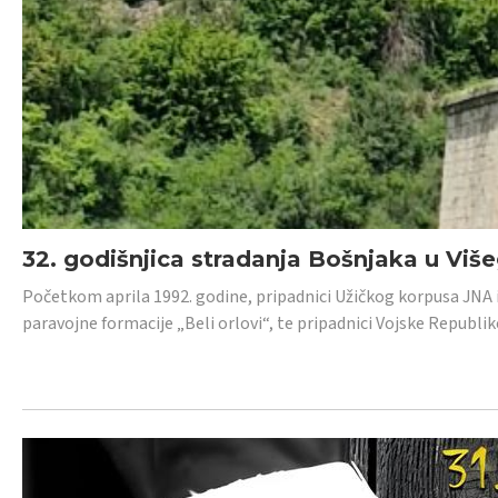
32. godišnjica stradanja Bošnjaka u Viš
Početkom aprila 1992. godine, pripadnici Užičkog korpusa JNA iz 
paravojne formacije „Beli orlovi“, te pripadnici Vojske Republik