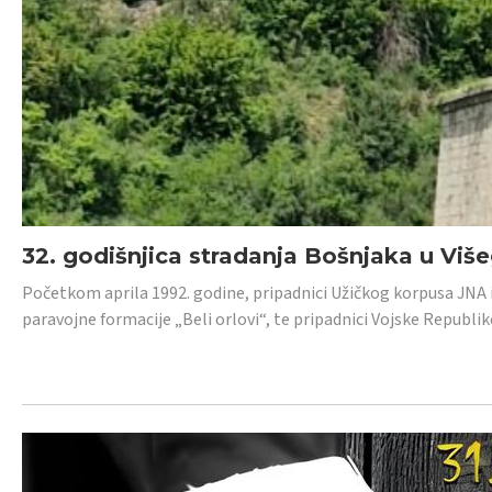
32. godišnjica stradanja Bošnjaka u Viš
Početkom aprila 1992. godine, pripadnici Užičkog korpusa JNA iz 
paravojne formacije „Beli orlovi“, te pripadnici Vojske Republik