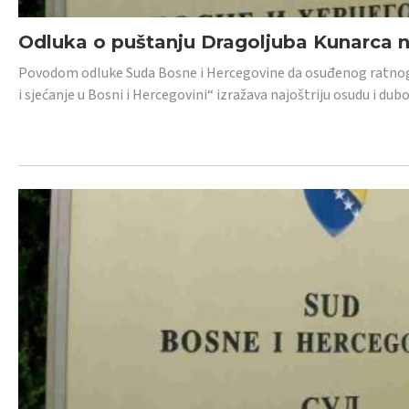
Odluka o puštanju Dragoljuba Kunarca n
Povodom odluke Suda Bosne i Hercegovine da osuđenog ratnog z
i sjećanje u Bosni i Hercegovini“ izražava najoštriju osudu i 