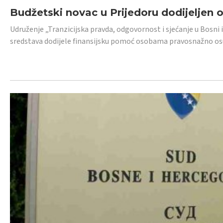
Budžetski novac u Prijedoru dodijeljen
Udruženje „Tranzicijska pravda, odgovornost i sjećanje u Bosni 
sredstava dodijele finansijsku pomoć osobama pravosnažno os