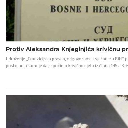
Protiv Aleksandra Knjeginjića krivičnu p
Udruženje „Tranzicijska pravda, odgovornost i sjećanje u BiH“ 
postojanja sumnje da je počinio krivično djelo iz člana 145.a K