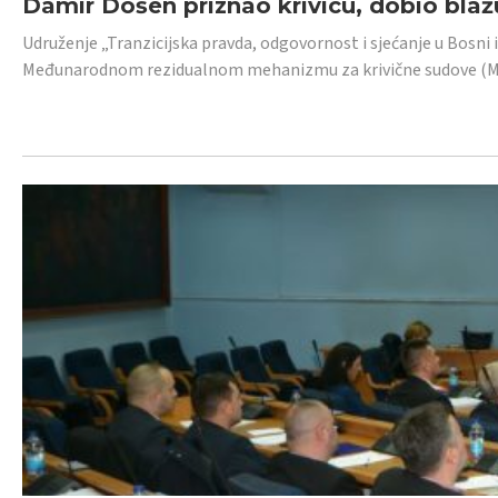
Damir Došen priznao krivicu, dobio blažu
Udruženje „Tranzicijska pravda, odgovornost i sjećanje u Bosni i
Međunarodnom rezidualnom mehanizmu za krivične sudove (MR