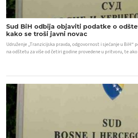
Sud BiH odbija objaviti podatke o odštet
kako se troši javni novac
Udruženje „Tranzicijska pravda, odgovornost i sjećanje u BiH“ p
na odštetu za više od četiri godine provedene u pritvoru, te ako