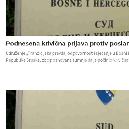
Podnesena krivična prijava protiv posl
Udruženje „Tranzicijska pravda, odgovornost i sjećanje u Bosni 
Republike Srpske, zbog osnovane sumnje da je počinio krivična dj