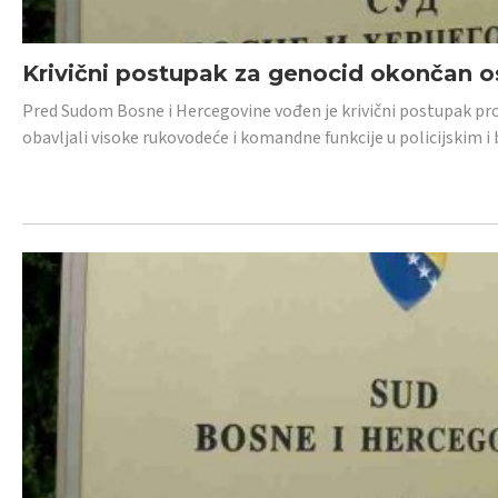
Krivični postupak za genocid okončan 
Pred Sudom Bosne i Hercegovine vođen je krivični postupak proti
obavljali visoke rukovodeće i komandne funkcije u policijskim