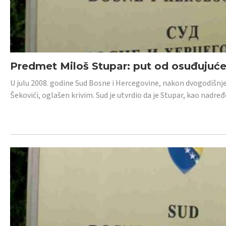
Predmet Miloš Stupar: put od osuđujuć
U julu 2008. godine Sud Bosne i Hercegovine, nakon dvogodišnj
Šekovići, oglašen krivim. Sud je utvrdio da je Stupar, kao nadr