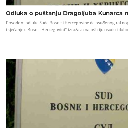
Odluka o puštanju Dragoljuba Kunarca n
Povodom odluke Suda Bosne i Hercegovine da osuđenog ratnog z
i sjećanje u Bosni i Hercegovini“ izražava najoštriju osudu i 