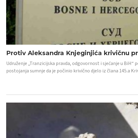
Protiv Aleksandra Knjeginjića krivičnu p
Udruženje „Tranzicijska pravda, odgovornost i sjećanje u BiH“ 
postojanja sumnje da je počinio krivično djelo iz člana 145.a K