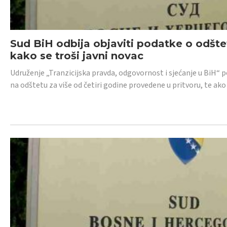
Sud BiH odbija objaviti podatke o odštet
kako se troši javni novac
Udruženje „Tranzicijska pravda, odgovornost i sjećanje u BiH“ p
na odštetu za više od četiri godine provedene u pritvoru, te ako