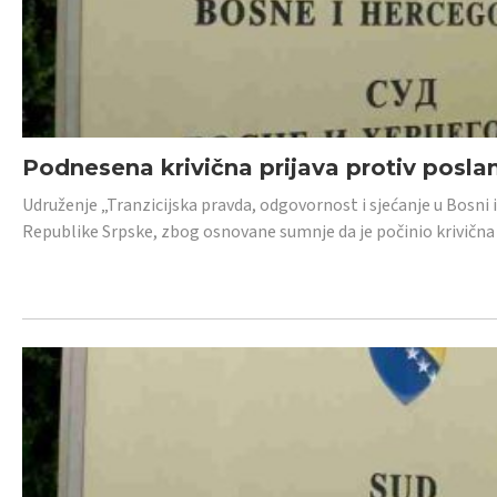
Podnesena krivična prijava protiv posl
Udruženje „Tranzicijska pravda, odgovornost i sjećanje u Bosni 
Republike Srpske, zbog osnovane sumnje da je počinio krivična dj