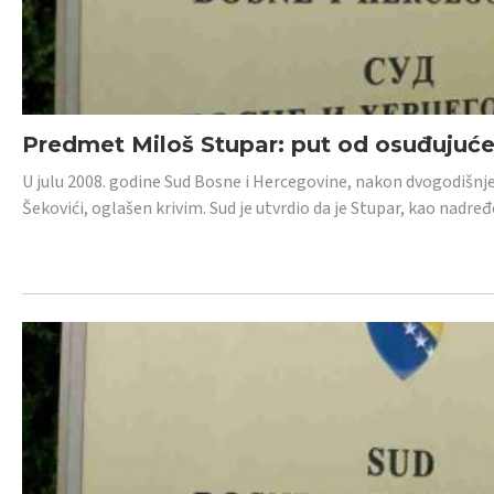
Predmet Miloš Stupar: put od osuđujuć
U julu 2008. godine Sud Bosne i Hercegovine, nakon dvogodišnj
Šekovići, oglašen krivim. Sud je utvrdio da je Stupar, kao nadr