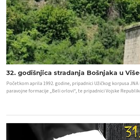
32. godišnjica stradanja Bošnjaka u Viš
Početkom aprila 1992. godine, pripadnici Užičkog korpusa JNA iz 
paravojne formacije „Beli orlovi“, te pripadnici Vojske Republik