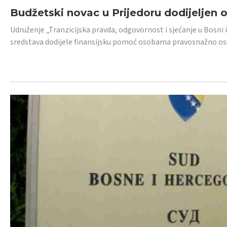
Budžetski novac u Prijedoru dodijeljen
Udruženje „Tranzicijska pravda, odgovornost i sjećanje u Bosni 
sredstava dodijele finansijsku pomoć osobama pravosnažno os