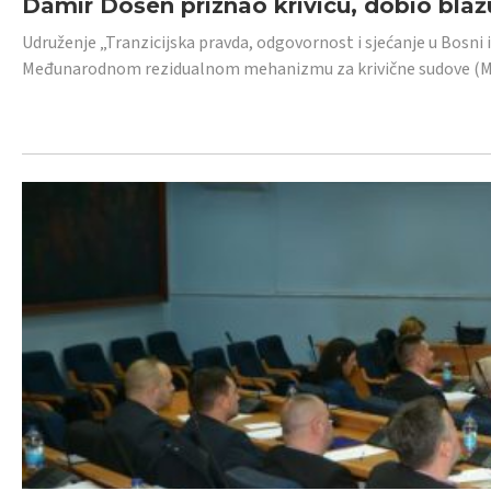
Damir Došen priznao krivicu, dobio blažu
Udruženje „Tranzicijska pravda, odgovornost i sjećanje u Bosni i
Međunarodnom rezidualnom mehanizmu za krivične sudove (MR