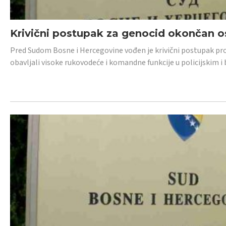
Krivični postupak za genocid okončan 
Pred Sudom Bosne i Hercegovine vođen je krivični postupak proti
obavljali visoke rukovodeće i komandne funkcije u policijskim