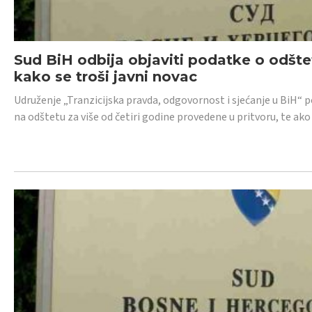
Sud BiH odbija objaviti podatke o odštet
kako se troši javni novac
Udruženje „Tranzicijska pravda, odgovornost i sjećanje u BiH“ p
na odštetu za više od četiri godine provedene u pritvoru, te ako