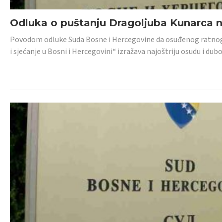
Odluka o puštanju Dragoljuba Kunarca n
Povodom odluke Suda Bosne i Hercegovine da osuđenog ratnog z
i sjećanje u Bosni i Hercegovini“ izražava najoštriju osudu i 