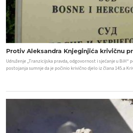
Protiv Aleksandra Knjeginjića krivičnu p
Udruženje „Tranzicijska pravda, odgovornost i sjećanje u BiH“ 
postojanja sumnje da je počinio krivično djelo iz člana 145.a K