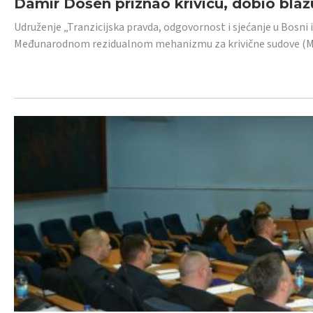
Damir Došen priznao krivicu, dobio blažu
Udruženje „Tranzicijska pravda, odgovornost i sjećanje u Bosni i
Međunarodnom rezidualnom mehanizmu za krivične sudove (MR