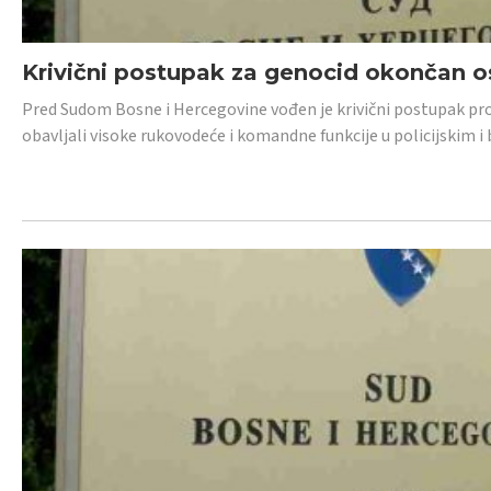
Krivični postupak za genocid okončan 
Pred Sudom Bosne i Hercegovine vođen je krivični postupak proti
obavljali visoke rukovodeće i komandne funkcije u policijskim