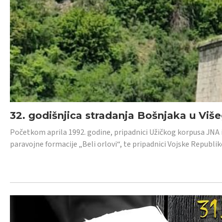
32. godišnjica stradanja Bošnjaka u Viš
Početkom aprila 1992. godine, pripadnici Užičkog korpusa JNA iz 
paravojne formacije „Beli orlovi“, te pripadnici Vojske Republik