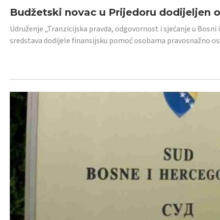
Budžetski novac u Prijedoru dodijeljen
Udruženje „Tranzicijska pravda, odgovornost i sjećanje u Bosni 
sredstava dodijele finansijsku pomoć osobama pravosnažno os