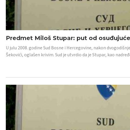
Predmet Miloš Stupar: put od osuđujuć
U julu 2008. godine Sud Bosne i Hercegovine, nakon dvogodišnj
Šekovići, oglašen krivim. Sud je utvrdio da je Stupar, kao nadr