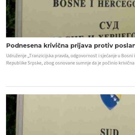
Podnesena krivična prijava protiv posl
Udruženje „Tranzicijska pravda, odgovornost i sjećanje u Bosni 
Republike Srpske, zbog osnovane sumnje da je počinio krivična dj