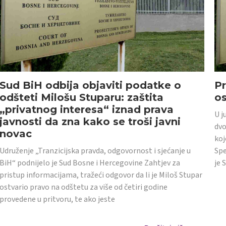
Sud BiH odbija objaviti podatke o
Pr
odšteti Milošu Stuparu: zaštita
o
„privatnog interesa“ iznad prava
U j
javnosti da zna kako se troši javni
dvo
novac
koj
Udruženje „Tranzicijska pravda, odgovornost i sjećanje u
Spe
BiH“ podnijelo je Sud Bosne i Hercegovine Zahtjev za
je 
pristup informacijama, tražeći odgovor da li je Miloš Stupar
ostvario pravo na odštetu za više od četiri godine
provedene u pritvoru, te ako jeste