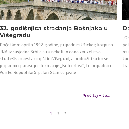
32. godišnjica stradanja Bošnjaka u
Da
Višegradu
„Gr
Početkom aprila 1992. godine, pripadnici Užičkog korpusa
pol
JNA iz susjedne Srbije su u nekoliko dana zauzeli sva
mus
strateška mjesta u opštini Višegrad, a pridružili su im se
kuć
pripadnici paravojne formacije „Beli orlovi“, te pripadnici
tra
Vojske Republike Srpske i Stanice javne
Pročitaj više...
1
2
3