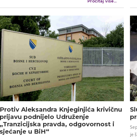
Pročitaj više...
Protiv Aleksandra Knjeginjića krivičnu
Sl
prijavu podnijelo Udruženje
p
„Tranzicijska pravda, odgovornost i
Sep
sjećanje u BiH“
je 