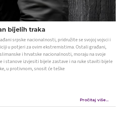
n bijelih traka
ađani srpske nacionalnosti, pridružite se svojoj vojsci i
iciji u potjeri za ovim ekstremistima. Ostali građani,
limanske i hrvatske nacionalnosti, moraju na svoje
e i stanove izvjesiti bijele zastave i na ruke staviti bijele
ke, u protivnom, snosit će teške
Pročitaj više...