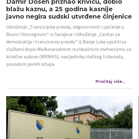
Damir Došen priznao krivicu, dobio
blažu kaznu, a 25 godina kasnije
javno negira sudski utvrđene činjenice
Udruženje „Tranzicijska pravda, odgovornost i sjećanje u
Bosni i Hercegovini“ iz Sarajeva i Udruženje „Centar za
demokratiju i tranzicionu pravdu“ iz Banje Luke uputili su
službeni dopis Međunarodnom rezidualnom mehanizmu za
krivične sudove (MRMKS), nasljedniku Haškog tribunala,
povodom javnih istupa
Pročitaj više...