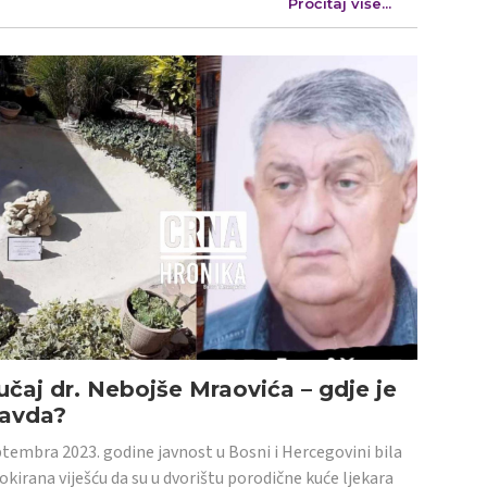
Pročitaj više...
učaj dr. Nebojše Mraovića – gdje je
ravda?
tembra 2023. godine javnost u Bosni i Hercegovini bila
šokirana viješću da su u dvorištu porodične kuće ljekara