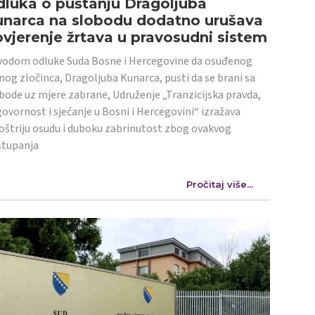
luka o puštanju Dragoljuba
unarca na slobodu dodatno urušava
vjerenje žrtava u pravosudni sistem
odom odluke Suda Bosne i Hercegovine da osuđenog
nog zločinca, Dragoljuba Kunarca, pusti da se brani sa
bode uz mjere zabrane, Udruženje „Tranzicijska pravda,
ovornost i sjećanje u Bosni i Hercegovini“ izražava
oštriju osudu i duboku zabrinutost zbog ovakvog
stupanja
Pročitaj više...