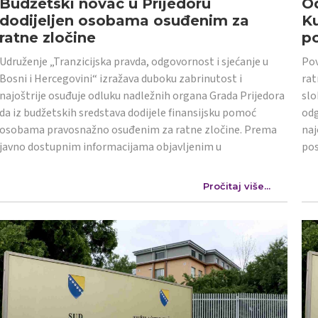
Budžetski novac u Prijedoru
Od
dodijeljen osobama osuđenim za
K
ratne zločine
po
Udruženje „Tranzicijska pravda, odgovornost i sjećanje u
Pov
Bosni i Hercegovini“ izražava duboku zabrinutost i
rat
najoštrije osuđuje odluku nadležnih organa Grada Prijedora
slo
da iz budžetskih sredstava dodijele finansijsku pomoć
odg
osobama pravosnažno osuđenim za ratne zločine. Prema
naj
javno dostupnim informacijama objavljenim u
po
Pročitaj više...