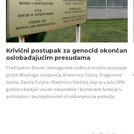
Krivični postupak za genocid okončan
oslobađajućim presudama
Pred Sudom Bosne i Hercegovine vođen je krivični postupak
protiv Miodraga Josipovića, Branimira Tešića, Dragomira
Vasića, Danila Zoljića i Radomira Pantića, koji su u julu 1995.
godine obavljali visoke rukovodeće i komandne funkcije u
policijskim i bezbjednosnim strukturama na području