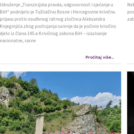
Udruženje „Tranzicijska pravda, odgovornost i sjećanje u
Neb
BiH“ podnijelo je Tužilaštvu Bosne i Hercegovine krivičnu
pos
prijavu protiv osuđenog ratnog zločinca Aleksandra
zab
Knjeginjića zbog postojanja sumnje da je počinio krivično
djelo iz člana 145.a Krivičnog zakona BiH – izazivanje
nacionalne, rasne
Pročitaj više...