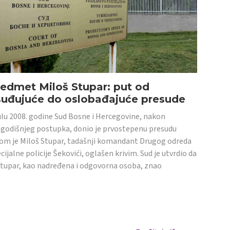
edmet Miloš Stupar: put od
suđujuće do oslobađajuće presude
ulu 2008. godine Sud Bosne i Hercegovine, nakon
godišnjeg postupka, donio je prvostepenu presudu
om je Miloš Stupar, tadašnji komandant Drugog odreda
cijalne policije Šekovići, oglašen krivim. Sud je utvrdio da
Stupar, kao nadređena i odgovorna osoba, znao